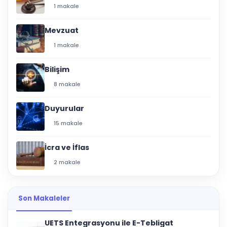
1 makale
Mevzuat
1 makale
Bilişim
8 makale
Duyurular
15 makale
İcra ve İflas
2 makale
Son Makaleler
UETS Entegrasyonu ile E-Tebligat