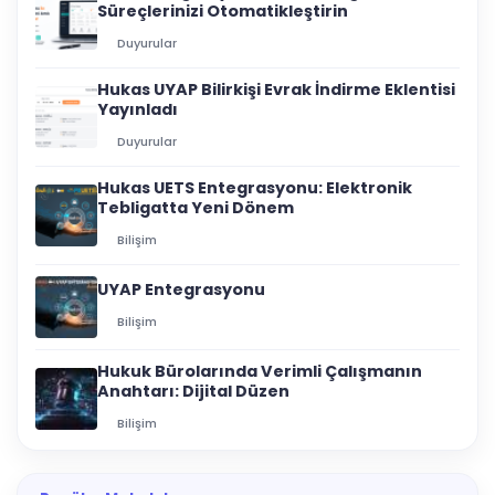
Süreçlerinizi Otomatikleştirin
Duyurular
Hukas UYAP Bilirkişi Evrak İndirme Eklentisi
Yayınladı
Duyurular
Hukas UETS Entegrasyonu: Elektronik
Tebligatta Yeni Dönem
Bilişim
UYAP Entegrasyonu
Bilişim
Hukuk Bürolarında Verimli Çalışmanın
Anahtarı: Dijital Düzen
Bilişim