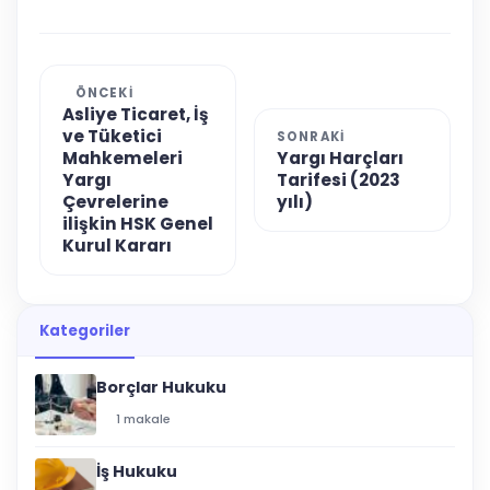
ÖNCEKI
Asliye Ticaret, İş
ve Tüketici
SONRAKI
Mahkemeleri
Yargı Harçları
Yargı
Tarifesi (2023
Çevrelerine
yılı)
ilişkin HSK Genel
Kurul Kararı
Kategoriler
Borçlar Hukuku
1 makale
İş Hukuku