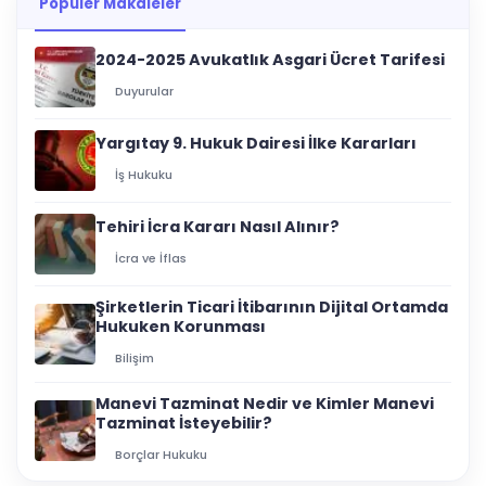
Popüler Makaleler
2024-2025 Avukatlık Asgari Ücret Tarifesi
Duyurular
Yargıtay 9. Hukuk Dairesi İlke Kararları
İş Hukuku
Tehiri İcra Kararı Nasıl Alınır?
İcra ve İflas
Şirketlerin Ticari İtibarının Dijital Ortamda
Hukuken Korunması
Bilişim
Manevi Tazminat Nedir ve Kimler Manevi
Tazminat İsteyebilir?
Borçlar Hukuku