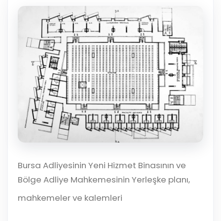
çalışsın
Ajanda ve
Finans ve Kasa
Etkinlikler
Hesap, kasa ve cari
Duruşma ve görev
takibi
takvimi
Raporlar ve Çıkt
Hatırlatma ve
Tek tıkla profesyonel
Bildirim
rapor
Süreleri asla kaçırmayın
Tek panelde uçtan uca yönetim
UYAP & UETS entegrasyonundan finansa, hepsi bir arada.
Tüm özellikleri inceleyin
Ücretsiz Başlayın
Bursa Adliyesinin Yeni Hizmet Binasının ve
Bölge Adliye Mahkemesinin Yerleşke planı,
mahkemeler ve kalemleri