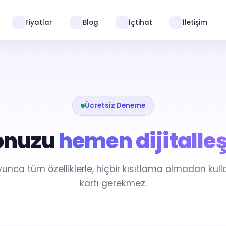
Fiyatlar
Blog
İçtihat
İletişim
Ücretsiz Deneme
onuzu
hemen dijitalleş
unca tüm özelliklerle, hiçbir kısıtlama olmadan kulla
kartı gerekmez.