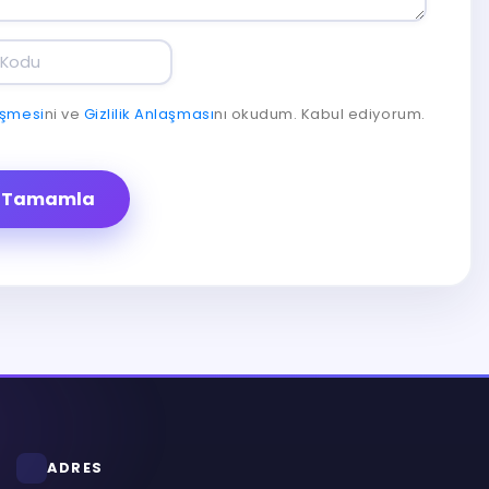
eşmesi
ni ve
Gizlilik Anlaşması
nı okudum. Kabul ediyorum.
ı Tamamla
ADRES