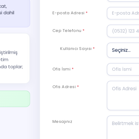
kat,
i dahil
E-posta Adresi
*
Cep Telefonu
*
Kullanıcı Sayısı
*
ştirilmiş
etim
nda toplar;
Ofis İsmi
*
Ofis Adresi
*
Mesajınız