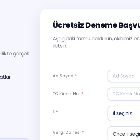
Ücretsiz Deneme Başv
Aşağıdaki formu doldurun, ekibimiz en kı
iletsin.
rlikte gerçek
Ad Soyad
*
atlar
TC Kimlik No.
*
İl
*
Vergi Dairesi
*