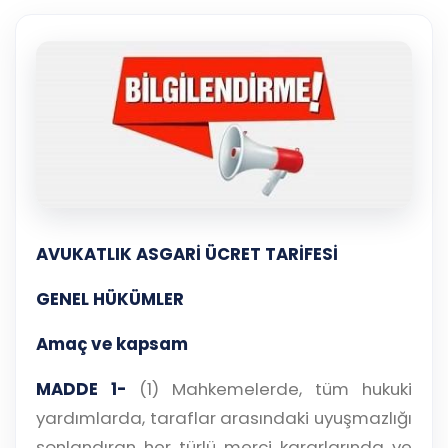
çalışsın
Ajanda ve
Finans ve Kasa
Etkinlikler
Hesap, kasa ve cari
Duruşma ve görev
takibi
takvimi
Raporlar ve Çıkt
Hatırlatma ve
Tek tıkla profesyonel
Bildirim
rapor
Süreleri asla kaçırmayın
Tek panelde uçtan uca yönetim
UYAP & UETS entegrasyonundan finansa, hepsi bir arada.
Tüm özellikleri inceleyin
Ücretsiz Başlayın
AVUKATLIK ASGARİ ÜCRET TARİFESİ
GENEL HÜKÜMLER
Amaç ve kapsam
MADDE 1-
(1) Mahkemelerde, tüm hukuki
yardımlarda, taraflar arasındaki uyuşmazlığı
sonlandıran her türlü merci kararlarında ve