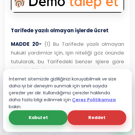
Tarifede yazılı olmayan işlerde ücret
MADDE 20-
(1) Bu Tarifede yazılı olmayan
hukuki yardımlar için, işin niteliği göz önünde
tutularak, bu Tarifedeki benzer işlere göre
ücret belirlenir.
İnternet sitemizde gizliliğinizi koruyabilmek ve size
Uygulanacak tarife
daha iyi bir deneyim sunmak için sınırlı sayıda
çerezler yer alır. Kullandığımız çerezler hakkında
MADDE 21-
(1) Avukatlık ücretinin takdirinde,
daha fazla bilgi edinmek için
Çerez Politikamıza
hukuki yardımın tamamlandığı veya dava
bakın.
sonunda hüküm verildiği tarihte yürürlükte
Kabul et
Reddet
olan Tarife esas alınır.