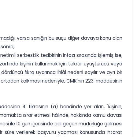
adığı, varsa sanığın bu suçu diğer davaya konu olan
 sonra;
i serbestlik tedbirinin infazı sırasında işlemiş ise,
 zarfında kişinin kullanmak için tekrar uyuşturucu veya
düncü fıkra uyarınca ihlâl nedeni sayılır ve ayrı bir
 ortadan kalkması nedeniyle, CMK'nın 223. maddesinin
esinin 4. fıkrasının (a) bendinde yer alan, "kişinin,
nmamakta ısrar etmesi hâlinde, hakkında kamu davası
amesi ile 10 gün içerisinde adı geçen müdürlüğe gelmesi
r süre verilerek başvuru yapması konusunda ihtarat