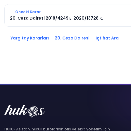
Önceki Karar
20. Ceza Dairesi 2018/4249 E. 2020/13728 K.
Yargıtay Kararları
20. Ceza Dairesi
İçtihat Ara
Hukuk Asistan, hukuk bürolarının ofis ve ekip yönetimi için