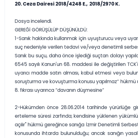
20. Ceza Dairesi 2018/4248 E., 2018/2970 K.
Dosya incelendi.
GEREĞİ GÖRÜŞÜLÜP DÜŞÜNÜLDÜ:
1-Sanık hakkında kullanmak için uyuşturucu veya uy
suç nedeniyle verilen tedavi ve/veya denetimli serbestli
Sanık bu suçu, daha önce işlediği suçtan dolayı yapı
6545 sayılı Kanun'un 68. maddesi ile değiştirilen TCK'
uyarıcı madde satın alması, kabul etmesi veya bulund
soruşturma ve kovuşturma konusu yapılmaz” hükmü uya
8. fıkrası uyarınca “davanın düşmesine”
2-Hükümden önce 28.06.2014 tarihinde yürürlüğe giren
erteleme süresi zarfında; kendisine yüklenen yüküm
açılır" hükmü gereğince sanığa İzmir Denetimli Serbest
konusunda ihtarda bulunulduğu; ancak sanığın yasal