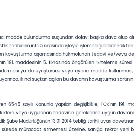
arıcı madde bulundurma suçundan dolayı başka dava olup olm
k tedbirinin infazı sırasında işleyip işlemediği belirlendikten
lan kovuşturma aşamasında hükmolunan tedavi ve/veya denetiml
nın 191. maddesinin 5. fıkrasında öngörülen “Erteleme süresi
urması ya da uyuşturucu veya uyarıcı madde kullanması, dör
rınca, ikinci suçtan açılan bu davanın kovuşturma şartının
 6545 sayılı Kanunla yapılan değişiklikle, TCK'nın 191. madd
lülüklere veya uygulanan tedavinin gereklerine uygun davra
lik Şube Müdürlüğünün 13.01.2014 tebliğ tarihli uyarı davetn
 sürede müracaat etmemesi üzerine, sanığa tekrar yeni bi