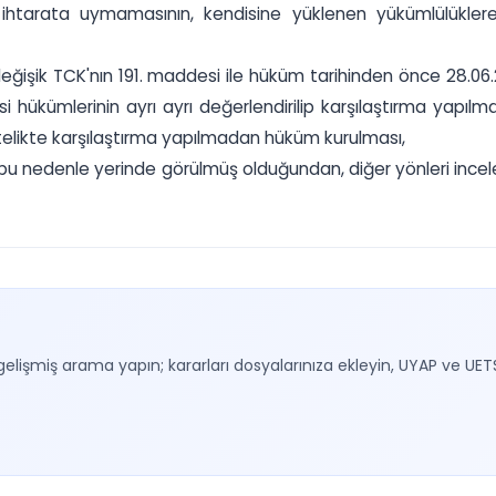
 ilk ihtarata uymamasının, kendisine yüklenen yükümlülük
 değişik TCK'nın 191. maddesi ile hüküm tarihinden önce 28.0
si hükümlerinin ayrı ayrı değerlendirilip karşılaştırma yapıl
itelikte karşılaştırma yapılmadan hüküm kurulması,
rı bu nedenle yerinde görülmüş olduğundan, diğer yönleri inc
gelişmiş arama yapın; kararları dosyalarınıza ekleyin, UYAP ve UET