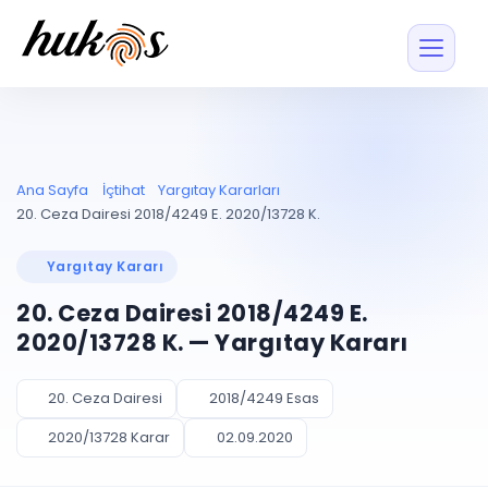
Özellikler
Fiyatlar
ENTEGRASYONLAR
YÖNETİM
UYAP
Dosya ve İçerikl
Ana Sayfa
İçtihat
Yargıtay Kararları
Blog
Entegrasyonu
Tüm dosyalar tek
ekranda
UYAP ile otomatik
20. Ceza Dairesi 2018/4249 E. 2020/13728 K.
senkron
Evrak ve Klasör
İçtihat
UYAP Evrak
Düzenleyin, hızlı erişi
Yargıtay Kararı
Entegrasyonu
İletişim
Kişiler ve İletişi
Evrakları tek tıkla aktarın
20. Ceza Dairesi 2018/4249 E.
Müvekkil ve taraf reh
UETS Entegrasyonu
2020/13728 K. — Yargıtay Kararı
Tebligatları anında
Vekalet Yöneti
Ücretsiz Başlayın
Giriş Yap
görün
Vekaletname ve yetk
takibi
20. Ceza Dairesi
2018/4249 Esas
PLANLAMA & TAKİP
AKILLI & FİNANS
2020/13728 Karar
02.09.2020
Otomasyon
Pano ve Takip
YENİ
Kuralları kurun, sist
Günlük işler tek bakışta