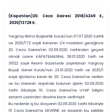
çalışsın
Ajanda ve
Finans ve Kasa
Etkinlikler
Hesap, kasa ve cari
Duruşma ve görev
takibi
(Kapatılan)20. Ceza Dairesi 2018/4249 E.,
takvimi
Raporlar ve Çıkt
2020/13728 K.
Hatırlatma ve
Tek tıkla profesyonel
Bildirim
rapor
Süreleri asla kaçırmayın
Yargıtay Birinci Başkanlık Kurulu'nun 07.07.2020 tarihli
ve 2020/173 sayılı kararının I/4 maddesi gereğince
Tek panelde uçtan uca yönetim
UYAP & UETS entegrasyonundan finansa, hepsi bir arada.
20. Ceza Dairesi'nin 02.09.2020 tarihinden geçerli
Tüm özellikleri inceleyin
Ücretsiz Başlayın
olmak üzere KAPATILMASINA, 28.01.2020 tarih ve
31022 sayılı Resmi Gazetede yayınlanan Yargıtay
Büyük Genel Kurulu'nun 23.01.2020 tarih ve 2020/1
sayılı işbölümü kararı ile 20. Ceza Dairesi'ne verilen
ve bu Dairenin arşivinde bulunan işlerin 02.09.2020
tarihi itibariyle 10. Ceza Dairesi'ne UYAP bilişim
sistemi üzerinden devrine karar verilmiştir.
Bu nedenle iş bu dosyanın 02.09.2020 tarihi itibariyle
10 Ceza Dairesi'ne DEVRİNE ve esasının bu şekilde