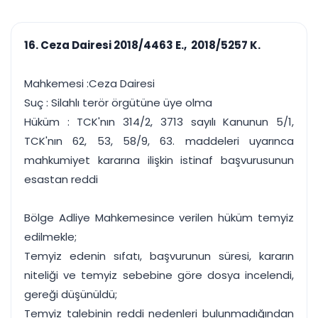
çalışsın
Ajanda ve
Finans ve Kasa
Etkinlikler
Hesap, kasa ve cari
Duruşma ve görev
takibi
16. Ceza Dairesi 2018/4463 E., 2018/5257 K.
takvimi
Raporlar ve Çıkt
Hatırlatma ve
Tek tıkla profesyonel
Bildirim
Mahkemesi :Ceza Dairesi
rapor
Süreleri asla kaçırmayın
Suç : Silahlı terör örgütüne üye olma
Hüküm : TCK'nın 314/2, 3713 sayılı Kanunun 5/1,
Tek panelde uçtan uca yönetim
UYAP & UETS entegrasyonundan finansa, hepsi bir arada.
TCK'nın 62, 53, 58/9, 63. maddeleri uyarınca
Tüm özellikleri inceleyin
Ücretsiz Başlayın
mahkumiyet kararına ilişkin istinaf başvurusunun
esastan reddi
Bölge Adliye Mahkemesince verilen hüküm temyiz
edilmekle;
Temyiz edenin sıfatı, başvurunun süresi, kararın
niteliği ve temyiz sebebine göre dosya incelendi,
gereği düşünüldü;
Temyiz talebinin reddi nedenleri bulunmadığından