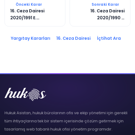
Önceki Karar
Sonraki Karar
16. Ceza Dairesi
16. Ceza Dairesi
2020/1991 E.
2020/1990 E.
2021/6236 K.
2021/4349 K.
Yargıtay Kararları
16. Ceza Dairesi
İçtihat Ara
Hukuk Asistan, hukuk bürolarının ofis ve ekip yönetimi için gerekli
tüm ihtiyaçlarına tek bir sistem içerisinde çözüm getirmek için
tasarlamış web tabanlı hukuk ofisi yönetim programıdır.