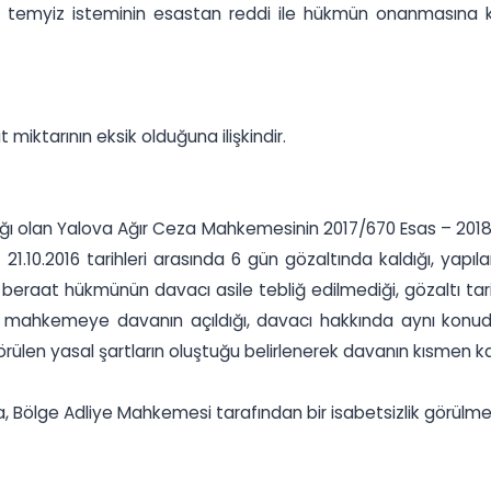
in temyiz isteminin esastan reddi ile hükmün onanmasına 
miktarının eksik olduğuna ilişkindir.
ı olan Yalova Ağır Ceza Mahkemesinin 2017/670 Esas – 2018
 21.10.2016 tarihleri arasında 6 gün gözaltında kaldığı, ya
beraat hükmünün davacı asile tebliğ edilmediği, gözaltı tarih
i mahkemeye davanın açıldığı, davacı hakkında aynı konuda 
en yasal şartların oluştuğu belirlenerek davanın kısmen kabu
ölge Adliye Mahkemesi tarafından bir isabetsizlik görülmedi