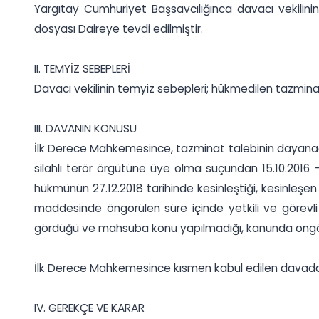
Yargıtay Cumhuriyet Başsavcılığınca davacı vekilin
dosyası Daireye tevdi edilmiştir.
II. TEMYİZ SEBEPLERİ
Davacı vekilinin temyiz sebepleri; hükmedilen tazminat 
III. DAVANIN KONUSU
İlk Derece Mahkemesince, tazminat talebinin dayanağ
silahlı terör örgütüne üye olma suçundan 15.10.2016 -
hükmünün 27.12.2018 tarihinde kesinleştiği, kesinleşen 
maddesinde öngörülen süre içinde yetkili ve görevl
gördüğü ve mahsuba konu yapılmadığı, kanunda öngörül
İlk Derece Mahkemesince kısmen kabul edilen davada, B
IV. GEREKÇE VE KARAR