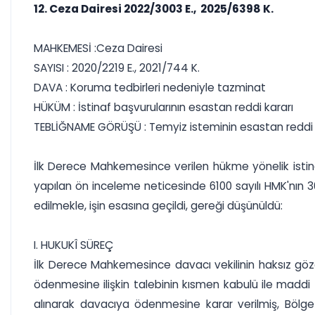
12. Ceza Dairesi 2022/3003 E., 2025/6398 K.
MAHKEMESİ :Ceza Dairesi
SAYISI : 2020/2219 E., 2021/744 K.
DAVA : Koruma tedbirleri nedeniyle tazminat
HÜKÜM : İstinaf başvurularının esastan reddi kararı
TEBLİĞNAME GÖRÜŞÜ : Temyiz isteminin esastan reddi
İlk Derece Mahkemesince verilen hükme yönelik istina
yapılan ön inceleme neticesinde 6100 sayılı HMK'nın 3
edilmekle, işin esasına geçildi, gereği düşünüldü:
I. HUKUKÎ SÜREÇ
İlk Derece Mahkemesince davacı vekilinin haksız göza
ödenmesine ilişkin talebinin kısmen kabulü ile maddi 
alınarak davacıya ödenmesine karar verilmiş, Bölge 