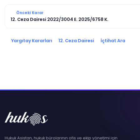
Önceki Karar
12. Ceza Dairesi 2022/3004 E. 2025/6758 K.
Yargıtay Kararları
12. Ceza Dairesi
İçtihat Ara
Hukuk Asistan, hukuk bürolarının ofis ve ekip yönetimi için