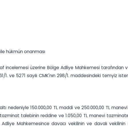
 ile hükmün onanması
f incelemesi üzerine Bölge Adliye Mahkemesi tarafından veri
61/1. ve 5271 sayılı CMK'nın 298/1. maddesindeki temyiz istem
ltı nedeniyle 150.000,00 TL maddi ve 250.000,00 TL manevi ta
tazminat talebinin reddine ve 1.050,00 TL manevi tazminatın 
Adliye Mahkemesince davacı vekilinin ve davalı vekilinin is