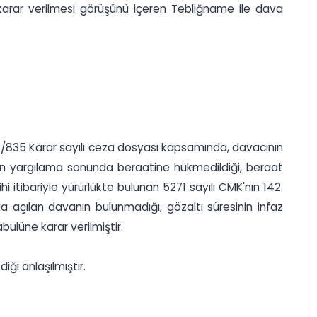
karar verilmesi görüşünü içeren Tebliğname ile dava
/835 Karar sayılı ceza dosyası kapsamında, davacının
pılan yargılama sonunda beraatine hükmedildiği, beraat
i itibariyle yürürlükte bulunan 5271 sayılı CMK'nın 142.
açılan davanın bulunmadığı, gözaltı süresinin infaz
lüne karar verilmiştir.
ği anlaşılmıştır.