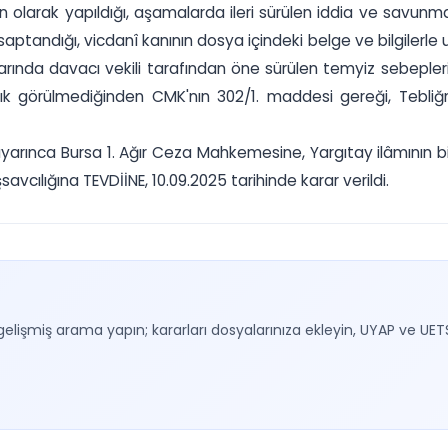
olarak yapıldığı, aşamalarda ileri sürülen iddia ve savunmal
 saptandığı, vicdanî kanının dosya içindeki belge ve bilgilerle
ında davacı vekili tarafından öne sürülen temyiz sebepleri ve
ık görülmediğinden CMK'nın 302/1. maddesi gereği, Tebliğn
uyarınca Bursa 1. Ağır Ceza Mahkemesine, Yargıtay ilâmının b
cılığına TEVDİİNE, 10.09.2025 tarihinde karar verildi.
gelişmiş arama yapın; kararları dosyalarınıza ekleyin, UYAP ve UET