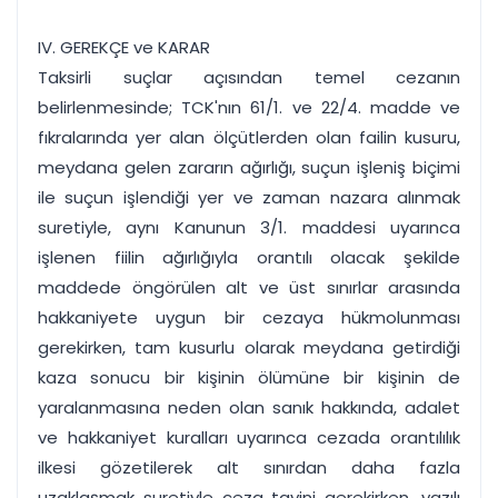
IV. GEREKÇE ve KARAR
Taksirli suçlar açısından temel cezanın
belirlenmesinde; TCK'nın 61/1. ve 22/4. madde ve
fıkralarında yer alan ölçütlerden olan failin kusuru,
meydana gelen zararın ağırlığı, suçun işleniş biçimi
ile suçun işlendiği yer ve zaman nazara alınmak
suretiyle, aynı Kanunun 3/1. maddesi uyarınca
işlenen fiilin ağırlığıyla orantılı olacak şekilde
maddede öngörülen alt ve üst sınırlar arasında
hakkaniyete uygun bir cezaya hükmolunması
gerekirken, tam kusurlu olarak meydana getirdiği
kaza sonucu bir kişinin ölümüne bir kişinin de
yaralanmasına neden olan sanık hakkında, adalet
ve hakkaniyet kuralları uyarınca cezada orantılılık
ilkesi gözetilerek alt sınırdan daha fazla
uzaklaşmak suretiyle ceza tayini gerekirken, yazılı