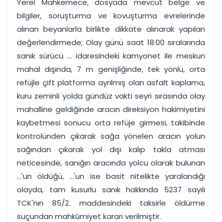
Yerel Mahkemece, dosyada mevcut belge ve
bilgiler, soruşturma ve kovuşturma evrelerinde
alınan beyanlarla birlikte dikkate alınarak yapılan
değerlendirmede; Olay günü saat 18:00 sıralarında
sanık sürücü ... idaresindeki kamyonet ile meskun
mahal dışında, 7 m genişliğinde, tek yönlü, orta
refüjle çift platforma ayrılmış olan asfalt kaplama,
kuru zeminli yolda gündüz vakti seyri sırasında olay
mahalline geldiğinde aracın direksiyon hakimiyetini
kaybetmesi sonucu orta refüje girmesi, takibinde
kontrolünden çıkarak sağa yönelen aracın yolun
sağından çıkarak yol dışı kalıp takla atması
neticesinde, sanığın aracında yolcu olarak bulunan
...'un öldüğü, ...'un ise basit nitelikte yaralandığı
olayda, tam kusurlu sanık hakkında 5237 sayılı
TCK'nın 85/2. maddesindeki taksirle öldürme
suçundan mahkûmiyet kararı verilmiştir.