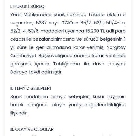
I. HUKUKÎ SÜREÇ
Yerel Mahkemece sanık hakkında taksirle öldürme
suçundan, 5237 sayılı TCK'nın 85/2, 62/1, 50/4-1.a,
52/2-4, 53/6. maddeleri uyarınca 15.200 TL adli para
cezası ile cezalandırılmasına ve sürücü belgesinin 1
yıl süre ile geri alınmasına karar verilmiş, Yargıtay
Cumhuriyet Başsavcılığınca onama kararı verilmesi
görüşünü içeren Tebliğname ile dava dosyası
Daireye tevdi edilmiştir.
II. TEMYİZ SEBEPLERİ
Sanık müdafiinin temyiz sebepleri; kusur tayininin
hatalı olduğuna, olayın yanlış değerlendirildiğine
ilişkindir.
III. OLAY VE OLGULAR