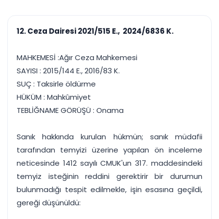
çalışsın
Ajanda ve
Finans ve Kasa
Etkinlikler
Hesap, kasa ve cari
Duruşma ve görev
takibi
12. Ceza Dairesi 2021/515 E., 2024/6836 K.
takvimi
Raporlar ve Çıkt
Hatırlatma ve
Tek tıkla profesyonel
Bildirim
MAHKEMESİ :Ağır Ceza Mahkemesi
rapor
Süreleri asla kaçırmayın
SAYISI : 2015/144 E., 2016/83 K.
SUÇ : Taksirle öldürme
Tek panelde uçtan uca yönetim
UYAP & UETS entegrasyonundan finansa, hepsi bir arada.
HÜKÜM : Mahkûmiyet
Tüm özellikleri inceleyin
Ücretsiz Başlayın
TEBLİĞNAME GÖRÜŞÜ : Onama
Sanık hakkında kurulan hükmün; sanık müdafii
tarafından temyizi üzerine yapılan ön inceleme
neticesinde 1412 sayılı CMUK'un 317. maddesindeki
temyiz isteğinin reddini gerektirir bir durumun
bulunmadığı tespit edilmekle, işin esasına geçildi,
gereği düşünüldü: