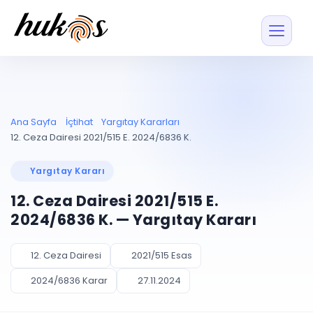
Özellikler
Fiyatlar
ENTEGRASYONLAR
YÖNETİM
UYAP
Dosya ve İçerikl
Ana Sayfa
İçtihat
Yargıtay Kararları
Blog
Entegrasyonu
Tüm dosyalar tek
ekranda
UYAP ile otomatik
12. Ceza Dairesi 2021/515 E. 2024/6836 K.
senkron
Evrak ve Klasör
İçtihat
UYAP Evrak
Düzenleyin, hızlı erişi
Yargıtay Kararı
Entegrasyonu
İletişim
Kişiler ve İletişi
Evrakları tek tıkla aktarın
12. Ceza Dairesi 2021/515 E.
Müvekkil ve taraf reh
UETS Entegrasyonu
2024/6836 K. — Yargıtay Kararı
Tebligatları anında
Vekalet Yöneti
Ücretsiz Başlayın
Giriş Yap
görün
Vekaletname ve yetk
takibi
12. Ceza Dairesi
2021/515 Esas
PLANLAMA & TAKİP
AKILLI & FİNANS
2024/6836 Karar
27.11.2024
Otomasyon
Pano ve Takip
YENİ
Kuralları kurun, sist
Günlük işler tek bakışta