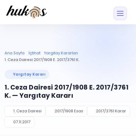
Özellikler
Fiyatlar
ENTEGRASYONLAR
YÖNETİM
UYAP
Dosya ve İçerikl
Ana Sayfa
İçtihat
Yargıtay Kararları
Blog
Entegrasyonu
Tüm dosyalar tek
ekranda
UYAP ile otomatik
1. Ceza Dairesi 2017/1908 E. 2017/3761 K.
senkron
Evrak ve Klasör
İçtihat
UYAP Evrak
Düzenleyin, hızlı erişi
Yargıtay Kararı
Entegrasyonu
İletişim
Kişiler ve İletişi
Evrakları tek tıkla aktarın
1. Ceza Dairesi 2017/1908 E. 2017/3761
Müvekkil ve taraf reh
UETS Entegrasyonu
K. — Yargıtay Kararı
Tebligatları anında
Vekalet Yöneti
Ücretsiz Başlayın
Giriş Yap
görün
Vekaletname ve yetk
takibi
1. Ceza Dairesi
2017/1908 Esas
2017/3761 Karar
PLANLAMA & TAKİP
AKILLI & FİNANS
07.11.2017
Otomasyon
Pano ve Takip
YENİ
Kuralları kurun, sist
Günlük işler tek bakışta