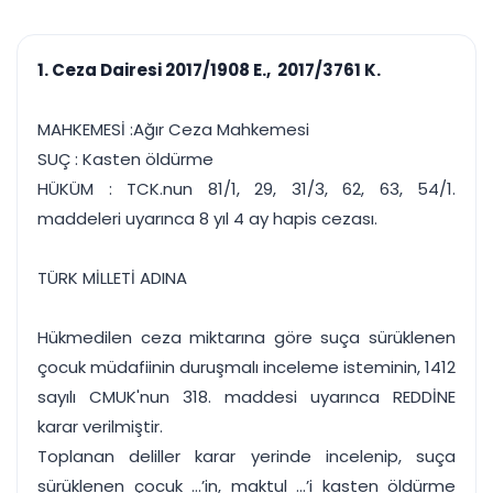
çalışsın
Ajanda ve
Finans ve Kasa
Etkinlikler
Hesap, kasa ve cari
Duruşma ve görev
takibi
1. Ceza Dairesi 2017/1908 E., 2017/3761 K.
takvimi
Raporlar ve Çıkt
Hatırlatma ve
Tek tıkla profesyonel
Bildirim
MAHKEMESİ :Ağır Ceza Mahkemesi
rapor
Süreleri asla kaçırmayın
SUÇ : Kasten öldürme
HÜKÜM : TCK.nun 81/1, 29, 31/3, 62, 63, 54/1.
Tek panelde uçtan uca yönetim
UYAP & UETS entegrasyonundan finansa, hepsi bir arada.
maddeleri uyarınca 8 yıl 4 ay hapis cezası.
Tüm özellikleri inceleyin
Ücretsiz Başlayın
TÜRK MİLLETİ ADINA
Hükmedilen ceza miktarına göre suça sürüklenen
çocuk müdafiinin duruşmalı inceleme isteminin, 1412
sayılı CMUK'nun 318. maddesi uyarınca REDDİNE
karar verilmiştir.
Toplanan deliller karar yerinde incelenip, suça
sürüklenen çocuk ...’in, maktul ...’i kasten öldürme