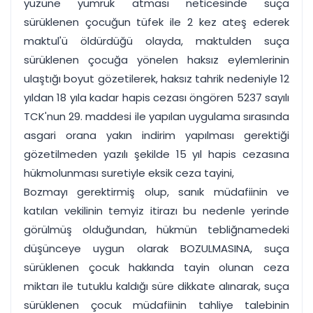
yüzüne yumruk atması neticesinde suça
sürüklenen çocuğun tüfek ile 2 kez ateş ederek
maktul'ü öldürdüğü olayda, maktulden suça
sürüklenen çocuğa yönelen haksız eylemlerinin
ulaştığı boyut gözetilerek, haksız tahrik nedeniyle 12
yıldan 18 yıla kadar hapis cezası öngören 5237 sayılı
TCK'nun 29. maddesi ile yapılan uygulama sırasında
asgari orana yakın indirim yapılması gerektiği
gözetilmeden yazılı şekilde 15 yıl hapis cezasına
hükmolunması suretiyle eksik ceza tayini,
Bozmayı gerektirmiş olup, sanık müdafiinin ve
katılan vekilinin temyiz itirazı bu nedenle yerinde
görülmüş olduğundan, hükmün tebliğnamedeki
düşünceye uygun olarak BOZULMASINA, suça
sürüklenen çocuk hakkında tayin olunan ceza
miktarı ile tutuklu kaldığı süre dikkate alınarak, suça
sürüklenen çocuk müdafiinin tahliye talebinin