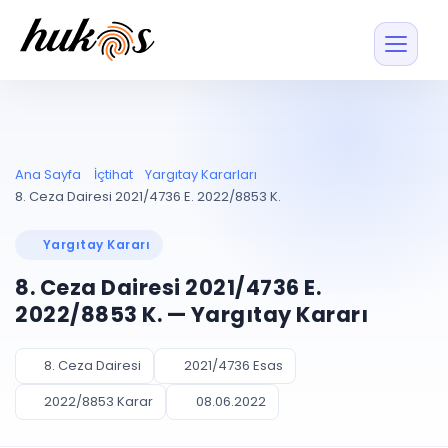
Özellikler
Fiyatlar
ENTEGRASYONLAR
YÖNETİM
UYAP
Dosya ve İçerikl
Ana Sayfa
İçtihat
Yargıtay Kararları
Blog
Entegrasyonu
Tüm dosyalar tek
ekranda
UYAP ile otomatik
8. Ceza Dairesi 2021/4736 E. 2022/8853 K.
senkron
Evrak ve Klasör
İçtihat
UYAP Evrak
Düzenleyin, hızlı erişi
Yargıtay Kararı
Entegrasyonu
İletişim
Kişiler ve İletişi
Evrakları tek tıkla aktarın
8. Ceza Dairesi 2021/4736 E.
Müvekkil ve taraf reh
UETS Entegrasyonu
2022/8853 K. — Yargıtay Kararı
Tebligatları anında
Vekalet Yöneti
Ücretsiz Başlayın
Giriş Yap
görün
Vekaletname ve yetk
takibi
8. Ceza Dairesi
2021/4736 Esas
PLANLAMA & TAKİP
AKILLI & FİNANS
2022/8853 Karar
08.06.2022
Otomasyon
Pano ve Takip
YENİ
Kuralları kurun, sist
Günlük işler tek bakışta