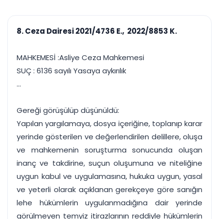
çalışsın
Ajanda ve
Finans ve Kasa
Etkinlikler
Hesap, kasa ve cari
Duruşma ve görev
takibi
8. Ceza Dairesi 2021/4736 E., 2022/8853 K.
takvimi
Raporlar ve Çıkt
Hatırlatma ve
Tek tıkla profesyonel
Bildirim
MAHKEMESİ :Asliye Ceza Mahkemesi
rapor
Süreleri asla kaçırmayın
SUÇ : 6136 sayılı Yasaya aykırılık
...
Tek panelde uçtan uca yönetim
UYAP & UETS entegrasyonundan finansa, hepsi bir arada.
Tüm özellikleri inceleyin
Ücretsiz Başlayın
Gereği görüşülüp düşünüldü:
Yapılan yargılamaya, dosya içeriğine, toplanıp karar
yerinde gösterilen ve değerlendirilen delillere, oluşa
ve mahkemenin soruşturma sonucunda oluşan
inanç ve takdirine, suçun oluşumuna ve niteliğine
uygun kabul ve uygulamasına, hukuka uygun, yasal
ve yeterli olarak açıklanan gerekçeye göre sanığın
lehe hükümlerin uygulanmadığına dair yerinde
görülmeyen temyiz itirazlarının reddiyle hükümlerin