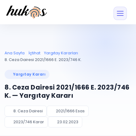
Özellikler
Fiyatlar
ENTEGRASYONLAR
YÖNETİM
UYAP
Dosya ve İçerikl
Ana Sayfa
İçtihat
Yargıtay Kararları
Blog
Entegrasyonu
Tüm dosyalar tek
ekranda
UYAP ile otomatik
8. Ceza Dairesi 2021/1666 E. 2023/746 K.
senkron
Evrak ve Klasör
İçtihat
UYAP Evrak
Düzenleyin, hızlı erişi
Yargıtay Kararı
Entegrasyonu
İletişim
Kişiler ve İletişi
Evrakları tek tıkla aktarın
8. Ceza Dairesi 2021/1666 E. 2023/746
Müvekkil ve taraf reh
UETS Entegrasyonu
K. — Yargıtay Kararı
Tebligatları anında
Vekalet Yöneti
Ücretsiz Başlayın
Giriş Yap
görün
Vekaletname ve yetk
takibi
8. Ceza Dairesi
2021/1666 Esas
PLANLAMA & TAKİP
AKILLI & FİNANS
2023/746 Karar
23.02.2023
Otomasyon
Pano ve Takip
YENİ
Kuralları kurun, sist
Günlük işler tek bakışta