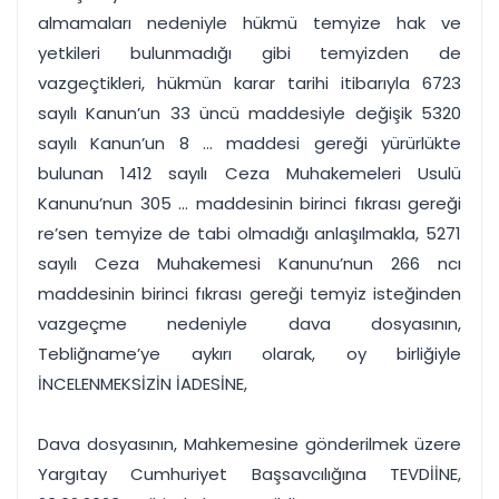
almamaları nedeniyle hükmü temyize hak ve
yetkileri bulunmadığı gibi temyizden de
vazgeçtikleri, hükmün karar tarihi itibarıyla 6723
sayılı Kanun’un 33 üncü maddesiyle değişik 5320
sayılı Kanun’un 8 ... maddesi gereği yürürlükte
bulunan 1412 sayılı Ceza Muhakemeleri Usulü
Kanunu’nun 305 ... maddesinin birinci fıkrası gereği
re’sen temyize de tabi olmadığı anlaşılmakla, 5271
sayılı Ceza Muhakemesi Kanunu’nun 266 ncı
maddesinin birinci fıkrası gereği temyiz isteğinden
vazgeçme nedeniyle dava dosyasının,
Tebliğname’ye aykırı olarak, oy birliğiyle
İNCELENMEKSİZİN İADESİNE,
Dava dosyasının, Mahkemesine gönderilmek üzere
Yargıtay Cumhuriyet Başsavcılığına TEVDİİNE,