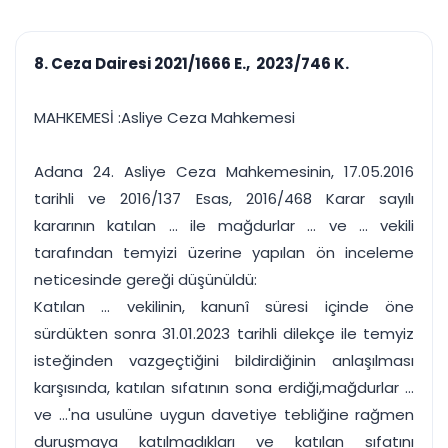
çalışsın
Ajanda ve
Finans ve Kasa
Etkinlikler
Hesap, kasa ve cari
Duruşma ve görev
takibi
8. Ceza Dairesi 2021/1666 E., 2023/746 K.
takvimi
Raporlar ve Çıkt
Hatırlatma ve
Tek tıkla profesyonel
Bildirim
MAHKEMESİ :Asliye Ceza Mahkemesi
rapor
Süreleri asla kaçırmayın
Adana 24. Asliye Ceza Mahkemesinin, 17.05.2016
Tek panelde uçtan uca yönetim
UYAP & UETS entegrasyonundan finansa, hepsi bir arada.
tarihli ve 2016/137 Esas, 2016/468 Karar sayılı
Tüm özellikleri inceleyin
Ücretsiz Başlayın
kararının katılan ... ile mağdurlar ... ve ... vekili
tarafından temyizi üzerine yapılan ön inceleme
neticesinde gereği düşünüldü:
Katılan ... vekilinin, kanunî süresi içinde öne
sürdükten sonra 31.01.2023 tarihli dilekçe ile temyiz
isteğinden vazgeçtiğini bildirdiğinin anlaşılması
karşısında, katılan sıfatının sona erdiği,mağdurlar ...
ve ...'na usulüne uygun davetiye tebliğine rağmen
duruşmaya katılmadıkları ve katılan sıfatını