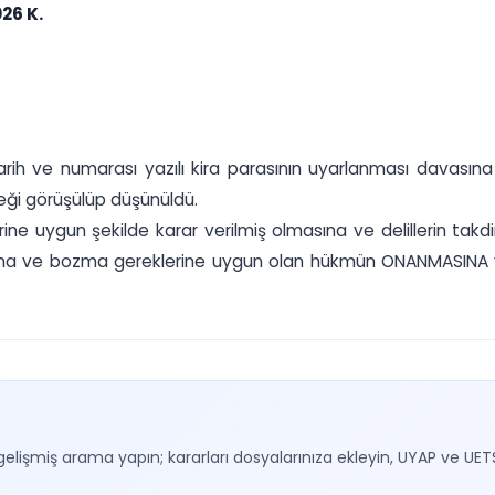
26 K.
ih ve numarası yazılı kira parasının uyarlanması davasına d
eği görüşülüp düşünüldü.
ne uygun şekilde karar verilmiş olmasına ve delillerin takd
kanuna ve bozma gereklerine uygun olan hükmün ONANMASINA v
gelişmiş arama yapın; kararları dosyalarınıza ekleyin, UYAP ve UET