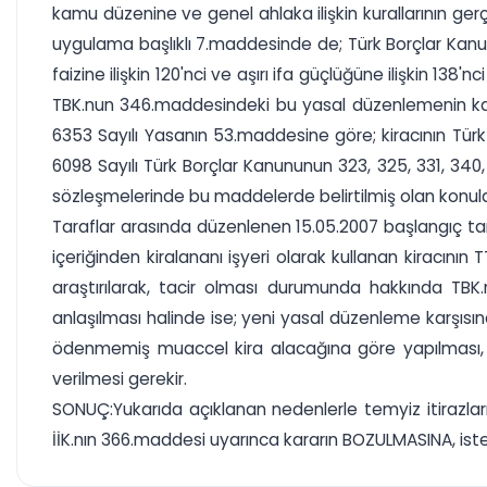
kamu düzenine ve genel ahlaka ilişkin kurallarının gerç
uygulama başlıklı 7.maddesinde de; Türk Borçlar Kanunun
faizine ilişkin 120'nci ve aşırı ifa güçlüğüne ilişkin 
TBK.nun 346.maddesindeki bu yasal düzenlemenin kamu
6353 Sayılı Yasanın 53.maddesine göre; kiracının Türk T
6098 Sayılı Türk Borçlar Kanununun 323, 325, 331, 340
sözleşmelerinde bu maddelerde belirtilmiş olan konula
Taraflar arasında düzenlenen 15.05.2007 başlangıç tar
içeriğinden kiralananı işyeri olarak kullanan kiracı
araştırılarak, tacir olması durumunda hakkında TBK.
anlaşılması halinde ise; yeni yasal düzenleme karşısın
ödenmemiş muaccel kira alacağına göre yapılması, mu
verilmesi gerekir.
SONUÇ:Yukarıda açıklanan nedenlerle temyiz itirazlar
İİK.nın 366.maddesi uyarınca kararın BOZULMASINA, istek