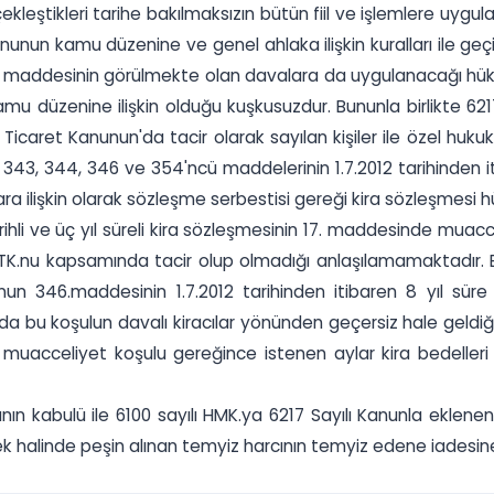
ekleştikleri tarihe bakılmaksızın bütün fiil ve işlemlere uyg
un kamu düzenine ve genel ahlaka ilişkin kuralları ile geçici 
138'nci maddesinin görülmekte olan davalara da uygulanacağı hük
 düzenine ilişkin olduğu kuşkusuzdur. Bununla birlikte 6217
icaret Kanunun'da tacir olarak sayılan kişiler ile özel hukuk
, 343, 344, 346 ve 354'ncü maddelerinin 1.7.2012 tarihinden 
ra ilişkin olarak sözleşme serbestisi gereği kira sözleşmesi 
ihli ve üç yıl süreli kira sözleşmesinin 17. maddesinde muacc
nın TTK.nu kapsamında tacir olup olmadığı anlaşılamamaktadı
nun 346.maddesinin 1.7.2012 tarihinden itibaren 8 yıl süre
da bu koşulun davalı kiracılar yönünden geçersiz hale geldiği 
acceliyet koşulu gereğince istenen aylar kira bedelleri yö
ının kabulü ile 6100 sayılı HMK.ya 6217 Sayılı Kanunla ekl
 halinde peşin alınan temyiz harcının temyiz edene iadesine, 1