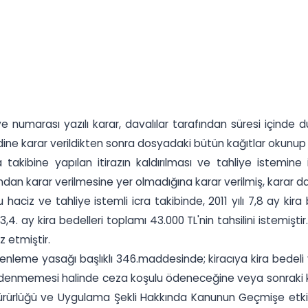
numarası yazılı karar, davalılar tarafından süresi içinde dur
ne karar verildikten sonra dosyadaki bütün kağıtlar okunup
 takibine yapılan itirazın kaldırılması ve tahliye istemine
an karar verilmesine yer olmadığına karar verilmiş, karar dava
haciz ve tahliye istemli icra takibinde, 2011 yılı 7,8 ay kir
,2,3,4. ay kira bedelleri toplamı 43.000 TL'nin tahsilini istemiş
z etmiştir.
üzenleme yasağı başlıklı 346.maddesinde; kiracıya kira bedel
 ödenmemesi halinde ceza koşulu ödeneceğine veya sonraki kir
 Yürürlüğü ve Uygulama Şekli Hakkında Kanunun Geçmişe etkil