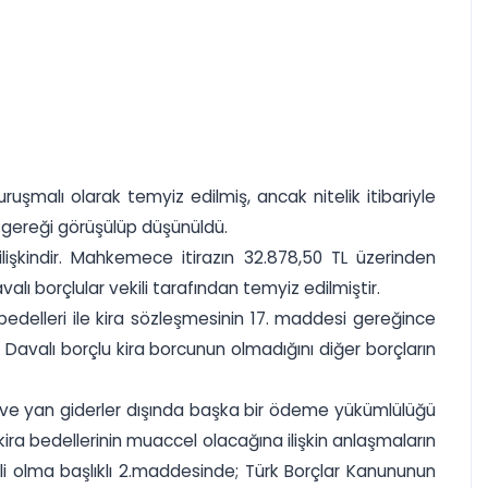
uşmalı olarak temyiz edilmiş, ancak nitelik itibariyle
 gereği görüşülüp düşünüldü.
 ilişkindir. Mahkemece itirazın 32.878,50 TL üzerinden
lı borçlular vekili tarafından temyiz edilmiştir.
a bedelleri ile kira sözleşmesinin 17. maddesi gereğince
tir. Davalı borçlu kira borcunun olmadığını diğer borçların
i ve yan giderler dışında başka bir ödeme yükümlülüğü
a bedellerinin muaccel olacağına ilişkin anlaşmaların
i olma başlıklı 2.maddesinde; Türk Borçlar Kanununun