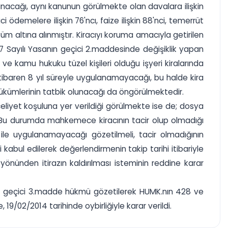
ulanacağı, aynı kanunun görülmekte olan davalara ilişkin
ödemelere ilişkin 76'ncı, faize ilişkin 88'nci, temerrüt
üm altına alınmıştır. Kiracıyı koruma amacıyla getirilen
 Sayılı Yasanın geçici 2.maddesinde değişiklik yapan
 ve kamu hukuku tüzel kişileri olduğu işyeri kiralarında
itibaren 8 yıl süreyle uygulanamayacağı, bu halde kira
hükümlerinin tatbik olunacağı da öngörülmektedir.
eliyet koşuluna yer verildiği görülmekte ise de; dosya
r. Bu durumda mahkemece kiracının tacir olup olmadığı
 ile uygulanamayacağı gözetilmeli, tacir olmadığının
kabul edilerek değerlendirmenin takip tarihi itibariyle
nünden itirazın kaldırılması isteminin reddine karar
enen geçici 3.madde hükmü gözetilerek HUMK.nın 428 ve
9/02/2014 tarihinde oybirliğiyle karar verildi.