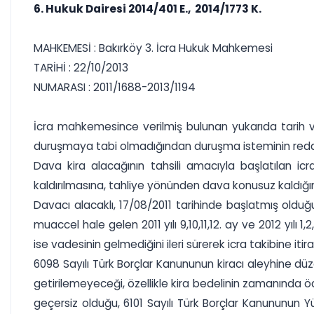
6. Hukuk Dairesi 2014/401 E., 2014/1773 K.
MAHKEMESİ : Bakırköy 3. İcra Hukuk Mahkemesi
TARİHİ : 22/10/2013
NUMARASI : 2011/1688-2013/1194
İcra mahkemesince verilmiş bulunan yukarıda tarih ve 
duruşmaya tabi olmadığından duruşma isteminin reddi
Dava kira alacağının tahsili amacıyla başlatılan icra
kaldırılmasına, tahliye yönünden dava konusuz kaldığınd
Davacı alacaklı, 17/08/2011 tarihinde başlatmış olduğu 
muaccel hale gelen 2011 yılı 9,10,11,12. ay ve 2012 yılı 1
ise vadesinin gelmediğini ileri sürerek icra takibine itira
6098 Sayılı Türk Borçlar Kanununun kiracı aleyhine d
getirilemeyeceği, özellikle kira bedelinin zamanında
geçersiz olduğu, 6101 Sayılı Türk Borçlar Kanununun