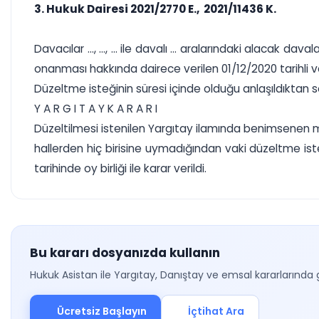
3. Hukuk Dairesi 2021/2770 E., 2021/11436 K.
Davacılar ..., ..., ... ile davalı ... aralarındaki alacak
onanması hakkında dairece verilen 01/12/2020 tarihli ve 
Düzeltme isteğinin süresi içinde olduğu anlaşıldıktan
Y A R G I T A Y K A R A R I
Düzeltilmesi istenilen Yargıtay ilamında benimsenen 
hallerden hiç birisine uymadığından vaki düzeltme ist
tarihinde oy birliği ile karar verildi.
Bu kararı dosyanızda kullanın
Hukuk Asistan ile Yargıtay, Danıştay ve emsal kararlarında 
Ücretsiz Başlayın
İçtihat Ara