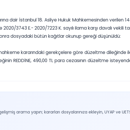
 davalarına dair İstanbul 18. Asliye Hukuk Mahkemesinden verilen 
2020/3743 E.- 2020/7223 K. sayılı ilama karşı davalı vekili tar
 sonra dosyadaki bütün kağıtlar okunup gereği düşünüldü:
mahkeme kararındaki gerekçelere göre düzeltme dileğinde ile
eğinin REDDİNE, 490,00 TL para cezasının düzeltme isteyenden
gelişmiş arama yapın; kararları dosyalarınıza ekleyin, UYAP ve UET