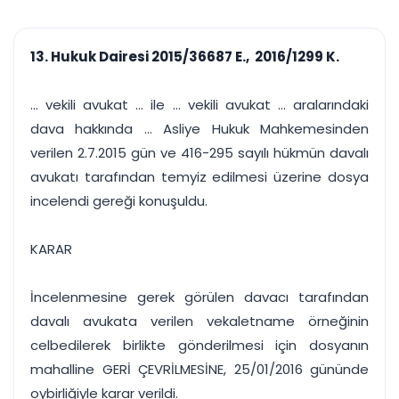
çalışsın
Ajanda ve
Finans ve Kasa
Etkinlikler
Hesap, kasa ve cari
Duruşma ve görev
takibi
13. Hukuk Dairesi 2015/36687 E., 2016/1299 K.
takvimi
Raporlar ve Çıkt
Hatırlatma ve
Tek tıkla profesyonel
Bildirim
... vekili avukat ... ile ... vekili avukat ... aralarındaki
rapor
Süreleri asla kaçırmayın
dava hakkında ... Asliye Hukuk Mahkemesinden
verilen 2.7.2015 gün ve 416-295 sayılı hükmün davalı
Tek panelde uçtan uca yönetim
UYAP & UETS entegrasyonundan finansa, hepsi bir arada.
avukatı tarafından temyiz edilmesi üzerine dosya
Tüm özellikleri inceleyin
Ücretsiz Başlayın
incelendi gereği konuşuldu.
KARAR
İncelenmesine gerek görülen davacı tarafından
davalı avukata verilen vekaletname örneğinin
celbedilerek birlikte gönderilmesi için dosyanın
mahalline GERİ ÇEVRİLMESİNE, 25/01/2016 gününde
oybirliğiyle karar verildi.