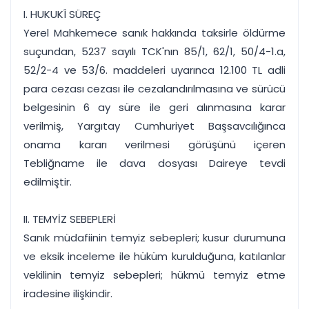
I. HUKUKÎ SÜREÇ
Yerel Mahkemece sanık hakkında taksirle öldürme
suçundan, 5237 sayılı TCK'nın 85/1, 62/1, 50/4-1.a,
52/2-4 ve 53/6. maddeleri uyarınca 12.100 TL adli
para cezası cezası ile cezalandırılmasına ve sürücü
belgesinin 6 ay süre ile geri alınmasına karar
verilmiş, Yargıtay Cumhuriyet Başsavcılığınca
onama kararı verilmesi görüşünü içeren
Tebliğname ile dava dosyası Daireye tevdi
edilmiştir.
II. TEMYİZ SEBEPLERİ
Sanık müdafiinin temyiz sebepleri; kusur durumuna
ve eksik inceleme ile hüküm kurulduğuna, katılanlar
vekilinin temyiz sebepleri; hükmü temyiz etme
iradesine ilişkindir.