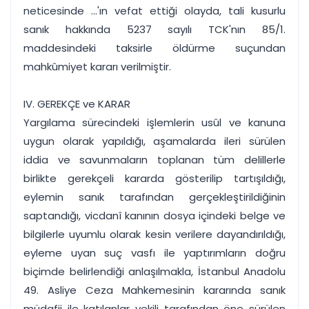
neticesinde ...'ın vefat ettiği olayda, tali kusurlu
sanık hakkında 5237 sayılı TCK'nın 85/1.
maddesindeki taksirle öldürme suçundan
mahkûmiyet kararı verilmiştir.
IV. GEREKÇE ve KARAR
Yargılama sürecindeki işlemlerin usûl ve kanuna
uygun olarak yapıldığı, aşamalarda ileri sürülen
iddia ve savunmaların toplanan tüm delillerle
birlikte gerekçeli kararda gösterilip tartışıldığı,
eylemin sanık tarafından gerçekleştirildiğinin
saptandığı, vicdanî kanının dosya içindeki belge ve
bilgilerle uyumlu olarak kesin verilere dayandırıldığı,
eyleme uyan suç vasfı ile yaptırımların doğru
biçimde belirlendiği anlaşılmakla, İstanbul Anadolu
49. Asliye Ceza Mahkemesinin kararında sanık
müdafii ile katılanlar vekili tarafından öne sürülen