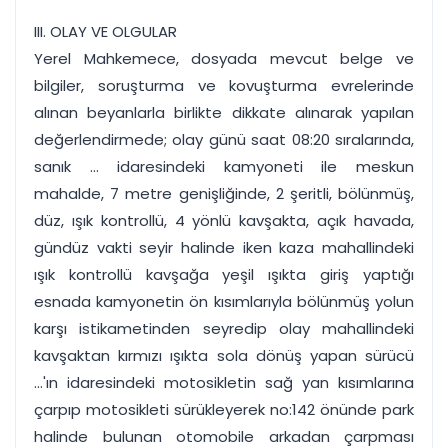
III. OLAY VE OLGULAR
Yerel Mahkemece, dosyada mevcut belge ve
bilgiler, soruşturma ve kovuşturma evrelerinde
alınan beyanlarla birlikte dikkate alınarak yapılan
değerlendirmede; olay günü saat 08:20 sıralarında,
sanık ... idaresindeki kamyoneti ile meskun
mahalde, 7 metre genişliğinde, 2 şeritli, bölünmüş,
düz, ışık kontrollü, 4 yönlü kavşakta, açık havada,
gündüz vakti seyir halinde iken kaza mahallindeki
ışık kontrollü kavşağa yeşil ışıkta giriş yaptığı
esnada kamyonetin ön kısımlarıyla bölünmüş yolun
karşı istikametinden seyredip olay mahallindeki
kavşaktan kırmızı ışıkta sola dönüş yapan sürücü
...'ın idaresindeki motosikletin sağ yan kısımlarına
çarpıp motosikleti sürükleyerek no:142 önünde park
halinde bulunan otomobile arkadan çarpması