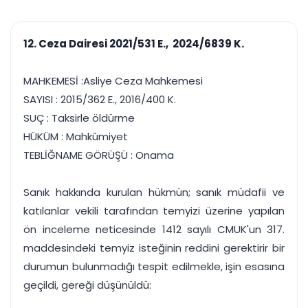
çalışsın
Ajanda ve
Finans ve Kasa
Etkinlikler
Hesap, kasa ve cari
Duruşma ve görev
takibi
12. Ceza Dairesi 2021/531 E., 2024/6839 K.
takvimi
Raporlar ve Çıkt
Hatırlatma ve
Tek tıkla profesyonel
Bildirim
MAHKEMESİ :Asliye Ceza Mahkemesi
rapor
Süreleri asla kaçırmayın
SAYISI : 2015/362 E., 2016/400 K.
SUÇ : Taksirle öldürme
Tek panelde uçtan uca yönetim
UYAP & UETS entegrasyonundan finansa, hepsi bir arada.
HÜKÜM : Mahkûmiyet
Tüm özellikleri inceleyin
Ücretsiz Başlayın
TEBLİĞNAME GÖRÜŞÜ : Onama
Sanık hakkında kurulan hükmün; sanık müdafii ve
katılanlar vekili tarafından temyizi üzerine yapılan
ön inceleme neticesinde 1412 sayılı CMUK'un 317.
maddesindeki temyiz isteğinin reddini gerektirir bir
durumun bulunmadığı tespit edilmekle, işin esasına
geçildi, gereği düşünüldü: