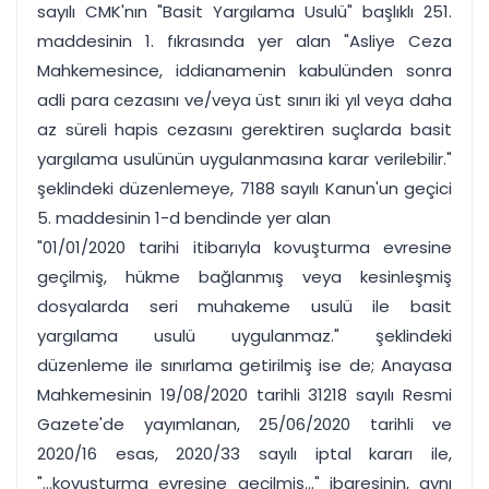
sayılı CMK'nın "Basit Yargılama Usulü" başlıklı 251.
maddesinin 1. fıkrasında yer alan "Asliye Ceza
Mahkemesince, iddianamenin kabulünden sonra
adli para cezasını ve/veya üst sınırı iki yıl veya daha
az süreli hapis cezasını gerektiren suçlarda basit
yargılama usulünün uygulanmasına karar verilebilir."
şeklindeki düzenlemeye, 7188 sayılı Kanun'un geçici
5. maddesinin 1-d bendinde yer alan
"01/01/2020 tarihi itibarıyla kovuşturma evresine
geçilmiş, hükme bağlanmış veya kesinleşmiş
dosyalarda seri muhakeme usulü ile basit
yargılama usulü uygulanmaz." şeklindeki
düzenleme ile sınırlama getirilmiş ise de; Anayasa
Mahkemesinin 19/08/2020 tarihli 31218 sayılı Resmi
Gazete'de yayımlanan, 25/06/2020 tarihli ve
2020/16 esas, 2020/33 sayılı iptal kararı ile,
"...kovuşturma evresine geçilmiş..." ibaresinin, aynı