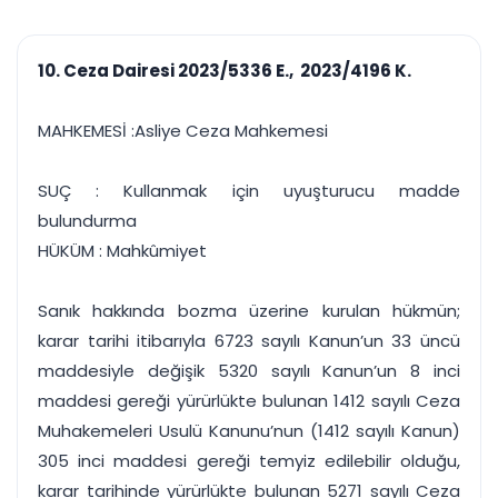
çalışsın
Ajanda ve
Finans ve Kasa
Etkinlikler
Hesap, kasa ve cari
Duruşma ve görev
takibi
10. Ceza Dairesi 2023/5336 E., 2023/4196 K.
takvimi
Raporlar ve Çıkt
Hatırlatma ve
Tek tıkla profesyonel
Bildirim
MAHKEMESİ :Asliye Ceza Mahkemesi
rapor
Süreleri asla kaçırmayın
SUÇ : Kullanmak için uyuşturucu madde
Tek panelde uçtan uca yönetim
UYAP & UETS entegrasyonundan finansa, hepsi bir arada.
bulundurma
Tüm özellikleri inceleyin
Ücretsiz Başlayın
HÜKÜM : Mahkûmiyet
Sanık hakkında bozma üzerine kurulan hükmün;
karar tarihi itibarıyla 6723 sayılı Kanun’un 33 üncü
maddesiyle değişik 5320 sayılı Kanun’un 8 inci
maddesi gereği yürürlükte bulunan 1412 sayılı Ceza
Muhakemeleri Usulü Kanunu’nun (1412 sayılı Kanun)
305 inci maddesi gereği temyiz edilebilir olduğu,
karar tarihinde yürürlükte bulunan 5271 sayılı Ceza