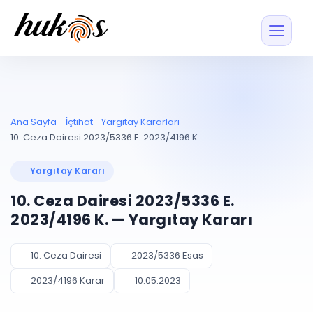
Özellikler
Fiyatlar
ENTEGRASYONLAR
YÖNETİM
UYAP
Dosya ve İçerikl
Ana Sayfa
İçtihat
Yargıtay Kararları
Blog
Entegrasyonu
Tüm dosyalar tek
ekranda
UYAP ile otomatik
10. Ceza Dairesi 2023/5336 E. 2023/4196 K.
senkron
Evrak ve Klasör
İçtihat
UYAP Evrak
Düzenleyin, hızlı erişi
Yargıtay Kararı
Entegrasyonu
İletişim
Kişiler ve İletişi
Evrakları tek tıkla aktarın
10. Ceza Dairesi 2023/5336 E.
Müvekkil ve taraf reh
UETS Entegrasyonu
2023/4196 K. — Yargıtay Kararı
Tebligatları anında
Vekalet Yöneti
Ücretsiz Başlayın
Giriş Yap
görün
Vekaletname ve yetk
takibi
10. Ceza Dairesi
2023/5336 Esas
PLANLAMA & TAKİP
AKILLI & FİNANS
2023/4196 Karar
10.05.2023
Otomasyon
Pano ve Takip
YENİ
Kuralları kurun, sist
Günlük işler tek bakışta