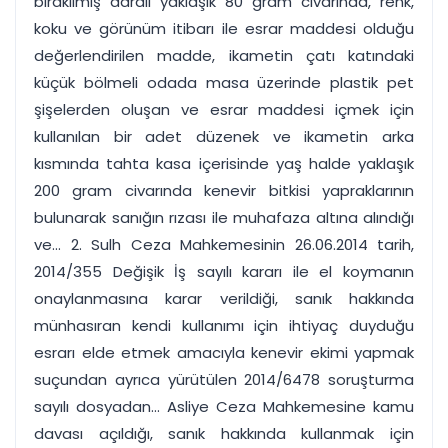
bırakılmış daralı yaklaşık 80 gram civarında, renk,
koku ve görünüm itibarı ile esrar maddesi olduğu
değerlendirilen madde, ikametin çatı katındaki
küçük bölmeli odada masa üzerinde plastik pet
şişelerden oluşan ve esrar maddesi içmek için
kullanılan bir adet düzenek ve ikametin arka
kısmında tahta kasa içerisinde yaş halde yaklaşık
200 gram civarında kenevir bitkisi yapraklarının
bulunarak sanığın rızası ile muhafaza altına alındığı
ve... 2. Sulh Ceza Mahkemesinin 26.06.2014 tarih,
2014/355 Değişik İş sayılı kararı ile el koymanın
onaylanmasına karar verildiği, sanık hakkında
münhasıran kendi kullanımı için ihtiyaç duyduğu
esrarı elde etmek amacıyla kenevir ekimi yapmak
suçundan ayrıca yürütülen 2014/6478 soruşturma
sayılı dosyadan... Asliye Ceza Mahkemesine kamu
davası açıldığı, sanık hakkında kullanmak için