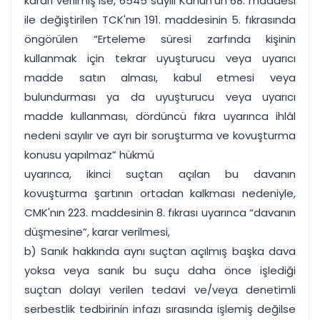
kararı verilmiş ise, 6545 sayılı Kanun'un 68. maddesi
ile değiştirilen TCK'nın 191. maddesinin 5. fıkrasında
öngörülen “Erteleme süresi zarfında kişinin
kullanmak için tekrar uyuşturucu veya uyarıcı
madde satın alması, kabul etmesi veya
bulundurması ya da uyuşturucu veya uyarıcı
madde kullanması, dördüncü fıkra uyarınca ihlâl
nedeni sayılır ve ayrı bir soruşturma ve kovuşturma
konusu yapılmaz” hükmü
uyarınca, ikinci suçtan açılan bu davanın
kovuşturma şartının ortadan kalkması nedeniyle,
CMK'nın 223. maddesinin 8. fıkrası uyarınca “davanın
düşmesine”, karar verilmesi,
b) Sanık hakkında aynı suçtan açılmış başka dava
yoksa veya sanık bu suçu daha önce işlediği
suçtan dolayı verilen tedavi ve/veya denetimli
serbestlik tedbirinin infazı sırasında işlemiş değilse