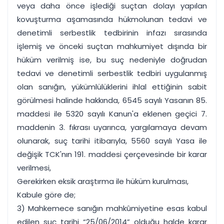
veya daha önce işlediği suçtan dolayı yapılan
kovuşturma aşamasında hükmolunan tedavi ve
denetimli serbestlik tedbirinin infazı sırasında
işlemiş ve önceki suçtan mahkumiyet dışında bir
hüküm verilmiş ise, bu suç nedeniyle doğrudan
tedavi ve denetimli serbestlik tedbiri uygulanmış
olan sanığın, yükümlülüklerini ihlal ettiğinin sabit
görülmesi halinde hakkında, 6545 sayılı Yasanın 85.
maddesi ile 5320 sayılı Kanun'a eklenen geçici 7.
maddenin 3. fıkrası uyarınca, yargılamaya devam
olunarak, suç tarihi itibarıyla, 5560 sayılı Yasa ile
değişik TCK'nın 191. maddesi çerçevesinde bir karar
verilmesi,
Gerekirken eksik araştırma ile hüküm kurulması,
Kabule göre de;
3) Mahkemece sanığın mahkûmiyetine esas kabul
edilen suç tarihi “25/06/2014” olduğu halde karar