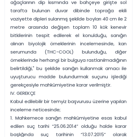
ağaçlarının dip kısmında ve bahçeye girişte sol
tarafta bulunan duvar dibinde toprağa ekili
vaziyette dipleri sulanmış şekilde boyları 40 cm ile 2
metre arasında değişen toplam 10 kök kenevir
bitkilerinin tespit edilerek el konulduğu, sanığın
alınan biyolojik örneklerinin incelemesinde, kan
serumunda (THC-COOL) bulunduğu, diğer
örneklerinde herhangi bir bulguya rastlanılmadığının
belirtildiği," bu şekilde sanığın kullanmak amacı ile
uyuşturucu madde bulundurmak suçunu işlediği
gerekçesiyle mahkûmiyetine karar verilmiştir.
IV. GEREKÇE
Kabul edilebilir bir temyiz başvurusu üzerine yapılan
inceleme neticesinde;
1. Mahkemece sanığın mahkûmiyetine esas kabul
edilen suç tarihi “25.06.2014” olduğu halde karar
başlığında suç tarihinin “13.07.2015” olarak