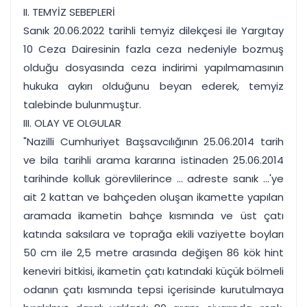
II. TEMYİZ SEBEPLERİ
Sanık 20.06.2022 tarihli temyiz dilekçesi ile Yargıtay
10 Ceza Dairesinin fazla ceza nedeniyle bozmuş
olduğu dosyasında ceza indirimi yapılmamasının
hukuka aykırı olduğunu beyan ederek, temyiz
talebinde bulunmuştur.
III. OLAY VE OLGULAR
"Nazilli Cumhuriyet Başsavcılığının 25.06.2014 tarih
ve bila tarihli arama kararına istinaden 25.06.2014
tarihinde kolluk görevlilerince ... adreste sanık ...'ye
ait 2 kattan ve bahçeden oluşan ikamette yapılan
aramada ikametin bahçe kısmında ve üst çatı
katında saksılara ve toprağa ekili vaziyette boyları
50 cm ile 2,5 metre arasında değişen 86 kök hint
keneviri bitkisi, ikametin çatı katındaki küçük bölmeli
odanın çatı kısmında tepsi içerisinde kurutulmaya