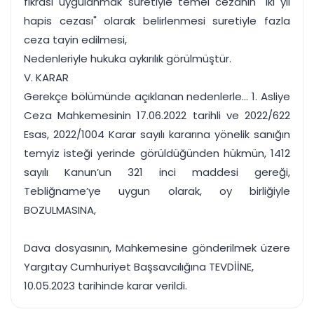
fıkrası uygulanmak suretiyle temel cezanın "iki yıl
hapis cezası" olarak belirlenmesi suretiyle fazla
ceza tayin edilmesi,
Nedenleriyle hukuka aykırılık görülmüştür.
V. KARAR
Gerekçe bölümünde açıklanan nedenlerle... 1. Asliye
Ceza Mahkemesinin 17.06.2022 tarihli ve 2022/622
Esas, 2022/1004 Karar sayılı kararına yönelik sanığın
temyiz isteği yerinde görüldüğünden hükmün, 1412
sayılı Kanun’un 321 inci maddesi gereği,
Tebliğname’ye uygun olarak, oy birliğiyle
BOZULMASINA,
Dava dosyasının, Mahkemesine gönderilmek üzere
Yargıtay Cumhuriyet Başsavcılığına TEVDİİNE,
10.05.2023 tarihinde karar verildi.