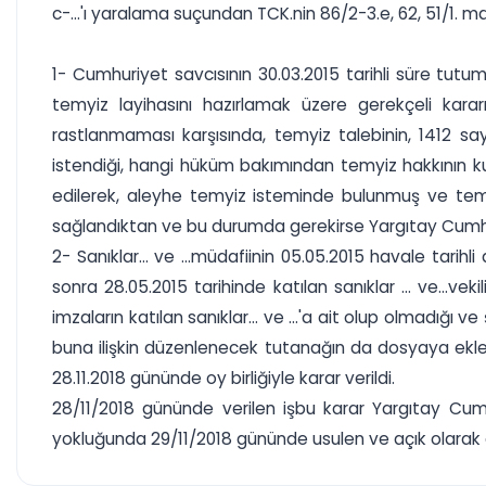
c-...'ı yaralama suçundan TCK.nin 86/2-3.e, 62, 51/1. m
1- Cumhuriyet savcısının 30.03.2015 tarihli süre tutum
temyiz layihasını hazırlamak üzere gerekçeli kara
rastlanmaması karşısında, temyiz talebinin, 1412 s
istendiği, hangi hüküm bakımından temyiz hakkının kul
edilerek, aleyhe temyiz isteminde bulunmuş ve temyi
sağlandıktan ve bu durumda gerekirse Yargıtay Cumhu
2- Sanıklar... ve ...müdafiinin 05.05.2015 havale tarihl
sonra 28.05.2015 tarihinde katılan sanıklar ... ve...
imzaların katılan sanıklar... ve ...'a ait olup olmadı
buna ilişkin düzenlenecek tutanağın da dosyaya ekle
28.11.2018 gününde oy birliğiyle karar verildi.
28/11/2018 gününde verilen işbu karar Yargıtay Cumhu
yokluğunda 29/11/2018 gününde usulen ve açık olarak a