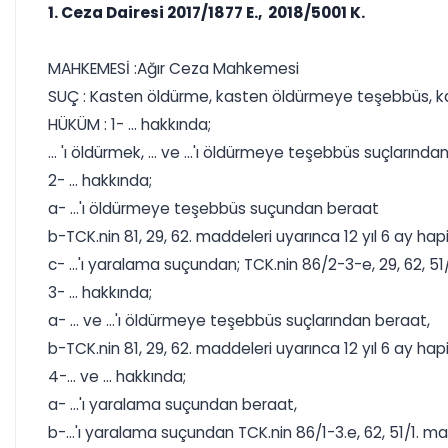
1. Ceza Dairesi 2017/1877 E., 2018/5001 K.
MAHKEMESİ :Ağır Ceza Mahkemesi
SUÇ : Kasten öldürme, kasten öldürmeye teşebbüs, 
HÜKÜM : 1- ... hakkında;
... 'ı öldürmek, ... ve ...'ı öldürmeye teşebbüs suçlarında
2- ... hakkında;
a- ...'ı öldürmeye teşebbüs suçundan beraat
b-TCK.nin 81, 29, 62. maddeleri uyarınca 12 yıl 6 ay hap
c- ...'ı yaralama suçundan; TCK.nin 86/2-3-e, 29, 62, 5
3- ... hakkında;
a- ... ve ...'ı öldürmeye teşebbüs suçlarından beraat,
b-TCK.nin 81, 29, 62. maddeleri uyarınca 12 yıl 6 ay hap
4-... ve ... hakkında;
a- ...'ı yaralama suçundan beraat,
b-...'ı yaralama suçundan TCK.nin 86/1-3.e, 62, 51/1. ma