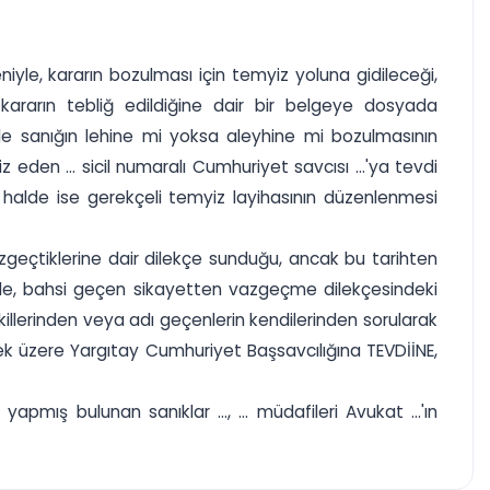
niyle, kararın bozulması için temyiz yoluna gidileceği,
kararın tebliğ edildiğine dair bir belgeye dosyada
de sanığın lehine mi yoksa aleyhine mi bozulmasının
den ... sicil numaralı Cumhuriyet savcısı ...'ya tevdi
 halde ise gerekçeli temyiz layihasının düzenlenmesi
n vazgeçtiklerine dair dilekçe sunduğu, ancak bu tarihten
lmekle, bahsi geçen sikayetten vazgeçme dilekçesindeki
killerinden veya adı geçenlerin kendilerinden sorularak
k üzere Yargıtay Cumhuriyet Başsavcılığına TEVDİİNE,
ış bulunan sanıklar ..., ... müdafileri Avukat ...'ın