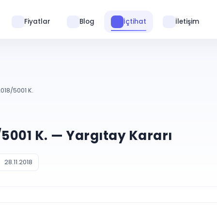
Fiyatlar
Blog
İçtihat
İletişim
2018/5001 K.
8/5001 K. — Yargıtay Kararı
28.11.2018