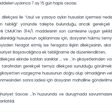
addeleri uyarınca 7 ay 15 gün hapis cezası.
 dilekçesi ile “Usul ve yasaya aykırı hususları içermesi nede
rın tebliği” yönünde talepte bulunduğu, ancak gerekçeli 
ayılı CMUK'nin 314/1. maddesinin son cümlesine uygun şekil
lanıldığı hususunun açıklanması için, dosyanın hükmü temyiz e
zden feragat etmiş ise feragata ilişkin dilekçesinin, aksi
riyet Başsavcılığınca ek tebliğname de düzenlendikten,
i dilekçesi ekinde katılan sanıklar ... ve ...'ın şikayetlerinde
vekili tarafından gerekçeli temyiz dilekçesi sunulduğu görü
ğı ve şikayetten vazgeçme hususunun doğru olup olmadığının ve
nmesinden sonra iadesi için dosyanın mahalline gönderilme
riyet Savcısı ...'in huzurunda ve duruşmada savunmasını yapm
nlatıldı.