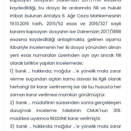
kaydedildiği, bu dosya ile aralarında fiili ve hukuki
irtibat bulunan Antalya 6. Ağır Ceza Mahkemesinin
19.10.2016 tarih, 2015/52 esas ve 2016/327 sayılı
kararını kapsayan dosyanın ise Dairemizin 2017/1888
esasına kaydedildiği anlaşılmakla; gelinen aşama
itibariyle incelemenin her iki dosya yönünden alınan
yeni esas numaraları üzerinden ayrı ayrı ancak fiili
olarak birlikte yapılan incelemede;
1) Sanık ... hakkında; mağdur ...'e yönelik mala zarar
verme suçundan açılan kamu davası ile ilgili olarak
herhangi bir karar verilmemiş ise de bu hususta her
zaman karar verilmesi mümkün görülmüştür.
2) Sanık ... müdafiinin süresinden sonra gerçekleşen
duruşmalı inceleme talebinin CMUK'nun 318.
maddesi uyarınca REDDİNE karar verilmiştir.
3) Sanık ... hakkında; mağdur ...'e yönelik mala zarar