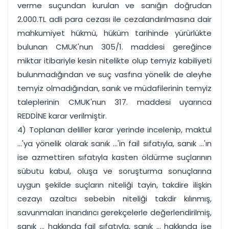
verme suçundan kurulan ve sanığın doğrudan
2.000.TL adli para cezası ile cezalandırılmasına dair
mahkumiyet hükmü, hüküm tarihinde yürürlükte
bulunan CMUK'nun 305/1. maddesi gereğince
miktar itibariyle kesin nitelikte olup temyiz kabiliyeti
bulunmadığından ve suç vasfına yönelik de aleyhe
temyiz olmadığından, sanık ve müdafilerinin temyiz
taleplerinin CMUK'nun 317. maddesi uyarınca
REDDİNE karar verilmiştir.
4) Toplanan deliller karar yerinde incelenip, maktul
...'ya yönelik olarak sanık ...'in fail sıfatıyla, sanık ...'ın
ise azmettiren sıfatıyla kasten öldürme suçlarının
sübutu kabul, oluşa ve soruşturma sonuçlarına
uygun şekilde suçların niteliği tayin, takdire ilişkin
cezayı azaltıcı sebebin niteliği takdir kılınmış,
savunmaları inandırıcı gerekçelerle değerlendirilmiş,
sanık ... hakkında fail sıfatıyla, sanık ... hakkında ise