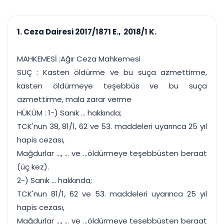
çalışsın
Ajanda ve
Finans ve Kasa
Etkinlikler
Hesap, kasa ve cari
Duruşma ve görev
takibi
1. Ceza Dairesi 2017/1871 E., 2018/1 K.
takvimi
Raporlar ve Çıkt
Hatırlatma ve
Tek tıkla profesyonel
Bildirim
MAHKEMESİ :Ağır Ceza Mahkemesi
rapor
Süreleri asla kaçırmayın
SUÇ : Kasten öldürme ve bu suça azmettirme,
kasten öldürmeye teşebbüs ve bu suça
Tek panelde uçtan uca yönetim
UYAP & UETS entegrasyonundan finansa, hepsi bir arada.
azmettirme, mala zarar verme
Tüm özellikleri inceleyin
Ücretsiz Başlayın
HÜKÜM : 1-) Sanık ... hakkında;
TCK'nun 38, 81/1, 62 ve 53. maddeleri uyarınca 25 yıl
hapis cezası,
Mağdurlar ..., ... ve ...öldürmeye teşebbüsten beraat
(üç kez).
2-) Sanık ... hakkında;
TCK'nun 81/1, 62 ve 53. maddeleri uyarınca 25 yıl
hapis cezası,
Mağdurlar ..., ... ve ...öldürmeye teşebbüsten beraat