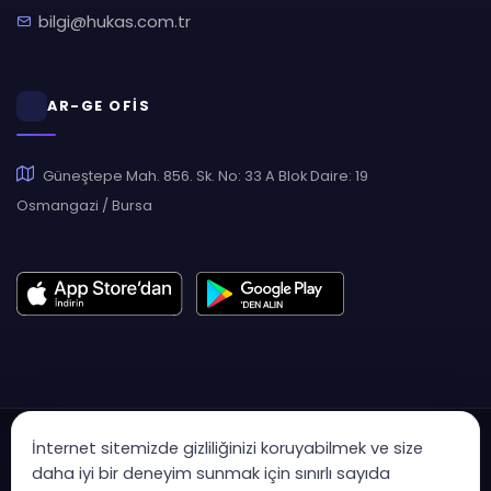
bilgi@hukas.com.tr
AR-GE OFİS
Güneştepe Mah. 856. Sk. No: 33 A Blok Daire: 19
Osmangazi / Bursa
İnternet sitemizde gizliliğinizi koruyabilmek ve size
daha iyi bir deneyim sunmak için sınırlı sayıda