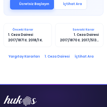
Ücretsiz Başlayın
İçtihat Ara
Önceki Karar
Sonraki Karar
1. Ceza Dairesi
1. Ceza Dairesi
2017/1871 E. 2018/1 K.
2017/1870 E. 2017/5130
K.
Yargıtay Kararları
1. Ceza Dairesi
İçtihat Ara