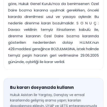
göre, Hukuk Genel Kurulu’nca da benimsenen Özel
Daire bozma kararına uyulmak gerekirken, önceki
kararda direnilmesi usul ve yasaya aykırıdır. Bu
nedenle direnme kararı bozulmalıdır. S O N U Ç :
Davacı vekilinin temyiz itirazlarının kabulü ile,
direnme kararının Özel Daire bozma kararında
gösterilen nedenlerden dolayı H.U.M.K.nun
429.maddesi gereğince BOZULMASINA, istek halinde
temyiz peşin harcının geri verilmesine 29.06.2005
gününde, oybirliği ile karar verildi.
Bu kararı dosyanızda kullanın
Hukuk Asistan ile Yargıtay, Danıştay ve emsal
kararlarında gelişmiş arama yapın; kararları
dosyalarınıza ekleyin, UYAP ve UETS entegrasyonuyla