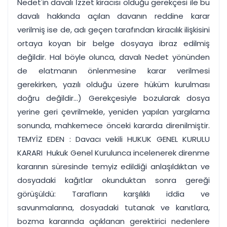
Nedet'in davalı İzzet kiracısı olduğu gerekçesi ile bu
davalı hakkında açılan davanın reddine karar
verilmiş ise de, adı geçen tarafından kiracılık ilişkisini
ortaya koyan bir belge dosyaya ibraz edilmiş
değildir. Hal böyle olunca, davalı Nedet yönünden
de elatmanın önlenmesine karar verilmesi
gerekirken, yazılı olduğu üzere hüküm kurulması
doğru değildir...) Gerekçesiyle bozularak dosya
yerine geri çevrilmekle, yeniden yapılan yargılama
sonunda, mahkemece önceki kararda direnilmiştir.
TEMYİZ EDEN : Davacı vekili HUKUK GENEL KURULU
KARARI Hukuk Genel Kurulunca incelenerek direnme
kararının süresinde temyiz edildiği anlaşıldıktan ve
dosyadaki kağıtlar okunduktan sonra gereği
görüşüldü: Tarafların karşılıklı iddia ve
savunmalarına, dosyadaki tutanak ve kanıtlara,
bozma kararında açıklanan gerektirici nedenlere