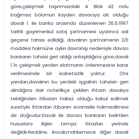
göre,çekişmeli taşınmazdaki A Blok 42 nolu
bağımsız bölümün kayden davacıya ait olduğu
davalı İ. ile banka arasında düzenlenen 26.5.1997
tarihli gayrimenkul satış şartnamesi uyarınca adı
geçene tahsis edildiği, davalının şartnamenin 2/E
maddesi hükmüne aykırı davranışı nedeniyle davacı
bankanın tahsisi geri aldığı anlaşıldığına göre,davalı
İ.'in çekişmeli yerden elatmanın önlenmesine karar
verilmesinde bir isabetsizlik yoktur. ­ Öte
yandan,davalının bu yerdeki işgalinin tahsisin geri
alındığına dair noterlikçe çekilen ihtarın davalıya
tebliğinden itibaren haksız olduğu kabul edilmek
suretiyle ihtardan itibaren ecrimisile hükmedilmesi
de doğrudur.Davalı ile davacı bankanın belirtilen
hususlara ilişkin temyiz itirazları yerinde
değildir.Reddine. Ancak,mahkemece diğer davalı