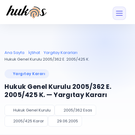
Özellikler
Fiyatlar
ENTEGRASYONLAR
YÖNETİM
UYAP
Dosya ve İçerikl
Ana Sayfa
İçtihat
Yargıtay Kararları
Blog
Entegrasyonu
Tüm dosyalar tek
ekranda
UYAP ile otomatik
Hukuk Genel Kurulu 2005/362 E. 2005/425 K.
senkron
Evrak ve Klasör
İçtihat
UYAP Evrak
Düzenleyin, hızlı erişi
Yargıtay Kararı
Entegrasyonu
İletişim
Kişiler ve İletişi
Evrakları tek tıkla aktarın
Hukuk Genel Kurulu 2005/362 E.
Müvekkil ve taraf reh
UETS Entegrasyonu
2005/425 K. — Yargıtay Kararı
Tebligatları anında
Vekalet Yöneti
Ücretsiz Başlayın
Giriş Yap
görün
Vekaletname ve yetk
takibi
Hukuk Genel Kurulu
2005/362 Esas
PLANLAMA & TAKİP
AKILLI & FİNANS
2005/425 Karar
29.06.2005
Otomasyon
Pano ve Takip
YENİ
Kuralları kurun, sist
Günlük işler tek bakışta