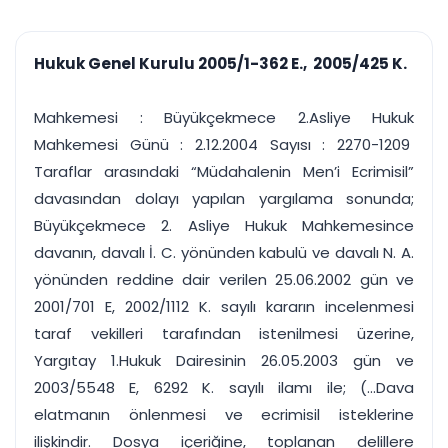
çalışsın
Ajanda ve
Finans ve Kasa
Etkinlikler
Hesap, kasa ve cari
Duruşma ve görev
takibi
Hukuk Genel Kurulu 2005/1-362 E., 2005/425 K.
takvimi
Raporlar ve Çıkt
Hatırlatma ve
Tek tıkla profesyonel
Bildirim
Mahkemesi : Büyükçekmece 2.Asliye Hukuk
rapor
Süreleri asla kaçırmayın
Mahkemesi Günü : 2.12.2004 Sayısı : 2270-1209
Taraflar arasındaki “Müdahalenin Men’i Ecrimisil”
Tek panelde uçtan uca yönetim
UYAP & UETS entegrasyonundan finansa, hepsi bir arada.
davasından dolayı yapılan yargılama sonunda;
Tüm özellikleri inceleyin
Ücretsiz Başlayın
Büyükçekmece 2. Asliye Hukuk Mahkemesince
davanın, davalı İ. C. yönünden kabulü ve davalı N. A.
yönünden reddine dair verilen 25.06.2002 gün ve
2001/701 E, 2002/1112 K. sayılı kararın incelenmesi
taraf vekilleri tarafından istenilmesi üzerine,
Yargıtay 1.Hukuk Dairesinin 26.05.2003 gün ve
2003/5548 E, 6292 K. sayılı ilamı ile; (...Dava
elatmanın önlenmesi ve ecrimisil isteklerine
ilişkindir. Dosya içeriğine, toplanan delillere