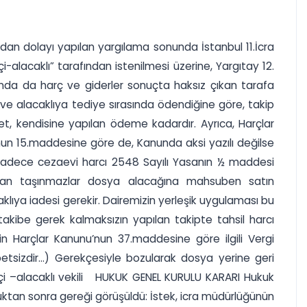
ndan dolayı yapılan yargılama sonunda İstanbul 11.İcra
alacaklı” tarafından istenilmesi üzerine, Yargıtay 12.
kunda da harç ve giderler sonuçta haksız çıkan tarafa
lup ve alacaklıya tediye sırasında ödendiğine göre, takip
et, kendisine yapılan ödeme kadardır. Ayrıca, Harçlar
K’nun 15.maddesine göre de, Kanunda aksi yazılı değilse
 Sadece cezaevi harcı 2548 Sayılı Yasanın ½ maddesi
ından taşınmazlar dosya alacağına mahsuben satın
klıya iadesi gerekir. Dairemizin yerleşik uygulaması bu
takibe gerek kalmaksızın yapılan takipte tahsil harcı
in Harçlar Kanunu’nun 37.maddesine göre ilgili Vergi
betsizdir...) Gerekçesiyle bozularak dosya yerine geri
çi –alacaklı vekili HUKUK GENEL KURULU KARARI Hukuk
uktan sonra gereği görüşüldü: İstek, icra müdürlüğünün