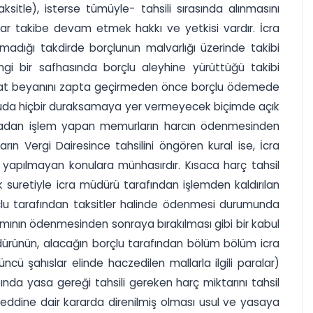
aksitle), isterse tümüyle- tahsili sırasında alınmasını
dar takibe devam etmek hakkı ve yetkisi vardır. İcra
madığı takdirde borçlunun malvarlığı üzerinde takibi
ngi bir safhasında borçlu aleyhine yürüttüğü takibi
agat beyanını zapta geçirmeden önce borçlu ödemede
onuda hiçbir duraksamaya yer vermeyecek biçimde açık
lmadan işlem yapan memurların harcın ödenmesinden
n Vergi Dairesince tahsilini öngören kural ise, İcra
yapılmayan konulara münhasırdır. Kısaca harç tahsil
k suretiyle icra müdürü tarafından işlemden kaldırılan
orçlu tarafından taksitler halinde ödenmesi durumunda
mamının ödenmesinden sonraya bırakılması gibi bir kabul
müdürünün, alacağın borçlu tarafından bölüm bölüm icra
cü şahıslar elinde haczedilen mallarla ilgili paralar)
nda yasa gereği tahsili gereken harç miktarını tahsil
reddine dair kararda direnilmiş olması usul ve yasaya