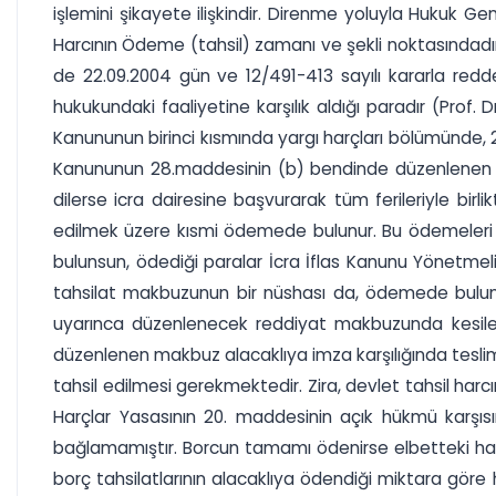
işlemini şikayete ilişkindir. Direnme yoluyla Hukuk 
Harcının Ödeme (tahsil) zamanı ve şekli noktasındadır.
de 22.09.2004 gün ve 12/491-413 sayılı kararla redded
hukukundaki faaliyetine karşılık aldığı paradır (Prof. 
Kanununun birinci kısmında yargı harçları bölümünde, 2
Kanununun 28.maddesinin (b) bendinde düzenlenen icr
dilerse icra dairesine başvurarak tüm ferileriyle 
edilmek üzere kısmi ödemede bulunur. Bu ödemeleri 
bulunsun, ödediği paralar İcra İflas Kanunu Yönetmel
tahsilat makbuzunun bir nüshası da, ödemede bulunan
uyarınca düzenlenecek reddiyat makbuzunda kesilecek
düzenlenen makbuz alacaklıya imza karşılığında tesli
tahsil edilmesi gerekmektedir. Zira, devlet tahsil harc
Harçlar Yasasının 20. maddesinin açık hükmü karşı
bağlamamıştır. Borcun tamamı ödenirse elbetteki harç
borç tahsilatlarının alacaklıya ödendiği miktara göre