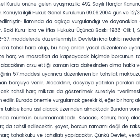
Genel Kurulu önüne gelen uyuşmazlık; 492 Sayılı Harçlar Kanu
 Konuyla ilgili Hukuk Genel Kurulunun 09.06.2004 gün ve 12/3
ilmiştir- ilamında da açıkça vurgulandığı ve dayanakları ayrı
Dr. Baki Kuru-İcra ve İflas Hukuku-Üçüncü Baskı-1988-Cilt 1, Sa
-37. maddelerde düzenlenmiştir. Devletin icra takibi nedeniyl
a tahsil harcı olup, bu harç anılan yasal düzenleme uyarın
birlikte harç ve masrafları da kapsayacak biçimde borcunu
alacaklının arzu ettiği zaman icra dairesinden alma hakkı 
iğinin 57.maddesi uyarınca düzenlenen bir tahsilat makbuzu i
 borçluya verilir. Alacaklının, dosyaya yatırılan paraları
 tahsil harç miktarı da gösterilmek suretiyle “verilmesi 
m edilir. Burada önemle vurgulamak gerekir ki, eğer bir harç
ını takibe konu asıl alacak üzerinden almaktadır Bundan sonra
sında mümkün bulunmamaktadır. Kısacası, Kanun; harç alac
 da tahsil edilecektir. Şayet, borcun tamamı değil de taks
 harç tahakkuku ve tahsilatı yapılacaktır. Çünkü Devlet, verd