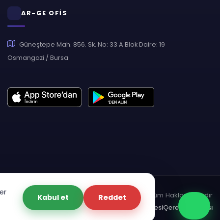
AR-GE OFİS
Güneştepe Mah. 856. Sk. No: 33 A Blok Daire: 19
Osmangazi / Bursa
er
pyright © 2007 - 2026 Hukas | Hukuk Asistan • Tüm Hakları Saklıdır
Kabul et
Reddet
dınlatma Metni
Gizlilik Politikası
Güvenlik Sözleşmesi
Çerez Politikası