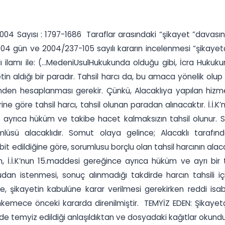
004 Sayısı : 1797-1686 Taraflar arasındaki “şikayet ”davası
4 gün ve 2004/237-105 sayılı kararın incelenmesi “şikayetçi-
 ilamı ile: (...MedeniUsulHukukunda olduğu gibi, İcra Huku
vletin aldığı bir paradır. Tahsil harcı da, bu amaca yönelik o
rinden hesaplanması gerekir. Çünkü, Alacaklıya yapılan hizm
ine göre tahsil harcı, tahsil olunan paradan alınacaktır. İ.İ.
e ayrıca hüküm ve takibe hacet kalmaksızın tahsil olunur.
mlüsü alacaklıdır. Somut olaya gelince; Alacaklı taraf
edildiğine göre, sorumlusu borçlu olan tahsil harcının alaca
n, İ.İ.K’nun 15.maddesi gereğince ayrıca hüküm ve ayrı bir 
an istenmesi, sonuç alınmadığı takdirde harcın tahsili iç
de, şikayetin kabulüne karar verilmesi gerekirken reddi isa
kemece önceki kararda direnilmiştir. TEMYİZ EDEN: Şikayet
de temyiz edildiği anlaşıldıktan ve dosyadaki kağıtlar okund