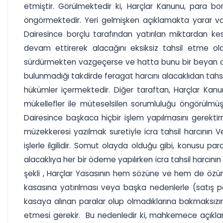
etmiştir. Görülmektedir ki, Harçlar Kanunu, para borçl
öngörmektedir. Yeri gelmişken açıklamakta yarar var
Dairesince borçlu tarafından yatırılan miktardan ke
devam ettirerek alacağını eksiksiz tahsil etme ola
sürdürmekten vazgeçerse ve hatta bunu bir beyan o
bulunmadığı takdirde feragat harcını alacaklıdan ta
hükümler içermektedir. Diğer taraftan, Harçlar K
mükellefler ile müteselsilen sorumluluğu öngörülmüş
Dairesince başkaca hiçbir işlem yapılmasını gerekt
müzekkeresi yazılmak suretiyle icra tahsil harcının V
işlerle ilgilidir. Somut olayda olduğu gibi, konusu 
alacaklıya her bir ödeme yapılırken icra tahsil harcın
şekli , Harçlar Yasasının hem sözüne ve hem de özüne 
kasasına yatırılması veya başka nedenlerle (satış par
kasaya alınan paralar olup olmadıklarına bakmaksızın
etmesi gerekir. Bu nedenledir ki, mahkemece açıklana