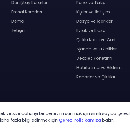
Danıştay Kararları
Pano ve Takip
Emsal Kararları
Kişiler ve İletişim
Demo
Dosya ve İçerikleri
İletişim
Evrak ve Klasör
Çoklu Kasa ve Cari
Ajanda ve Etkinlikler
Vekalet Yönetimi
Hatırlatma ve Bildirim
Raporlar ve Çıktılar
mek ve size daha iyi bir deneyim sunmak için sınırlı sayıda çerezl
Co
 daha fazla bilgi edinmek için
Çerez Politikamıza
bakın.
KVK Ay