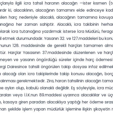
arıyla ilgili icra tahsil harcının alacağın —ister kısmen (t
dır ki, alacaklının, alacağının tamamını elde edinceye ka
silen harç nedeniyle alacaklı, alacağının tamamına kavuşa
nağına her zaman sahiptir. Alacaklı, icra takibinin herha
larak icra tutanağına yazdırmak isterse İcra Müdürü, fer
hsil etmek durumundadır. Yasanın 32. ve 127.maddeleri bu k
anununun 128. maddesinde de gerekli harçları tamamen a
tür. Harçlar Yasasının 37.maddesinde düzenlenen ve harçları
irmeyen ve yasanın öngördüğü süreler içinde harç ödemesi 
ergi Dairesince tahsili öngörülen takip dosyası infaz edilme
para alacağı olan icra takiplerinde takip konusu alacağın, b
ın alınması gerekmektedir. Zira, harcın tahsilinin alacağın ta
aykırı olup, kabulü olanaklı değildir. Eş söyleyişle, icra 
aları veya İ.İ.K.nun 89.maddesi uyarınca alacaklılar ve üçün
, kasaya giren paradan alacaklıya yaptığı her ödeme sırası
n şekilde işlem yapan müdürlük işlemine ilişkin şikayetin 