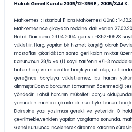
Hukuk Genel Kurulu 2005/12-356 E., 2005/344 K.
Mahkemesi : İstanbul 11.İcra Mahkemesi Günü : 14.12.2
Mahkemesince şikayetin reddine dair verilen 27.02.200
Hukuk Dairesinin 29.04.2004 gün ve 6352-10623 sayılı
yükletilir. Harç, yapılan bir hizmet karşılığı olarak De
masrafları çıkarıldıktan sonra geri kalan miktar üze
Kanunu’nun 28/b ve (1) sayılı tarifenin B/1-3 maddeler
bütün harç ve masraflar borçluya ait olup, neticed
gereğince borçluya yükletilemez, bu harcın yükü
alınmıştır.Dosya borcunun tamamının ödenmediği tesbit 
yöndedir. Tahsil harcının mükellefi borçlu olduğunda
yönünden muhtıra çıkarılmak suretiyle bunun borçlud
Dairesine yazı yazılması gerekli ve yeterlidir. O hal
çevrilmekle,yeniden yapılan yargılama sonunda, mah
Genel Kurulunca incelenerek direnme kararının süresin