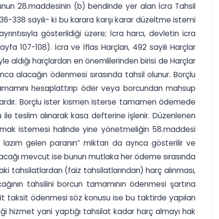
nunun 28.maddesinin (b) bendinde yer alan İcra Tahsil
36-338 sayılı- ki bu karara karşı karar düzeltme istemi
ntısıyla gösterildiği üzere; İcra harcı, devletin icra
yfa 107-108). İcra ve İflas Harçları, 492 sayılı Harçlar
e aldığı harçlardan en önemlilerinden birisi de Harçlar
ca alacağın ödenmesi sırasında tahsil olunur. Borçlu
n tamamını hesaplattırıp öder veya borcundan mahsup
vardır. Borçlu ister kısmen isterse tamamen ödemede
le teslim alınarak kasa defterine işlenir. Düzenlenen
 almak istemesi halinde yine yönetmeliğin 58.maddesi
lazım gelen paranın” miktarı da ayrıca gösterilir ve
 alacağı mevcut ise bunun mutlaka her ödeme sırasında
ki tahsilatlardan (faiz tahsilatlarından) harç alınması,
ağının tahsilini borcun tamamının ödenmesi şartına
it taksit ödenmesi söz konusu ise bu taktirde yapılan
iği hizmet yani yaptığı tahsilat kadar harç almayı hak