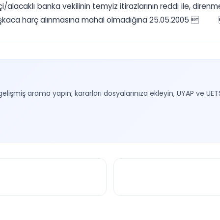
/alacaklı banka vekilinin temyiz itirazlarının reddi ile, dir
başkaca harç alınmasına mahal olmadığına 25.05.2005  gün
gelişmiş arama yapın; kararları dosyalarınıza ekleyin, UYAP ve UET