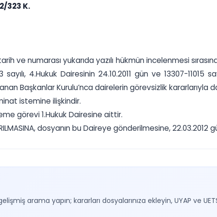
2/323 K.
arih ve numarası yukarıda yazılı hükmün incelenmesi sırasında
3 sayılı, 4.Hukuk Dairesinin 24.10.2011 gün ve 13307-11015 
lanan Başkanlar Kurulu’nca dairelerin görevsizlik kararlarıyla
at istemine ilişkindir.
eme görevi 1.Hukuk Dairesine aittir.
DIRILMASINA, dosyanın bu Daireye gönderilmesine, 22.03.2012 gün
gelişmiş arama yapın; kararları dosyalarınıza ekleyin, UYAP ve UET