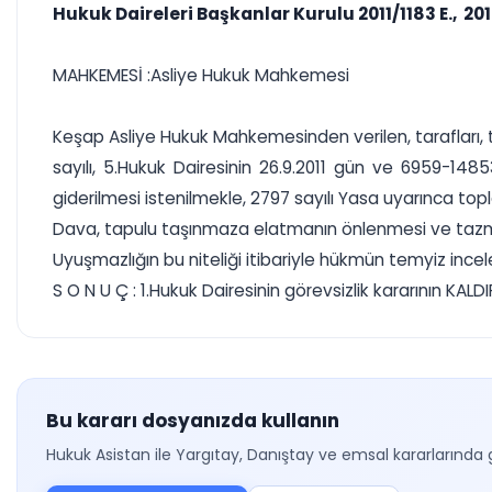
Hukuk Daireleri Başkanlar Kurulu 2011/1183 E., 201
MAHKEMESİ :Asliye Hukuk Mahkemesi
Keşap Asliye Hukuk Mahkemesinden verilen, tarafları, t
sayılı, 5.Hukuk Dairesinin 26.9.2011 gün ve 6959-1485
giderilmesi istenilmekle, 2797 sayılı Yasa uyarınca top
Dava, tapulu taşınmaza elatmanın önlenmesi ve tazmin
Uyuşmazlığın bu niteliği itibariyle hükmün temyiz incel
S O N U Ç : 1.Hukuk Dairesinin görevsizlik kararının KAL
Bu kararı dosyanızda kullanın
Hukuk Asistan ile Yargıtay, Danıştay ve emsal kararlarında 