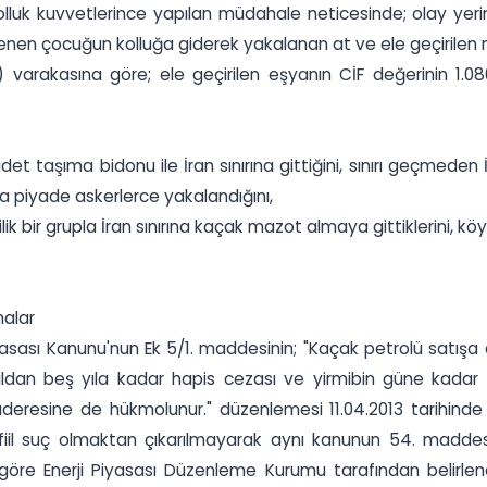
e kolluk kuvvetlerince yapılan müdahale neticesinde; olay ye
klenen çocuğun kolluğa giderek yakalanan at ve ele geçirilen m
) varakasına göre; ele geçirilen eşyanın CİF değerinin 1.08
taşıma bidonu ile İran sınırına gittiğini, sınırı geçmeden İran
da piyade askerlerce yakalandığını,
k bir grupla İran sınırına kaçak mazot almaya gittiklerini, kö
malar
yasası Kanunu'nun Ek 5/1. maddesinin; "Kaçak petrolü satışa ar
ıldan beş yıla kadar hapis cezası ve yirmibin güne kadar a
saderesine de hükmolunur." düzenlemesi 11.04.2013 tarihind
iil suç olmaktan çıkarılmayarak aynı kanunun 54. maddesi
göre Enerji Piyasası Düzenleme Kurumu tarafından belirlen