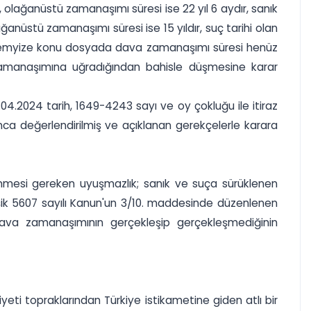
l, olağanüstü zamanaşımı süresi ise 22 yıl 6 aydır, sanık
ğanüstü zamanaşımı süresi ise 15 yıldır, suç tarihi olan
a temyize konu dosyada dava zamanaşımı süresi henüz
zamanaşımına uğradığından bahisle düşmesine karar
.2024 tarih, 1649-4243 sayı ve oy çokluğu ile itiraz
nca değerlendirilmiş ve açıklanan gerekçelerle karara
nmesi gereken uyuşmazlık; sanık ve suça sürüklenen
ik 5607 sayılı Kanun'un 3/10. maddesinde düzenlenen
dava zamanaşımının gerçekleşip gerçekleşmediğinin
eti topraklarından Türkiye istikametine giden atlı bir