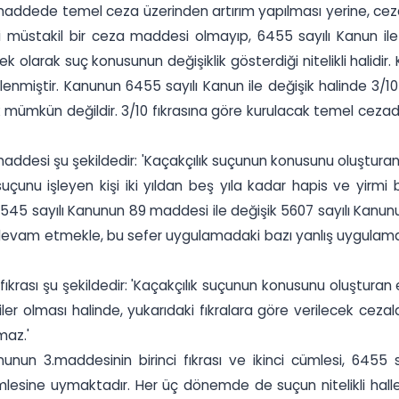
maddede temel ceza üzerinden artırım yapılması yerine, cezanın
 müstakil bir ceza maddesi olmayıp, 6455 sayılı Kanun ile 
ne ek olarak suç konusunun değişiklik gösterdiği nitelikli halid
enmiştir. Kanunun 6455 sayılı Kanun ile değişik halinde 3/10
ak mümkün değildir. 3/10 fıkrasına göre kurulacak temel cezada
maddesi şu şekildedir: 'Kaçakçılık suçunun konusunu oluşturan e
suçunu işleyen kişi iki yıldan beş yıla kadar hapis ve yirmi b
6545 sayılı Kanunun 89 maddesi ile değişik 5607 sayılı Kanu
ığı devam etmekle, bu sefer uygulamadaki bazı yanlış uygulam
 fıkrası şu şekildedir: 'Kaçakçılık suçunun konusunu oluşturan
iler olması halinde, yukarıdaki fıkralara göre verilecek cezalar
maz.'
Kanunun 3.maddesinin birinci fıkrası ve ikinci cümlesi, 6455
i cümlesine uymaktadır. Her üç dönemde de suçun nitelikli ha