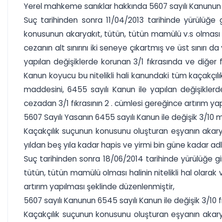
Yerel mahkeme sanıklar hakkında 5607 sayılı Kanunun 3
Suç tarihinden sonra 11/04/2013 tarihinde yürülüğe
konusunun akaryakıt, tütün, tütün mamülü v.s olması h
cezanın alt sınırını iki seneye çıkartmış ve üst sınırı
yapılan değişiklerde korunan 3/1 fıkrasında ve diğer fıkr
Kanun koyucu bu nitelikli hali kanundaki tüm kaçakçılı
maddesini, 6455 sayılı Kanun ile yapılan değişiklerd
cezadan 3/1 fıkrasının 2 . cümlesi gereğince artırım y
5607 Sayılı Yasanın 6455 sayılı Kanun ile değişik 3/10 
Kaçakçılık suçunun konusunu oluşturan eşyanın akaryakıt
yıldan beş yıla kadar hapis ve yirmi bin güne kadar adlî 
Suç tarihinden sonra 18/06/2014 tarihinde yürülüğe g
tütün, tütün mamülü olması halinin nitelikli hal olar
artırım yapılması şeklinde düzenlenmiştir,
5607 sayılı Kanunun 6545 sayılı Kanun ile değişik 3/10 fı
Kaçakçılık suçunun konusunu oluşturan eşyanın akaryakı