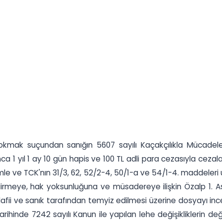
sokmak suçundan sanığın 5607 sayılı Kaçakçılıkla Mücadel
ca 1 yıl 1 ay 10 gün hapis ve 100 TL adli para cezasıyla ce
mle ve TCK'nın 31/3, 62, 52/2-4, 50/1-a ve 54/1-4. maddeleri
endirmeye, hak yoksunluğuna ve müsadereye ilişkin Özalp 1. A
fii ve sanık tarafından temyiz edilmesi üzerine dosyayı inc
arihinde 7242 sayılı Kanun ile yapılan lehe değişikliklerin de