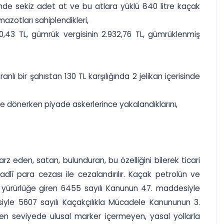
rinde sekiz adet at ve bu atlara yüklü 840 litre kaçak
azotları sahiplendikleri,
0,43 TL, gümrük vergisinin 2.932,76 TL, gümrüklenmiş
lı bir şahıstan 130 TL karşılığında 2 jelikan içerisinde
ye dönerken piyade askerlerince yakalandıklarını,
z eden, satan, bulunduran, bu özelliğini bilerek ticari
dlî para cezası ile cezalandırılır. Kaçak petrolün ve
e yürürlüğe giren 6455 sayılı Kanunun 47. maddesiyle
yle 5607 sayılı Kaçakçılıkla Mücadele Kanununun 3.
en seviyede ulusal marker içermeyen, yasal yollarla