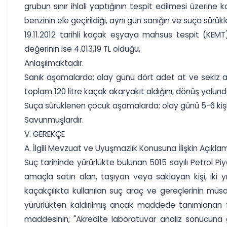
grubun sınır ihlali yaptığının tespit edilmesi üzerin
benzinin ele geçirildiği, aynı gün sanığın ve suça sürü
19.11.2012 tarihli kaçak eşyaya mahsus tespit (KEMT
değerinin ise 4.013,19 TL olduğu,
Anlaşılmaktadır.
Sanık aşamalarda; olay günü dört adet at ve sekiz adet 
toplam 120 litre kaçak akaryakıt aldığını, dönüş yolun
Suça sürüklenen çocuk aşamalarda; olay günü 5-6 kişili
Savunmuşlardır.
V. GEREKÇE
A. İlgili Mevzuat ve Uyuşmazlık Konusuna İlişkin Açıkla
Suç tarihinde yürürlükte bulunan 5015 sayılı Petrol Pi
amaçla satın alan, taşıyan veya saklayan kişi, iki y
kaçakçılıkta kullanılan suç araç ve gereçlerinin mü
yürürlükten kaldırılmış ancak maddede tanımlanan f
maddesinin; "Akredite laboratuvar analiz sonucuna 