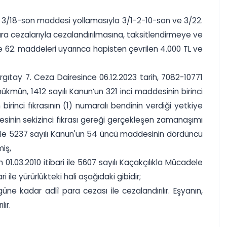
n 3/18-son maddesi yollamasıyla 3/1-2-10-son ve 3/22.
ra cezalarıyla cezalandırılmasına, taksitlendirmeye ve
 62. maddeleri uyarınca hapisten çevrilen 4.000 TL ve
gıtay 7. Ceza Dairesince 06.12.2023 tarih, 7082-10771
hükmün, 1412 sayılı Kanun’un 321 inci maddesinin birinci
inci fıkrasının (1) numaralı bendinin verdiği yetkiye
inin sekizinci fıkrası gereği gerçekleşen zamanaşımı
iyle 5237 sayılı Kanun'un 54 üncü maddesinin dördüncü
miş,
n 01.03.2010 itibari ile 5607 sayılı Kaçakçılıkla Mücadele
ile yürürlükteki hali aşağıdaki gibidir;
üne kadar adlî para cezası ile cezalandırılır. Eşyanın,
lır.