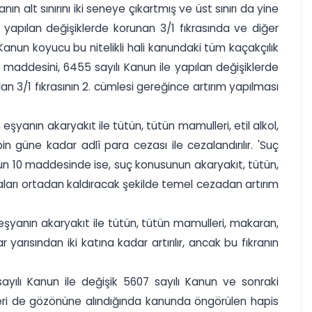
 alt sınırını iki seneye çıkartmış ve üst sınırı da yine
yapılan değişiklerde korunan 3/1 fıkrasında ve diğer
ir. Kanun koyucu bu nitelikli hali kanundaki tüm kaçakçılık
 maddesini, 6455 sayılı Kanun ile yapılan değişiklerde
n 3/1 fıkrasının 2. cümlesi gereğince artırım yapılması
şyanın akaryakıt ile tütün, tütün mamulleri, etil alkol,
in güne kadar adlî para cezası ile cezalandırılır. 'Suç
nun 10 maddesinde ise, suç konusunun akaryakıt, tütün,
aları ortadan kaldıracak şekilde temel cezadan artırım
 eşyanın akaryakıt ile tütün, tütün mamulleri, makaran,
 yarısından iki katına kadar artırılır, ancak bu fıkranın
 sayılı Kanun ile değişik 5607 sayılı Kanun ve sonraki
lleri de gözönüne alındığında kanunda öngörülen hapis