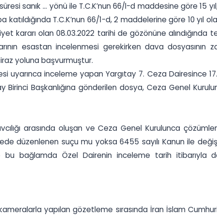
üresi sanık ... yönü ile T.C.K’nun 66/l-d maddesine göre 15 yı
ba katıldığında T.C.K’nun 66/1-d, 2 maddelerine göre 10 yıl ola
iyet kararı olan 08.03.2022 tarihi de gözönüne alındığınd
arının esastan incelenmesi gerekirken dava dosyasının 
itiraz yoluna başvurmuştur.
 uyarınca inceleme yapan Yargıtay 7. Ceza Dairesince 17.04
y Birinci Başkanlığına gönderilen dosya, Ceza Genel Kurulu
avcılığı arasında oluşan ve Ceza Genel Kurulunca çözümle
mlede düzenlenen suçu mu yoksa 6455 sayılı Kanun ile değiş
up bu bağlamda Özel Dairenin inceleme tarih itibarıyla 
 kameralarla yapılan gözetleme sırasında İran İslam Cumhuriy