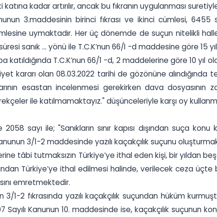
ki katına kadar artırılır, ancak bu fıkranın uygulanması sureti
Kanunun 3.maddesinin birinci fıkrası ve ikinci cümlesi, 6455
i cümlesine uymaktadır. Her üç dönemde de suçun nitelikli h
üresi sanık ... yönü ile T.C.K’nun 66/l -d maddesine göre 15 yı
ba katıldığında T.C.K’nun 66/1 -d, 2 maddelerine göre 10 yıl ol
iyet kararı olan 08.03.2022 tarihi de gözönüne alındığınd
arının esastan incelenmesi gerekirken dava dosyasının 
ekçeler ile katılmamaktayız." düşünceleriyle karşı oy kullanmı
 2058 sayı ile; "Sanıkların sınır kapısı dışından suça kon
 Kanunun 3/1-2 maddesinde yazılı kaçakçılık suçunu oluşturmaktad
mlerine tâbi tutmaksızın Türkiye’ye ithal eden kişi, bir yıldan
ışından Türkiye’ye ithal edilmesi halinde, verilecek ceza üçte b
asını emretmektedir.
3/1-2 fıkrasında yazılı kaçakçılık suçundan hüküm kurmuştu
07 Sayılı Kanunun 10. maddesinde ise, kaçakçılık suçunun kon