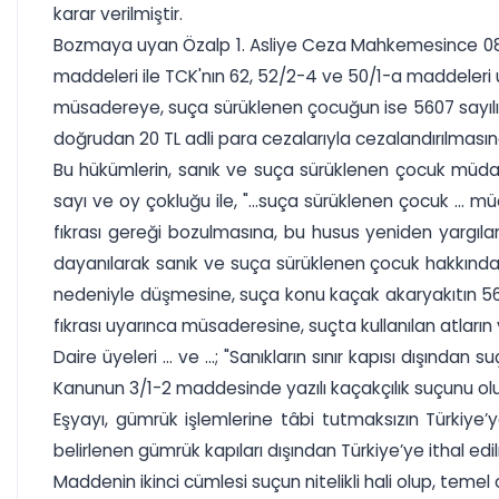
karar verilmiştir.
Bozmaya uyan Özalp 1. Asliye Ceza Mahkemesince 08.03
maddeleri ile TCK'nın 62, 52/2-4 ve 50/1-a maddeleri 
müsadereye, suça sürüklenen çocuğun ise 5607 sayılı 
doğrudan 20 TL adli para cezalarıyla cezalandırılması
Bu hükümlerin, sanık ve suça sürüklenen çocuk müdafi
sayı ve oy çokluğu ile, "...suça sürüklenen çocuk ... m
fıkrası gereği bozulmasına, bu husus yeniden yargıla
dayanılarak sanık ve suça sürüklenen çocuk hakkında
nedeniyle düşmesine, suça konu kaçak akaryakıtın 560
fıkrası uyarınca müsaderesine, suçta kullanılan atların v
Daire üyeleri ... ve ...; "Sanıkların sınır kapısı dışınd
Kanunun 3/1-2 maddesinde yazılı kaçakçılık suçunu oluştur
Eşyayı, gümrük işlemlerine tâbi tutmaksızın Türkiye’ye
belirlenen gümrük kapıları dışından Türkiye’ye ithal edil
Maddenin ikinci cümlesi suçun nitelikli hali olup, tem