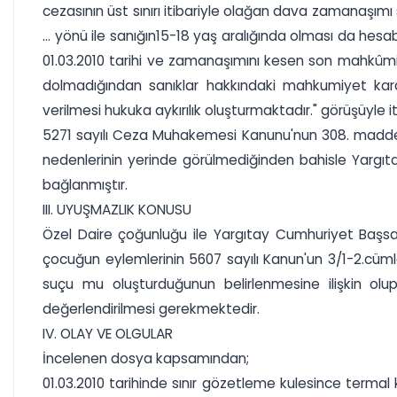
cezasının üst sınırı itibariyle olağan dava zamanaşımı s
... yönü ile sanığın15-18 yaş aralığında olması da hesa
01.03.2010 tarihi ve zamanaşımını kesen son mahkûm
dolmadığından sanıklar hakkındaki mahkumiyet kar
verilmesi hukuka aykırılık oluşturmaktadır." görüşüyle 
5271 sayılı Ceza Muhakemesi Kanunu'nun 308. maddesi
nedenlerinin yerinde görülmediğinden bahisle Yargıta
bağlanmıştır.
III. UYUŞMAZLIK KONUSU
Özel Daire çoğunluğu ile Yargıtay Cumhuriyet Başs
çocuğun eylemlerinin 5607 sayılı Kanun'un 3/1-2.cü
suçu mu oluşturduğunun belirlenmesine ilişkin ol
değerlendirilmesi gerekmektedir.
IV. OLAY VE OLGULAR
İncelenen dosya kapsamından;
01.03.2010 tarihinde sınır gözetleme kulesince termal