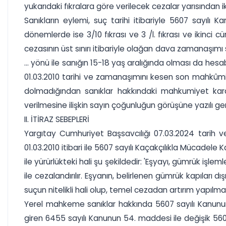
yukarıdaki fıkralara göre verilecek cezalar yarısından i
Sanıkların eylemi, suç tarihi itibariyle 5607 sayılı 
dönemlerde ise 3/10 fıkrası ve 3 /l. fıkrası ve ikinc
cezasının üst sınırı itibariyle olağan dava zamanaşımı s
... yönü ile sanığın 15-18 yaş aralığında olması da hesa
01.03.2010 tarihi ve zamanaşımını kesen son mahkûm
dolmadığından sanıklar hakkındaki mahkumiyet kar
verilmesine ilişkin sayın çoğunluğun görüşüne yazılı ger
II. İTİRAZ SEBEPLERİ
Yargıtay Cumhuriyet Başsavcılığı 07.03.2024 tarih ve
01.03.2010 itibari ile 5607 sayılı Kaçakçılıkla Mücadele
ile yürürlükteki hali şu şekildedir: 'Eşyayı, gümrük işle
ile cezalandırılır. Eşyanın, belirlenen gümrük kapıları d
suçun nitelikli hali olup, temel cezadan artırım yapılm
Yerel mahkeme sanıklar hakkında 5607 sayılı Kanunun 
giren 6455 sayılı Kanunun 54. maddesi ile değişik 56