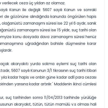
yle verilecek ceza üç yıldan az olamaz.
 sayılı Kanun ile değişik 5607 sayılı Kanun ve sonraki
alleri de gözönüne alındığında kanunda öngörülen hapis
l, olağanüstü zamanaşımı süresi ise 22 yıl 6 aydır, sanık
ağanüstü zamanaşımı süresi ise 15 yıldır, suç tarihi olan
a temyize konu dosyada dava zamanaşımı süresi henüz
zamanaşımına uğradığından bahisle düşmesine karar
şlardır.
u kaçak akaryakıtı yurda sokma eylemi suç tarihi olan
ır, 5607 sayılı Kanunun 3/1 fıkrasının suç tarihi itibari
 beş yıla kadar hapis ve onbin güne kadar adlî para cezası
irinden yarısına kadar artırılır.' Maddenin ikinci cümlesi
r, suç tarihinden sonra 11/04/2013 tarihinde yürülüğe
usunun akaryakıt, tütün, tütün mamülü v.s olması hali