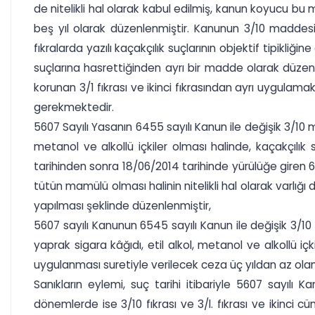
de nitelikli hal olarak kabul edilmiş, kanun koyucu bu 
beş yıl olarak düzenlenmiştir. Kanunun 3/10 maddesi
fıkralarda yazılı kaçakçılık suçlarının objektif tipikliği
suçlarına hasrettiğinden ayrı bir madde olarak düzenl
korunan 3/1 fıkrası ve ikinci fıkrasından ayrı uygulam
gerekmektedir.
5607 Sayılı Yasanın 6455 sayılı Kanun ile değişik 3/10 
metanol ve alkollü içkiler olması halinde, kaçakçılık 
tarihinden sonra 18/06/2014 tarihinde yürülüğe giren 
tütün mamülü olması halinin nitelikli hal olarak varl
yapılması şeklinde düzenlenmiştir,
5607 sayılı Kanunun 6545 sayılı Kanun ile değişik 3/10
yaprak sigara kâğıdı, etil alkol, metanol ve alkollü içk
uygulanması suretiyle verilecek ceza üç yıldan az ola
Sanıkların eylemi, suç tarihi itibariyle 5607 sayılı 
dönemlerde ise 3/10 fıkrası ve 3/l. fıkrası ve ikinc