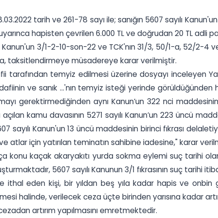
.2022 tarih ve 261-78 sayı ile; sanığın 5607 sayılı Kanun'u
uyarınca hapisten çevrilen 6.000 TL ve doğrudan 20 TL adli pa
Kanun'un 3/1-2-10-son-22 ve TCK'nın 31/3, 50/1-a, 52/2-4 ve
na, taksitlendirmeye müsadereye karar verilmiştir.
i tarafından temyiz edilmesi üzerine dosyayı inceleyen Yar
üdafiinin ve sanık ...'nın temyiz isteği yerinde görüldüğünden 
mayı gerektirmediğinden aynı Kanun’un 322 nci maddesinin bir
 açılan kamu davasının 5271 sayılı Kanun’un 223 üncü maddes
7 sayılı Kanun'un 13 üncü maddesinin birinci fıkrası delalet
e atlar için yatırılan teminatın sahibine iadesine," karar veril
an suça konu kaçak akaryakıtı yurda sokma eylemi suç tarihi ola
maktadır, 5607 sayılı Kanunun 3/1 fıkrasının suç tarihi itibari 
 ithal eden kişi, bir yıldan beş yıla kadar hapis ve onbin g
mesi halinde, verilecek ceza üçte birinden yarısına kadar artırı
el cezadan artırım yapılmasını emretmektedir.