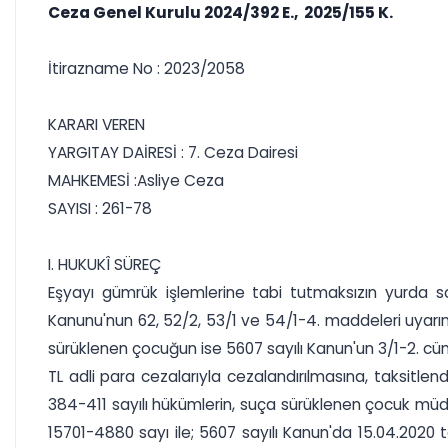
Ceza Genel Kurulu 2024/392 E., 2025/155 K.
İtirazname No : 2023/2058
KARARI VEREN
YARGITAY DAİRESİ : 7. Ceza Dairesi
MAHKEMESİ :Asliye Ceza
SAYISI : 261-78
I. HUKUKÎ SÜREÇ
Eşyayı gümrük işlemlerine tabi tutmaksızın yurda 
Kanunu'nun 62, 52/2, 53/1 ve 54/1-4. maddeleri uyarın
sürüklenen çocuğun ise 5607 sayılı Kanun'un 3/1-2. cü
TL adli para cezalarıyla cezalandırılmasına, taksitl
384-411 sayılı hükümlerin, suça sürüklenen çocuk müda
15701-4880 sayı ile; 5607 sayılı Kanun'da 15.04.2020 t