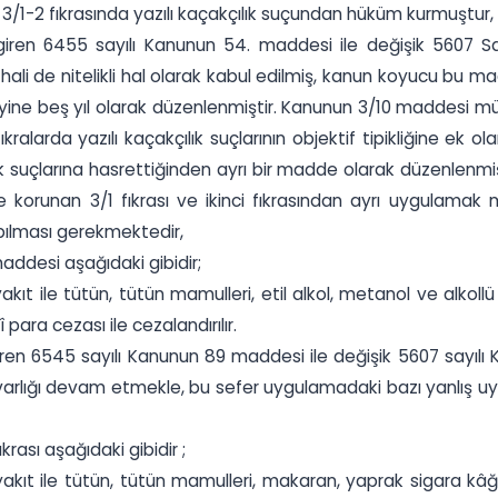
/1-2 fıkrasında yazılı kaçakçılık suçundan hüküm kurmuştur,
 giren 6455 sayılı Kanunun 54. maddesi ile değişik 5607 Sa
ali de nitelikli hal olarak kabul edilmiş, kanun koyucu bu 
 da yine beş yıl olarak düzenlenmiştir. Kanunun 3/10 maddesi 
alarda yazılı kaçakçılık suçlarının objektif tipikliğine ek ola
k suçlarına hasrettiğinden ayrı bir madde olarak düzenlenmiş
e korunan 3/1 fıkrası ve ikinci fıkrasından ayrı uygulamak
apılması gerekmektedir,
maddesi aşağıdaki gibidir;
 ile tütün, tütün mamulleri, etil alkol, metanol ve alkollü iç
para cezası ile cezalandırılır.
iren 6545 sayılı Kanunun 89 maddesi ile değişik 5607 sayıl
ak varlığı devam etmekle, bu sefer uygulamadaki bazı yanlış
krası aşağıdaki gibidir ;
t ile tütün, tütün mamulleri, makaran, yaprak sigara kâğıdı,