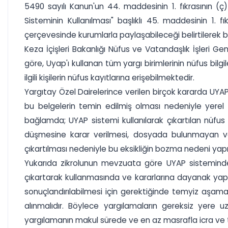
5490 sayılı Kanun'un 44. maddesinin 1. fıkrasının (
Sisteminin Kullanılması" başlıklı 45. maddesinin 1. f
çerçevesinde kurumlarla paylaşabileceği belirtilerek bu 
Keza İçişleri Bakanlığı Nüfus ve Vatandaşlık İşleri Ge
göre, Uyap'ı kullanan tüm yargı birimlerinin nüfus bil
ilgili kişilerin nüfus kayıtlarına erişebilmektedir.
Yargıtay Özel Dairelerince verilen birçok kararda UYA
bu belgelerin temin edilmiş olması nedeniyle yere
bağlamda; UYAP sistemi kullanılarak çıkartılan nüfu
düşmesine karar verilmesi, dosyada bulunmayan ve s
çıkartılması nedeniyle bu eksikliğin bozma nedeni yap
Yukarıda zikrolunun mevzuata göre UYAP sisteminden d
çıkartarak kullanmasında ve kararlarına dayanak yapm
sonuçlandırılabilmesi için gerektiğinde temyiz aşamas
alınmalıdır. Böylece yargılamaların gereksiz yere 
yargılamanın makul sürede ve en az masrafla icra ve