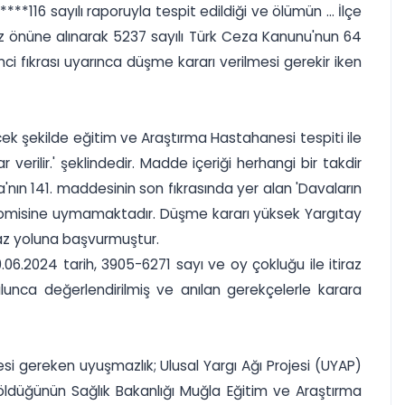
**116 sayılı raporuyla tespit edildiği ve ölümün ... İlçe
göz önüne alınarak 5237 sayılı Türk Ceza Kanunu'nun 64
i fıkrası uyarınca düşme kararı verilmesi gerekir iken
cek şekilde eğitim ve Araştırma Hastahanesi tespiti ile
rilir.' şeklindedir. Madde içeriği herhangi bir takdir
ın 141. maddesinin son fıkrasında yer alan 'Davaların
konomisine uymamaktadır. Düşme kararı yüksek Yargıtay
iraz yoluna başvurmuştur.
.2024 tarih, 3905-6271 sayı ve oy çokluğu ile itiraz
lunca değerlendirilmiş ve anılan gerekçelerle karara
 gereken uyuşmazlık; Ulusal Yargı Ağı Projesi (UYAP)
ldüğünün Sağlık Bakanlığı Muğla Eğitim ve Araştırma