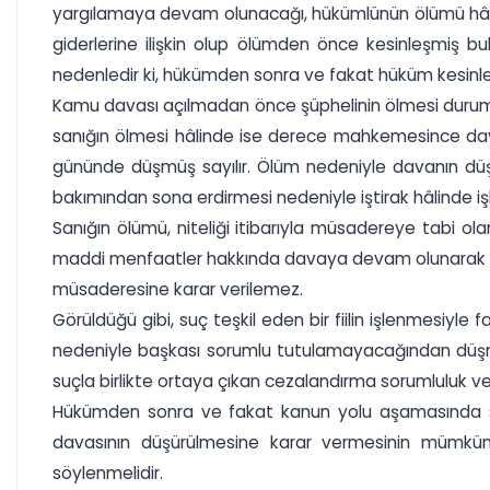
yargılamaya devam olunacağı, hükümlünün ölümü hâli
giderlerine ilişkin olup ölümden önce kesinleşmiş bu
nedenledir ki, hükümden sonra ve fakat hüküm kesinl
Kamu davası açılmadan önce şüphelinin ölmesi duru
sanığın ölmesi hâlinde ise derece mahkemesince dav
gününde düşmüş sayılır. Ölüm nedeniyle davanın düşürü
bakımından sona erdirmesi nedeniyle iştirak hâlinde i
Sanığın ölümü, niteliği itibarıyla müsadereye tabi ol
maddi menfaatler hakkında davaya devam olunarak müs
müsaderesine karar verilemez.
Görüldüğü gibi, suç teşkil eden bir fiilin işlenmesiyle f
nedeniyle başkası sorumlu tutulamayacağından düşme
suçla birlikte ortaya çıkan cezalandırma sorumluluk ve 
Hükümden sonra ve fakat kanun yolu aşamasında sa
davasının düşürülmesine karar vermesinin mümkün 
söylenmelidir.