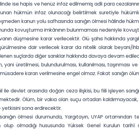
nde ise hapis ve henüz infaz edilmemiş adli para cezaları
lunan hükmün infaz olunacağı belirtilmek suretiyle hükümlü
eşmeden kanun yolu safhasında sanığın ölmesi hâlinde hükmü
munda kovuşturma imkânının bulunmaması nedeniyle kovuştu
anın düşmesine karar verilecektir. Ölü şahıs hakkında yarg
lmesine dair verilecek karar da nitelik olarak beyani/ihbari
şlenen suçlarda diğer sanıklar hakkında davaya devam edilec
an, yani üretilmesi, bulundurulması, kullanılması, taşınmas
adere kararı verilmesine engel olmaz. Fakat sanığın ölümü
ail ile devlet arasında doğan ceza ilişkisi, bu fiili işleyen sa
ktedir. Ölüm, bir vakıa olan suçu ortadan kaldırmayacak, s
yetkisini sona erdirecektir.
nığın ölmesi durumunda, Yargıtayın, UYAP ortamından t
olup olmadığı hususunda Yüksek Genel Kurulun tarihî s