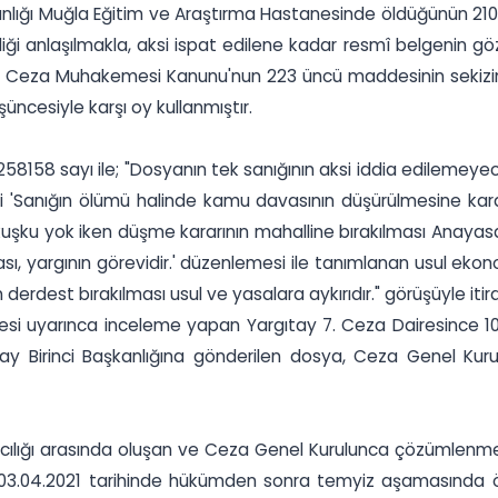
kanlığı Muğla Eğitim ve Araştırma Hastanesinde öldüğünün 210**
diği anlaşılmakla, aksi ispat edilene kadar resmî belgenin 
ılı Ceza Muhakemesi Kanunu'nun 223 üncü maddesinin sekizinc
ncesiyle karşı oy kullanmıştır.
58158 sayı ile; "Dosyanın tek sanığının aksi iddia edilemeye
'Sanığın ölümü halinde kamu davasının düşürülmesine karar ve
şku yok iken düşme kararının mahalline bırakılması Anayasa'n
sı, yargının görevidir.' düzenlemesi ile tanımlanan usul e
 derdest bırakılması usul ve yasalara aykırıdır." görüşüyle it
 uyarınca inceleme yapan Yargıtay 7. Ceza Dairesince 10.06
ay Birinci Başkanlığına gönderilen dosya, Ceza Genel Kuru
cılığı arasında oluşan ve Ceza Genel Kurulunca çözümlenmesi
 03.04.2021 tarihinde hükümden sonra temyiz aşamasında ö