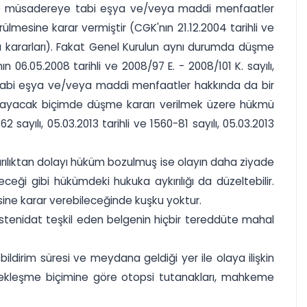
kle müsadereye tabi eşya ve/veya maddi menfaatler
mesine karar vermiştir (CGK'nın 21.12.2004 tarihli ve
sayılı kararları). Fakat Genel Kurulun aynı durumda düşme
6.05.2008 tarihli ve 2008/97 E. - 2008/101 K. sayılı,
eye tabi eşya ve/veya maddi menfaatler hakkında da bir
apsayacak biçimde düşme kararı verilmek üzere hükmü
 sayılı, 05.03.2013 tarihli ve 1560-81 sayılı, 05.03.2013
ılıktan dolayı hüküm bozulmuş ise olayın daha ziyade
 gibi hükümdeki hukuka aykırılığı da düzeltebilir.
e karar verebileceğinde kuşku yoktur.
 müstenidat teşkil eden belgenin hiçbir tereddüte mahal
ildirim süresi ve meydana geldiği yer ile olaya ilişkin
gerçekleşme biçimine göre otopsi tutanakları, mahkeme