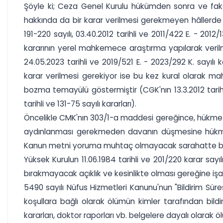
Şöyle ki; Ceza Genel Kurulu hükümden sonra ve fa
hakkında da bir karar verilmesi gerekmeyen hâllerde 
191-220 sayılı, 03.40.2012 tarihli ve 2011/422 E. - 2012
kararının yerel mahkemece araştırma yapılarak verilm
24.05.2023 tarihli ve 2019/521 E. - 2023/292 K. sayıl
karar verilmesi gerekiyor ise bu kez kural olarak 
bozma temayülü göstermiştir (CGK'nın 13.3.2012 tarihli v
tarihli ve 131-75 sayılı kararları).
Öncelikle CMK'nın 303/1-a maddesi gereğince, hükme 
aydınlanması gerekmeden davanın düşmesine hükmolun
Kanun metni yoruma muhtaç olmayacak sarahatte bulu
Yüksek Kurulun 11.06.1984 tarihli ve 201/220 karar say
bırakmayacak açıklık ve kesinlikte olması gereğine iş
5490 sayılı Nüfus Hizmetleri Kanunu'nun "Bildirim Süre
koşullara bağlı olarak ölümün kimler tarafından bild
kararları, doktor raporları vb. belgelere dayalı olarak 