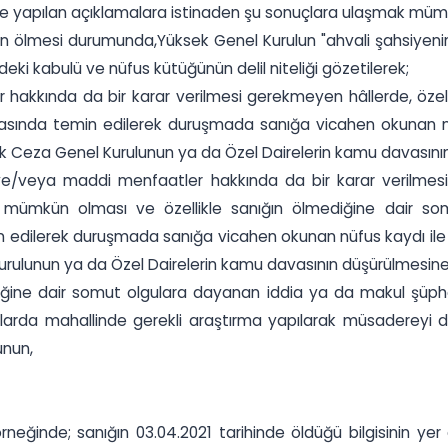
ve yapılan açıklamalara istinaden şu sonuçlara ulaşmak müm
lmesi durumunda,Yüksek Genel Kurulun "ahvali şahsiyenin t
ndeki kabulü ve nüfus kütüğünün delil niteliği gözetilerek;
akkında da bir karar verilmesi gerekmeyen hâllerde, özell
nda temin edilerek duruşmada sanığa vicahen okunan nüfus
 Ceza Genel Kurulunun ya da Özel Dairelerin kamu davasının 
ve/veya maddi menfaatler hakkında da bir karar verilmesi
ümkün olması ve özellikle sanığın ölmediğine dair so
edilerek duruşmada sanığa vicahen okunan nüfus kaydı ile a
ulunun ya da Özel Dairelerin kamu davasının düşürülmesine 
ğine dair somut olgulara dayanan iddia ya da makul şüp
mlarda mahallinde gerekli araştırma yapılarak müsadereyi
unun,
örneğinde; sanığın 03.04.2021 tarihinde öldüğü bilgisinin ye