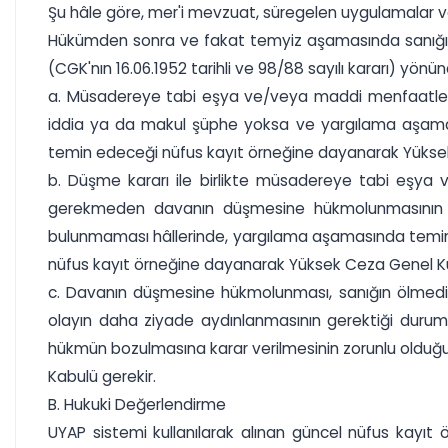
Şu hâle göre, mer'i mevzuat, süregelen uygulamalar 
Hükümden sonra ve fakat temyiz aşamasında sanığın ö
(CGK'nın 16.06.1952 tarihli ve 98/88 sayılı kararı) yönü
a. Müsadereye tabi eşya ve/veya maddi menfaatler h
iddia ya da makul şüphe yoksa ve yargılama aşaması
temin edeceği nüfus kayıt örneğine dayanarak Yüksek
b. Düşme kararı ile birlikte müsadereye tabi eşya 
gerekmeden davanın düşmesine hükmolunmasının m
bulunmaması hâllerinde, yargılama aşamasında temin 
nüfus kayıt örneğine dayanarak Yüksek Ceza Genel Kur
c. Davanın düşmesine hükmolunması, sanığın ölmedi
olayın daha ziyade aydınlanmasının gerektiği duru
hükmün bozulmasına karar verilmesinin zorunlu olduğ
Kabulü gerekir.
B. Hukuki Değerlendirme
UYAP sistemi kullanılarak alınan güncel nüfus kayıt 