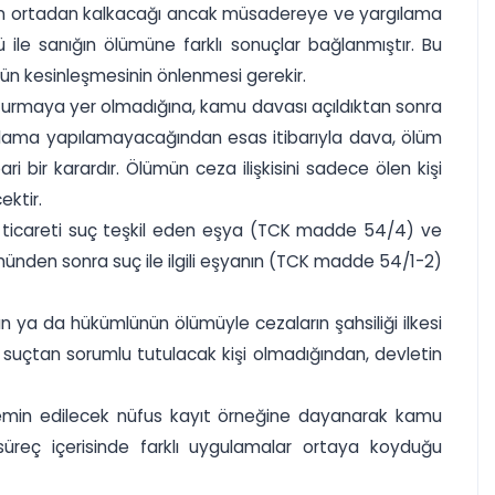
nın ortadan kalkacağı ancak müsadereye ve yargılama
 ile sanığın ölümüne farklı sonuçlar bağlanmıştır. Bu
n kesinleşmesinin önlenmesi gerekir.
rmaya yer olmadığına, kamu davası açıldıktan sonra
ılama yapılamayacağından esas itibarıyla dava, ölüm
 bir karardır. Ölümün ceza ilişkisini sadece ölen kişi
ektir.
ı ve ticareti suç teşkil eden eşya (TCK madde 54/4) ve
nden sonra suç ile ilgili eşyanın (TCK madde 54/1-2)
nığın ya da hükümlünün ölümüyle cezaların şahsiliği ilkesi
uçtan sorumlu tutulacak kişi olmadığından, devletin
emin edilecek nüfus kayıt örneğine dayanarak kamu
üreç içerisinde farklı uygulamalar ortaya koyduğu