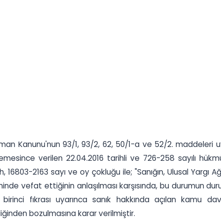
man Kanunu'nun 93/1, 93/2, 62, 50/1-a ve 52/2. maddeleri uy
emesince verilen 22.04.2016 tarihli ve 726-258 sayılı hük
, 16803-2163 sayı ve oy çokluğu ile; "Sanığın, Ulusal Yargı A
hinde vefat ettiğinin anlaşılması karşısında, bu durumun d
irinci fıkrası uyarınca sanık hakkında açılan kamu dav
liğinden bozulmasına karar verilmiştir.