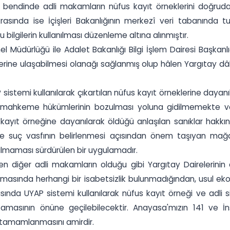
ç) bendinde adli makamların nüfus kayıt örneklerini doğruda
ıkrasında ise İçişleri Bakanlığının merkezî veri tabanında t
bilgilerin kullanılması düzenleme altına alınmıştır.
nel Müdürlüğü ile Adalet Bakanlığı Bilgi İşlem Dairesi Başka
gilerine ulaşabilmesi olanağı sağlanmış olup hâlen Yargıtay dâ
P sistemi kullanılarak çıkartılan nüfus kayıt örneklerine da
l mahkeme hükümlerinin bozulması yoluna gidilmemekte ve
s kayıt örneğine dayanılarak öldüğü anlaşılan sanıklar hakk
uç vasfının belirlenmesi açısından önem taşıyan mağdurla
ılmaması sürdürülen bir uygulamadır.
iğer adli makamların olduğu gibi Yargıtay Dairelerinin de 
asında herhangi bir isabetsizlik bulunmadığından, usul eko
ında UYAP sistemi kullanılarak nüfus kayıt örneği ve adli s
uzamasının önüne geçilebilecektir. Anayasa'mızın 141 ve 
 tamamlanmasını amirdir.