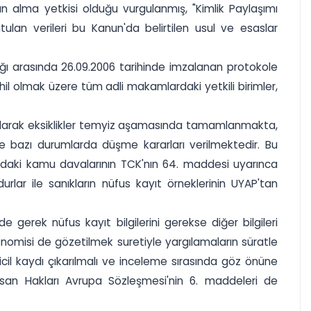
n alma yetkisi olduğu vurgulanmış, "Kimlik Paylaşımı
utulan verileri bu Kanun'da belirtilen usul ve esaslar
nlığı arasında 26.09.2006 tarihinde imzalanan protokole
hil olmak üzere tüm adli makamlardaki yetkili birimler,
yanılarak eksiklikler temyiz aşamasında tamamlanmakta,
 bazı durumlarda düşme kararları verilmektedir. Bu
ındaki kamu davalarının TCK'nın 64. maddesi uyarınca
r ile sanıkların nüfus kayıt örneklerinin UYAP'tan
gerek nüfus kayıt bilgilerini gerekse diğer bilgileri
nomisi de gözetilmek suretiyle yargılamaların süratle
icil kaydı çıkarılmalı ve inceleme sırasında göz önüne
İnsan Hakları Avrupa Sözleşmesi'nin 6. maddeleri de