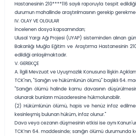
Hastanesinin 210****116 sayılı raporuyla tespit edildiğ
durumun mahallinde araştırılmasının gerekip gerekmedi
IV. OLAY VE OLGULAR
İncelenen dosya kapsamından;
Ulusal Yargı Ağı Projesi (UYAP) sisteminden alınan g
Bakanlığı Muğla Eğitim ve Araştırma Hastanesinin 210*
edildiği anlaşılmaktadır.
V. GEREKÇE
A. İlgili Mevzuat ve Uyuşmazlık Konusuna İlişkin Açıkla
TCK'nın, "Sanığın ve hükümlünün ölümü" başlıklı 64. ma
"Sanığın ölümü halinde kamu davasının düşürülmesin
olunarak bunların müsaderesine hükmolunabilir.
(2) Hükümlünün ölümü, hapis ve henüz infaz edilmemi
kesinleşmiş bulunan hüküm, infaz olunur."
Dava veya cezanın düşmesinin etkisi ise aynı Kanun'
TCK’nın 64. maddesinde; sanığın ölümü durumunda ka