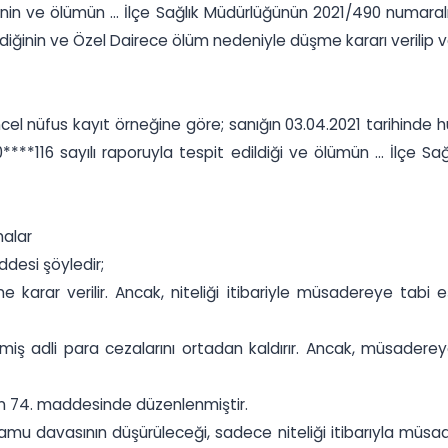
inin ve ölümün ... İlçe Sağlık Müdürlüğünün 2021/490 numaralı 
ğinin ve Özel Dairece ölüm nedeniyle düşme kararı verilip ver
üncel nüfus kayıt örneğine göre; sanığın 03.04.2021 tarihi
***116 sayılı raporuyla tespit edildiği ve ölümün ... İlçe S
malar
ddesi şöyledir;
e karar verilir. Ancak, niteliği itibariyle müsadereye t
ş adli para cezalarını ortadan kaldırır. Ancak, müsaderey
un 74. maddesinde düzenlenmiştir.
mu davasının düşürüleceği, sadece niteliği itibarıyla müs