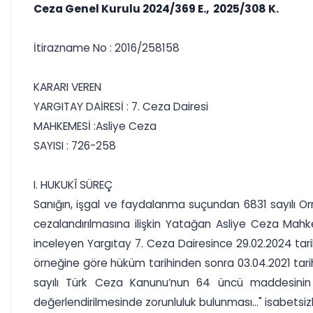
Ceza Genel Kurulu 2024/369 E., 2025/308 K.
İtirazname No : 2016/258158
KARARI VEREN
YARGITAY DAİRESİ : 7. Ceza Dairesi
MAHKEMESİ :Asliye Ceza
SAYISI : 726-258
I. HUKUKÎ SÜREÇ
Sanığın, işgal ve faydalanma suçundan 6831 sayılı Or
cezalandırılmasına ilişkin Yatağan Asliye Ceza Mahk
inceleyen Yargıtay 7. Ceza Dairesince 29.02.2024 tarih
örneğine göre hüküm tarihinden sonra 03.04.2021 tari
sayılı Türk Ceza Kanunu’nun 64 üncü maddesinin b
değerlendirilmesinde zorunluluk bulunması..." isabetsiz