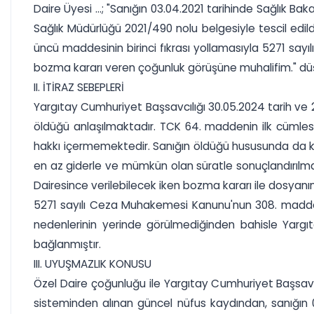
Daire Üyesi ...; "Sanığın 03.04.2021 tarihinde Sağlık Ba
Sağlık Müdürlüğü 2021/490 nolu belgesiyle tescil edil
üncü maddesinin birinci fıkrası yollamasıyla 5271 say
bozma kararı veren çoğunluk görüşüne muhalifim." düşü
II. İTİRAZ SEBEPLERİ
Yargıtay Cumhuriyet Başsavcılığı 30.05.2024 tarih ve 2
öldüğü anlaşılmaktadır. TCK 64. maddenin ilk cümlesi 
hakkı içermemektedir. Sanığın öldüğü hususunda da ku
en az giderle ve mümkün olan süratle sonuçlandırılma
Dairesince verilebilecek iken bozma kararı ile dosyanın
5271 sayılı Ceza Muhakemesi Kanunu'nun 308. maddesi
nedenlerinin yerinde görülmediğinden bahisle Yargıt
bağlanmıştır.
III. UYUŞMAZLIK KONUSU
Özel Daire çoğunluğu ile Yargıtay Cumhuriyet Başsav
sisteminden alınan güncel nüfus kaydından, sanığın