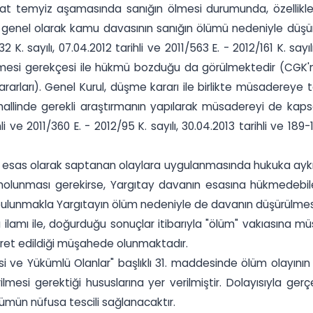
kat temyiz aşamasında sanığın ölmesi durumunda, özelli
genel olarak kamu davasının sanığın ölümü nedeniyle düşürül
/132 K. sayılı, 07.04.2012 tarihli ve 2011/563 E. - 2012/161 K. 
esi gerekçesi ile hükmü bozduğu da görülmektedir (CGK'nın 0
ı kararları). Genel Kurul, düşme kararı ile birlikte müsader
mahallinde gerekli araştırmanın yapılarak müsadereyi de k
e 2011/360 E. - 2012/95 K. sayılı, 30.04.2013 tarihli ve 189-162
esas olarak saptanan olaylara uygulanmasında hukuka aykır
ması gerekirse, Yargıtay davanın esasına hükmedebileceği
nmakla Yargıtayın ölüm nedeniyle de davanın düşürülmesin
ılı ilamı ile, doğurduğu sonuçlar itibarıyla "ölüm" vakıasına
aret edildiği müşahede olunmaktadır.
si ve Yükümlü Olanlar" başlıklı 31. maddesinde ölüm olayının b
irilmesi gerektiği hususlarına yer verilmiştir. Dolayısıyla 
ölümün nüfusa tescili sağlanacaktır.