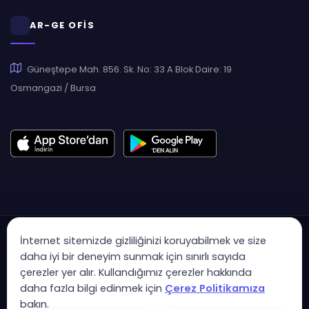
AR-GE OFİS
Güneştepe Mah. 856. Sk. No: 33 A Blok Daire: 19
Osmangazi / Bursa
İnternet sitemizde gizliliğinizi koruyabilmek ve size
daha iyi bir deneyim sunmak için sınırlı sayıda
çerezler yer alır. Kullandığımız çerezler hakkında
Copyright © 2007 - 2026 Hukas | Hukuk Asistan • Tüm Hakları
daha fazla bilgi edinmek için
Çerez Politikamıza
Saklıdır
bakın.