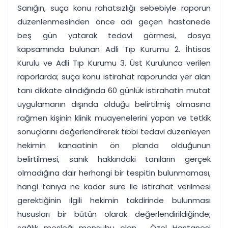
Sanığın, suça konu rahatsızlığı sebebiyle raporun
düzenlenmesinden önce adı geçen hastanede
beş gün yatarak tedavi görmesi, dosya
kapsamında bulunan Adli Tıp Kurumu 2. İhtisas
Kurulu ve Adli Tıp Kurumu 3. Üst Kurulunca verilen
raporlarda; suça konu istirahat raporunda yer alan
tanı dikkate alındığında 60 günlük istirahatin mutat
uygulamanın dışında olduğu belirtilmiş olmasına
rağmen kişinin klinik muayenelerini yapan ve tetkik
sonuçlarını değerlendirerek tıbbi tedavi düzenleyen
hekimin kanaatinin ön planda olduğunun
belirtilmesi, sanık hakkındaki tanıların gerçek
olmadığına dair herhangi bir tespitin bulunmaması,
hangi tanıya ne kadar süre ile istirahat verilmesi
gerektiğinin ilgili hekimin takdirinde bulunması
hususları bir bütün olarak değerlendirildiğinde;
sağlık mesleği mensubu olan .. Özel Hastanesi