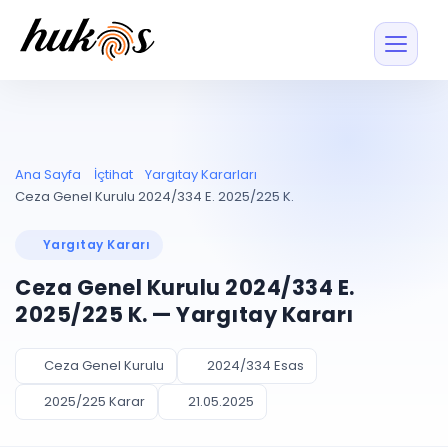
Özellikler
Fiyatlar
ENTEGRASYONLAR
YÖNETİM
UYAP
Dosya ve İçerikl
Ana Sayfa
İçtihat
Yargıtay Kararları
Blog
Entegrasyonu
Tüm dosyalar tek
ekranda
UYAP ile otomatik
Ceza Genel Kurulu 2024/334 E. 2025/225 K.
senkron
Evrak ve Klasör
İçtihat
UYAP Evrak
Düzenleyin, hızlı erişi
Yargıtay Kararı
Entegrasyonu
İletişim
Kişiler ve İletişi
Evrakları tek tıkla aktarın
Ceza Genel Kurulu 2024/334 E.
Müvekkil ve taraf reh
UETS Entegrasyonu
2025/225 K. — Yargıtay Kararı
Tebligatları anında
Vekalet Yöneti
Ücretsiz Başlayın
Giriş Yap
görün
Vekaletname ve yetk
takibi
Ceza Genel Kurulu
2024/334 Esas
PLANLAMA & TAKİP
AKILLI & FİNANS
2025/225 Karar
21.05.2025
Otomasyon
Pano ve Takip
YENİ
Kuralları kurun, sist
Günlük işler tek bakışta