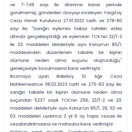
ve 7-749 sayı ile direnme kararı yerinde
görülmemiş; gönderilen dosyayı inceleyen Yargıtay
Ceza Genel Kurulunca 27.01.2022 tarih ve 278-60
sayı ile; "Sanığın eylemini haksız tahrikin etkisi
altında gerçekleştirdiği ve eyleminin TCK’nın 22/1-2
ile 23. maddeleri delaletiyle aynı Kanun’un 85/1.
maddesinden düzenlenen taksirle bir kişinin
ölümüne neden olma suçunu oluşturduğu,"
gerekçesiyle bozulmasına karar verilmiştir.
Bozmaya uyan Bakırköy 10. Ağır Ceza
Mahkemesince 08.02.2023 tarih ve 275-83 sayı ile;
sanığın taksirle bir kişinin ölümüne neden olma
suçundan 5237 sayılı TCK’nın 256, 22/1-2 ve 23.
maddeleri delaletiyle aynı Kanun’un 85/1, 29, 62 ve
63. maddeleri uyarınca 2 yıl 6 ay hapis cezası ile
cezalandırılmasına ve mahsuba karar verilmiştir.
Hükmün sanık müdafii, Cumhuriyet savcısı ve