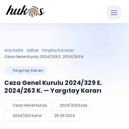
Özellikler
Fiyatlar
ENTEGRASYONLAR
YÖNETİM
UYAP
Dosya ve İçerikl
Ana Sayfa
İçtihat
Yargıtay Kararları
Blog
Entegrasyonu
Tüm dosyalar tek
ekranda
UYAP ile otomatik
Ceza Genel Kurulu 2024/329 E. 2024/263 K.
senkron
Evrak ve Klasör
İçtihat
UYAP Evrak
Düzenleyin, hızlı erişi
Yargıtay Kararı
Entegrasyonu
İletişim
Kişiler ve İletişi
Evrakları tek tıkla aktarın
Ceza Genel Kurulu 2024/329 E.
Müvekkil ve taraf reh
UETS Entegrasyonu
2024/263 K. — Yargıtay Kararı
Tebligatları anında
Vekalet Yöneti
Ücretsiz Başlayın
Giriş Yap
görün
Vekaletname ve yetk
takibi
Ceza Genel Kurulu
2024/329 Esas
PLANLAMA & TAKİP
AKILLI & FİNANS
2024/263 Karar
25.09.2024
Otomasyon
Pano ve Takip
YENİ
Kuralları kurun, sist
Günlük işler tek bakışta