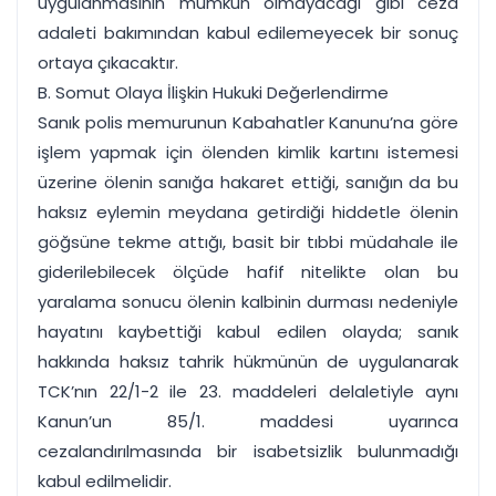
uygulanmasının mümkün olmayacağı gibi ceza
adaleti bakımından kabul edilemeyecek bir sonuç
ortaya çıkacaktır.
B. Somut Olaya İlişkin Hukuki Değerlendirme
Sanık polis memurunun Kabahatler Kanunu’na göre
işlem yapmak için ölenden kimlik kartını istemesi
üzerine ölenin sanığa hakaret ettiği, sanığın da bu
haksız eylemin meydana getirdiği hiddetle ölenin
göğsüne tekme attığı, basit bir tıbbi müdahale ile
giderilebilecek ölçüde hafif nitelikte olan bu
yaralama sonucu ölenin kalbinin durması nedeniyle
hayatını kaybettiği kabul edilen olayda; sanık
hakkında haksız tahrik hükmünün de uygulanarak
TCK’nın 22/1-2 ile 23. maddeleri delaletiyle aynı
Kanun’un 85/1. maddesi uyarınca
cezalandırılmasında bir isabetsizlik bulunmadığı
kabul edilmelidir.