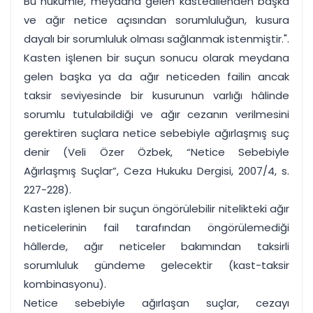
Bu hükümle, meydana gelen kastedilenden başka
ve ağır netice açısından sorumluluğun, kusura
dayalı bir sorumluluk olması sağlanmak istenmiştir.".
Kasten işlenen bir suçun sonucu olarak meydana
gelen başka ya da ağır neticeden failin ancak
taksir seviyesinde bir kusurunun varlığı hâlinde
sorumlu tutulabildiği ve ağır cezanın verilmesini
gerektiren suçlara netice sebebiyle ağırlaşmış suç
denir (Veli Özer Özbek, “Netice Sebebiyle
Ağırlaşmış Suçlar”, Ceza Hukuku Dergisi, 2007/4, s.
227-228).
Kasten işlenen bir suçun öngörülebilir nitelikteki ağır
neticelerinin fail tarafından öngörülemediği
hâllerde, ağır neticeler bakımından taksirli
sorumluluk gündeme gelecektir (kast-taksir
kombinasyonu).
Netice sebebiyle ağırlaşan suçlar, cezayı