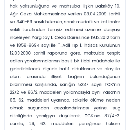
hak yoksunluğuna ve mahsuba ilişkin Bakırköy 10.
Ağır Ceza Mahkemesince verilen 08.04.2009 tarihli
ve 340-69 sayılı hükmün, sanık müdafii ve katılanlar
vekili tarafından temyiz edilmesi üzerine dosyayı
inceleyen Yargıtay 1. Ceza Dairesince 19.12.2012 tarih
ve 1858-9694 sayı ile; "...Adli Tıp 1. İhtisas Kurulunun
12.03.2008 tarihli raporuna göre, maktulde tespit
edilen yaralanmalarının basit bir tıbbi müdahale ile
giderilebilecek ölçüde hafif olduklarının ve olay ile
ölüm arasında illiyet bağının bulunduğunun
bildirilmesi karşısında, sanığın 5237 sayılı TCK’nın
22/2 ve 86/2 maddeleri yollamasıyla aynı Yasa’nın
85, 62. maddeleri uyarınca, taksirle ölüme neden
olmak suçundan cezalandırılması yerine, suç
niteliğinde yanılgıya düşülerek, TCK’nın 87/4-2.
cümle, 29, 62. maddeleri gereğince hüküm