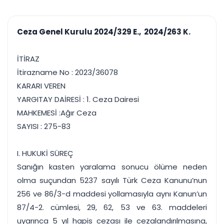
çalışsın
Ajanda ve
Finans ve Kasa
Etkinlikler
Hesap, kasa ve cari
Duruşma ve görev
takibi
Ceza Genel Kurulu 2024/329 E., 2024/263 K.
takvimi
Raporlar ve Çıkt
Hatırlatma ve
Tek tıkla profesyonel
Bildirim
İTİRAZ
rapor
Süreleri asla kaçırmayın
İtirazname No : 2023/36078
KARARI VEREN
Tek panelde uçtan uca yönetim
UYAP & UETS entegrasyonundan finansa, hepsi bir arada.
YARGITAY DAİRESİ : 1. Ceza Dairesi
Tüm özellikleri inceleyin
Ücretsiz Başlayın
MAHKEMESİ :Ağır Ceza
SAYISI : 275-83
I. HUKUKİ SÜREÇ
Sanığın kasten yaralama sonucu ölüme neden
olma suçundan 5237 sayılı Türk Ceza Kanunu’nun
256 ve 86/3-d maddesi yollamasıyla aynı Kanun’un
87/4-2. cümlesi, 29, 62, 53 ve 63. maddeleri
uyarınca 5 yıl hapis cezası ile cezalandırılmasına,