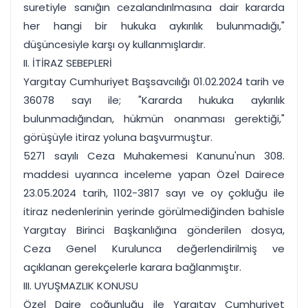
suretiyle sanığın cezalandırılmasına dair kararda
her hangi bir hukuka aykırılık bulunmadığı,"
düşüncesiyle karşı oy kullanmışlardır.
II. İTİRAZ SEBEPLERİ
Yargıtay Cumhuriyet Başsavcılığı 01.02.2024 tarih ve
36078 sayı ile; "Kararda hukuka aykırılık
bulunmadığından, hükmün onanması gerektiği,"
görüşüyle itiraz yoluna başvurmuştur.
5271 sayılı Ceza Muhakemesi Kanunu'nun 308.
maddesi uyarınca inceleme yapan Özel Dairece
23.05.2024 tarih, 1102-3817 sayı ve oy çokluğu ile
itiraz nedenlerinin yerinde görülmediğinden bahisle
Yargıtay Birinci Başkanlığına gönderilen dosya,
Ceza Genel Kurulunca değerlendirilmiş ve
açıklanan gerekçelerle karara bağlanmıştır.
III. UYUŞMAZLIK KONUSU
Özel Daire çoğunluğu ile Yargıtay Cumhuriyet