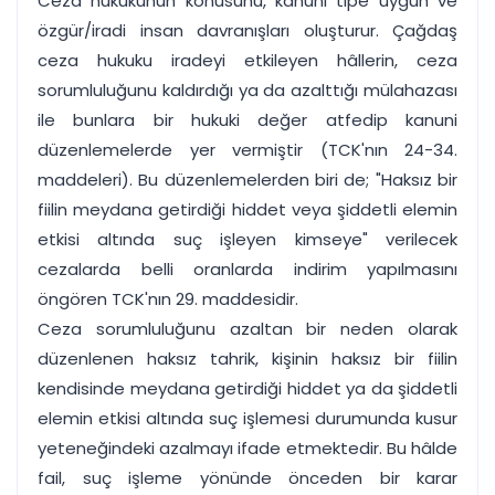
Ceza hukukunun konusunu, kanuni tipe uygun ve
özgür/iradi insan davranışları oluşturur. Çağdaş
ceza hukuku iradeyi etkileyen hâllerin, ceza
sorumluluğunu kaldırdığı ya da azalttığı mülahazası
ile bunlara bir hukuki değer atfedip kanuni
düzenlemelerde yer vermiştir (TCK'nın 24-34.
maddeleri). Bu düzenlemelerden biri de; "Haksız bir
fiilin meydana getirdiği hiddet veya şiddetli elemin
etkisi altında suç işleyen kimseye" verilecek
cezalarda belli oranlarda indirim yapılmasını
öngören TCK'nın 29. maddesidir.
Ceza sorumluluğunu azaltan bir neden olarak
düzenlenen haksız tahrik, kişinin haksız bir fiilin
kendisinde meydana getirdiği hiddet ya da şiddetli
elemin etkisi altında suç işlemesi durumunda kusur
yeteneğindeki azalmayı ifade etmektedir. Bu hâlde
fail, suç işleme yönünde önceden bir karar