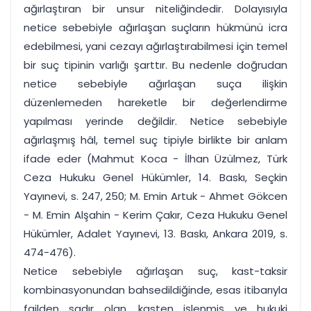
ağırlaştıran bir unsur niteliğindedir. Dolayısıyla
netice sebebiyle ağırlaşan suçların hükmünü icra
edebilmesi, yani cezayı ağırlaştırabilmesi için temel
bir suç tipinin varlığı şarttır. Bu nedenle doğrudan
netice sebebiyle ağırlaşan suça ilişkin
düzenlemeden hareketle bir değerlendirme
yapılması yerinde değildir. Netice sebebiyle
ağırlaşmış hâl, temel suç tipiyle birlikte bir anlam
ifade eder (Mahmut Koca - İlhan Üzülmez, Türk
Ceza Hukuku Genel Hükümler, 14. Baskı, Seçkin
Yayınevi, s. 247, 250; M. Emin Artuk - Ahmet Gökcen
- M. Emin Alşahin - Kerim Çakır, Ceza Hukuku Genel
Hükümler, Adalet Yayınevi, 13. Baskı, Ankara 2019, s.
474-476).
Netice sebebiyle ağırlaşan suç, kast-taksir
kombinasyonundan bahsedildiğinde, esas itibarıyla
failden sadır olan, kasten işlenmiş ve hukuki