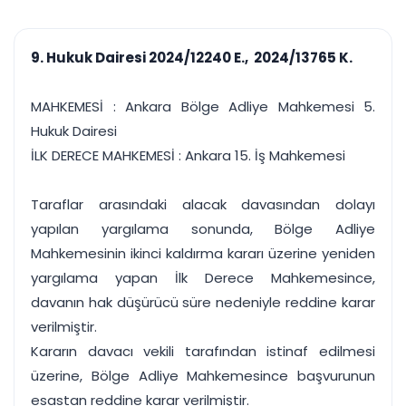
çalışsın
Ajanda ve
Finans ve Kasa
Etkinlikler
Hesap, kasa ve cari
Duruşma ve görev
takibi
9. Hukuk Dairesi 2024/12240 E., 2024/13765 K.
takvimi
Raporlar ve Çıkt
Hatırlatma ve
Tek tıkla profesyonel
Bildirim
MAHKEMESİ : Ankara Bölge Adliye Mahkemesi 5.
rapor
Süreleri asla kaçırmayın
Hukuk Dairesi
İLK DERECE MAHKEMESİ : Ankara 15. İş Mahkemesi
Tek panelde uçtan uca yönetim
UYAP & UETS entegrasyonundan finansa, hepsi bir arada.
Tüm özellikleri inceleyin
Ücretsiz Başlayın
Taraflar arasındaki alacak davasından dolayı
yapılan yargılama sonunda, Bölge Adliye
Mahkemesinin ikinci kaldırma kararı üzerine yeniden
yargılama yapan İlk Derece Mahkemesince,
davanın hak düşürücü süre nedeniyle reddine karar
verilmiştir.
Kararın davacı vekili tarafından istinaf edilmesi
üzerine, Bölge Adliye Mahkemesince başvurunun
esastan reddine karar verilmiştir.