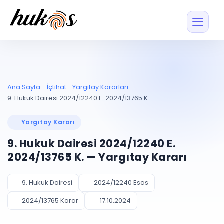
Özellikler
Fiyatlar
ENTEGRASYONLAR
YÖNETİM
UYAP
Dosya ve İçerikl
Ana Sayfa
İçtihat
Yargıtay Kararları
Blog
Entegrasyonu
Tüm dosyalar tek
ekranda
UYAP ile otomatik
9. Hukuk Dairesi 2024/12240 E. 2024/13765 K.
senkron
Evrak ve Klasör
İçtihat
UYAP Evrak
Düzenleyin, hızlı erişi
Yargıtay Kararı
Entegrasyonu
İletişim
Kişiler ve İletişi
Evrakları tek tıkla aktarın
9. Hukuk Dairesi 2024/12240 E.
Müvekkil ve taraf reh
UETS Entegrasyonu
2024/13765 K. — Yargıtay Kararı
Tebligatları anında
Vekalet Yöneti
Ücretsiz Başlayın
Giriş Yap
görün
Vekaletname ve yetk
takibi
9. Hukuk Dairesi
2024/12240 Esas
PLANLAMA & TAKİP
AKILLI & FİNANS
2024/13765 Karar
17.10.2024
Otomasyon
Pano ve Takip
YENİ
Kuralları kurun, sist
Günlük işler tek bakışta