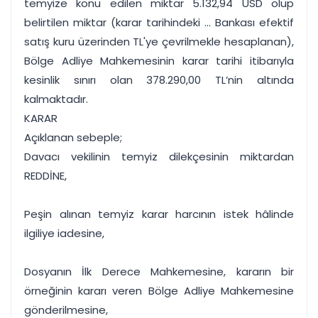
temyize konu edilen miktar 5.132,94 USD olup
belirtilen miktar (karar tarihindeki ... Bankası efektif
satış kuru üzerinden TL'ye çevrilmekle hesaplanan),
Bölge Adliye Mahkemesinin karar tarihi itibarıyla
kesinlik sınırı olan 378.290,00 TL’nin altında
kalmaktadır.
KARAR
Açıklanan sebeple;
Davacı vekilinin temyiz dilekçesinin miktardan
REDDİNE,
Peşin alınan temyiz karar harcının istek hâlinde
ilgiliye iadesine,
Dosyanın İlk Derece Mahkemesine, kararın bir
örneğinin kararı veren Bölge Adliye Mahkemesine
gönderilmesine,