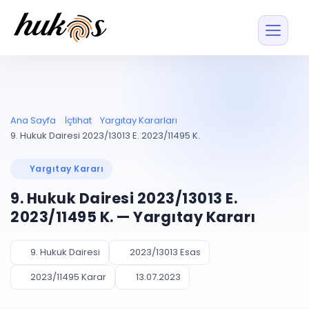
Özellikler
Fiyatlar
ENTEGRASYONLAR
YÖNETİM
UYAP
Dosya ve İçerikl
Ana Sayfa
İçtihat
Yargıtay Kararları
Blog
Entegrasyonu
Tüm dosyalar tek
ekranda
UYAP ile otomatik
9. Hukuk Dairesi 2023/13013 E. 2023/11495 K.
senkron
Evrak ve Klasör
İçtihat
UYAP Evrak
Düzenleyin, hızlı erişi
Yargıtay Kararı
Entegrasyonu
İletişim
Kişiler ve İletişi
Evrakları tek tıkla aktarın
9. Hukuk Dairesi 2023/13013 E.
Müvekkil ve taraf reh
UETS Entegrasyonu
2023/11495 K. — Yargıtay Kararı
Tebligatları anında
Vekalet Yöneti
Ücretsiz Başlayın
Giriş Yap
görün
Vekaletname ve yetk
takibi
9. Hukuk Dairesi
2023/13013 Esas
PLANLAMA & TAKİP
AKILLI & FİNANS
2023/11495 Karar
13.07.2023
Otomasyon
Pano ve Takip
YENİ
Kuralları kurun, sist
Günlük işler tek bakışta