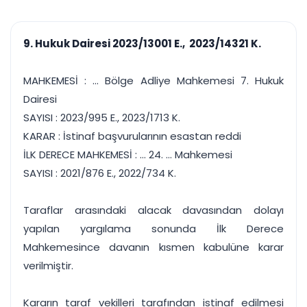
çalışsın
Ajanda ve
Finans ve Kasa
Etkinlikler
Hesap, kasa ve cari
Duruşma ve görev
takibi
9. Hukuk Dairesi 2023/13001 E., 2023/14321 K.
takvimi
Raporlar ve Çıkt
Hatırlatma ve
Tek tıkla profesyonel
Bildirim
MAHKEMESİ : ... Bölge Adliye Mahkemesi 7. Hukuk
rapor
Süreleri asla kaçırmayın
Dairesi
SAYISI : 2023/995 E., 2023/1713 K.
Tek panelde uçtan uca yönetim
UYAP & UETS entegrasyonundan finansa, hepsi bir arada.
KARAR : İstinaf başvurularının esastan reddi
Tüm özellikleri inceleyin
Ücretsiz Başlayın
İLK DERECE MAHKEMESİ : ... 24. ... Mahkemesi
SAYISI : 2021/876 E., 2022/734 K.
Taraflar arasındaki alacak davasından dolayı
yapılan yargılama sonunda İlk Derece
Mahkemesince davanın kısmen kabulüne karar
verilmiştir.
Kararın taraf vekilleri tarafından istinaf edilmesi