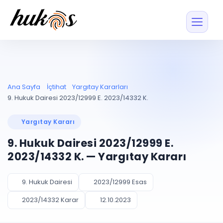
Özellikler
Fiyatlar
ENTEGRASYONLAR
YÖNETİM
UYAP
Dosya ve İçerikl
Ana Sayfa
İçtihat
Yargıtay Kararları
Blog
Entegrasyonu
Tüm dosyalar tek
ekranda
UYAP ile otomatik
9. Hukuk Dairesi 2023/12999 E. 2023/14332 K.
senkron
Evrak ve Klasör
İçtihat
UYAP Evrak
Düzenleyin, hızlı erişi
Yargıtay Kararı
Entegrasyonu
İletişim
Kişiler ve İletişi
Evrakları tek tıkla aktarın
9. Hukuk Dairesi 2023/12999 E.
Müvekkil ve taraf reh
UETS Entegrasyonu
2023/14332 K. — Yargıtay Kararı
Tebligatları anında
Vekalet Yöneti
Ücretsiz Başlayın
Giriş Yap
görün
Vekaletname ve yetk
takibi
9. Hukuk Dairesi
2023/12999 Esas
PLANLAMA & TAKİP
AKILLI & FİNANS
2023/14332 Karar
12.10.2023
Otomasyon
Pano ve Takip
YENİ
Kuralları kurun, sist
Günlük işler tek bakışta