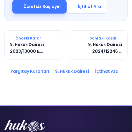
Ücretsiz Başlayın
İçtihat Ara
Önceki Karar
Sonraki Karar
9. Hukuk Dairesi
9. Hukuk Dairesi
2023/13000 E.
2024/12246 E.
2023/14316 K.
2024/13497 K.
Yargıtay Kararları
9. Hukuk Dairesi
İçtihat Ara