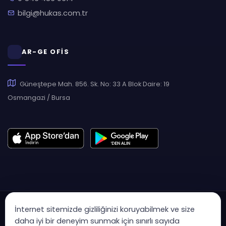
bilgi@hukas.com.tr
AR-GE OFİS
Güneştepe Mah. 856. Sk. No: 33 A Blok Daire: 19
Osmangazi / Bursa
İnternet sitemizde gizliliğinizi koruyabilmek ve size
daha iyi bir deneyim sunmak için sınırlı sayıda