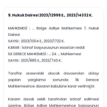
çalışsın
Ajanda ve
Finans ve Kasa
Etkinlikler
Hesap, kasa ve cari
Duruşma ve görev
takibi
9. Hukuk Dairesi 2023/12999 E., 2023/14332 K.
takvimi
Raporlar ve Çıkt
Hatırlatma ve
Tek tıkla profesyonel
Bildirim
MAHKEMESİ : ... Bölge Adliye Mahkemesi 7. Hukuk
rapor
Süreleri asla kaçırmayın
Dairesi
SAYISI : 2023/1004 E., 2023/1722 K.
Tek panelde uçtan uca yönetim
UYAP & UETS entegrasyonundan finansa, hepsi bir arada.
KARAR : İstinaf başvurusunun esastan reddi
Tüm özellikleri inceleyin
Ücretsiz Başlayın
İLK DERECE MAHKEMESİ : ... 24. ... Mahkemesi
SAYISI : 2021/885 E., 2022/743 K.
Taraflar arasındaki alacak davasından dolayı
yapılan yargılama sonunda İlk Derece
Mahkemesince davanın kabulüne karar verilmiştir.
Kararın davalı vekili tarafından istinaf edilmesi
üzerine, Bölge Adliye Mahkemesince başvurunun