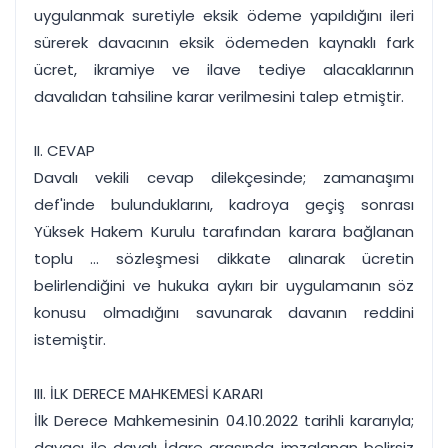
uygulanmak suretiyle eksik ödeme yapıldığını ileri
sürerek davacının eksik ödemeden kaynaklı fark
ücret, ikramiye ve ilave tediye alacaklarının
davalıdan tahsiline karar verilmesini talep etmiştir.
II. CEVAP
Davalı vekili cevap dilekçesinde; zamanaşımı
def'inde bulunduklarını, kadroya geçiş sonrası
Yüksek Hakem Kurulu tarafından karara bağlanan
toplu ... sözleşmesi dikkate alınarak ücretin
belirlendiğini ve hukuka aykırı bir uygulamanın söz
konusu olmadığını savunarak davanın reddini
istemiştir.
III. İLK DERECE MAHKEMESİ KARARI
İlk Derece Mahkemesinin 04.10.2022 tarihli kararıyla;
davacı ile davalı İdare arasında imzalanan belirsiz