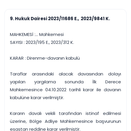
çalışsın
Ajanda ve
Finans ve Kasa
Etkinlikler
Hesap, kasa ve cari
Duruşma ve görev
takibi
9. Hukuk Dairesi 2023/11686 E., 2023/9841 K.
takvimi
Raporlar ve Çıkt
Hatırlatma ve
Tek tıkla profesyonel
Bildirim
MAHKEMESİ :... Mahkemesi
rapor
Süreleri asla kaçırmayın
SAYISI : 2023/195 E., 2023/312 K.
Tek panelde uçtan uca yönetim
UYAP & UETS entegrasyonundan finansa, hepsi bir arada.
KARAR : Direnme-davanın kabulü
Tüm özellikleri inceleyin
Ücretsiz Başlayın
Taraflar arasındaki alacak davasından dolayı
yapılan yargılama sonunda İlk Derece
Mahkemesince 04.10.2022 tarihli karar ile davanın
kabulüne karar verilmiştir.
Kararın davalı vekili tarafından istinaf edilmesi
üzerine, Bölge Adliye Mahkemesince başvurunun
esastan reddine karar verilmiştir.