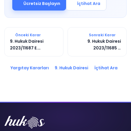
Ücretsiz Başlayın
İçtihat Ara
Önceki Karar
Sonraki Karar
9. Hukuk Dairesi
9. Hukuk Dairesi
2023/11687 E.
2023/11685 E.
2023/9842 K.
2023/9840 K.
Yargıtay Kararları
9. Hukuk Dairesi
İçtihat Ara