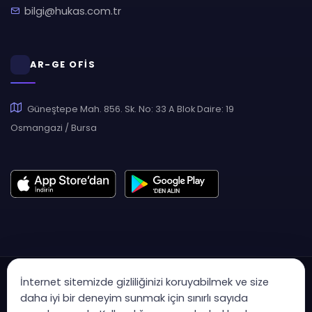
bilgi@hukas.com.tr
AR-GE OFİS
Güneştepe Mah. 856. Sk. No: 33 A Blok Daire: 19
Osmangazi / Bursa
İnternet sitemizde gizliliğinizi koruyabilmek ve size
daha iyi bir deneyim sunmak için sınırlı sayıda