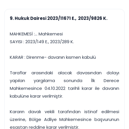
çalışsın
Ajanda ve
Finans ve Kasa
Etkinlikler
Hesap, kasa ve cari
Duruşma ve görev
takibi
9. Hukuk Dairesi 2023/11671 E., 2023/9826 K.
takvimi
Raporlar ve Çıkt
Hatırlatma ve
Tek tıkla profesyonel
Bildirim
MAHKEMESİ :... Mahkemesi
rapor
Süreleri asla kaçırmayın
SAYISI : 2023/149 E., 2023/289 K.
Tek panelde uçtan uca yönetim
UYAP & UETS entegrasyonundan finansa, hepsi bir arada.
KARAR : Direnme- davanın kısmen kabulü
Tüm özellikleri inceleyin
Ücretsiz Başlayın
Taraflar arasındaki alacak davasından dolayı
yapılan yargılama sonunda İlk Derece
Mahkemesince 04.10.2022 tarihli karar ile davanın
kabulüne karar verilmiştir.
Kararın davalı vekili tarafından istinaf edilmesi
üzerine, Bölge Adliye Mahkemesince başvurunun
esastan reddine karar verilmiştir.