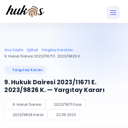
Özellikler
Fiyatlar
ENTEGRASYONLAR
YÖNETİM
UYAP
Dosya ve İçerikl
Ana Sayfa
İçtihat
Yargıtay Kararları
Blog
Entegrasyonu
Tüm dosyalar tek
ekranda
UYAP ile otomatik
9. Hukuk Dairesi 2023/11671 E. 2023/9826 K.
senkron
Evrak ve Klasör
İçtihat
UYAP Evrak
Düzenleyin, hızlı erişi
Yargıtay Kararı
Entegrasyonu
İletişim
Kişiler ve İletişi
Evrakları tek tıkla aktarın
9. Hukuk Dairesi 2023/11671 E.
Müvekkil ve taraf reh
UETS Entegrasyonu
2023/9826 K. — Yargıtay Kararı
Tebligatları anında
Vekalet Yöneti
Ücretsiz Başlayın
Giriş Yap
görün
Vekaletname ve yetk
takibi
9. Hukuk Dairesi
2023/11671 Esas
PLANLAMA & TAKİP
AKILLI & FİNANS
2023/9826 Karar
22.06.2023
Otomasyon
Pano ve Takip
YENİ
Kuralları kurun, sist
Günlük işler tek bakışta