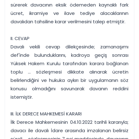
sürerek davacının eksik ödemeden kaynaklı fark
ücret, ikramiye ve ilave tediye alacaklarının
davalıdan tahsiline karar verilmesini talep etmiştir.
II. CEVAP
Davalı vekili cevap dilekçesinde; zamanaşımı
def'inde bulunduklarını, kadroya geçiş sonrası
Yüksek Hakem Kurulu tarafından karara bağlanan
toplu ... sözleşmesi dikkate alınarak ücretin
belirlendiğini ve hukuka aykırı bir uygulamanın söz
konusu olmadığını savunarak davanın reddini
istemiştir.
III. İLK DERECE MAHKEMESİ KARARI
İlk Derece Mahkemesinin 04.10.2022 tarihli kararıyla;
davacı ile davalı İdare arasında imzalanan belirsiz
süreli ... sözleşmesinin 7 nci maddesinde, davacının