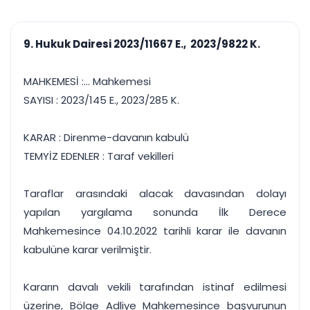
çalışsın
Ajanda ve
Finans ve Kasa
Etkinlikler
Hesap, kasa ve cari
Duruşma ve görev
takibi
9. Hukuk Dairesi 2023/11667 E., 2023/9822 K.
takvimi
Raporlar ve Çıkt
Hatırlatma ve
Tek tıkla profesyonel
Bildirim
MAHKEMESİ :... Mahkemesi
rapor
Süreleri asla kaçırmayın
SAYISI : 2023/145 E., 2023/285 K.
Tek panelde uçtan uca yönetim
UYAP & UETS entegrasyonundan finansa, hepsi bir arada.
KARAR : Direnme-davanın kabulü
Tüm özellikleri inceleyin
Ücretsiz Başlayın
TEMYİZ EDENLER : Taraf vekilleri
Taraflar arasındaki alacak davasından dolayı
yapılan yargılama sonunda İlk Derece
Mahkemesince 04.10.2022 tarihli karar ile davanın
kabulüne karar verilmiştir.
Kararın davalı vekili tarafından istinaf edilmesi
üzerine, Bölge Adliye Mahkemesince başvurunun