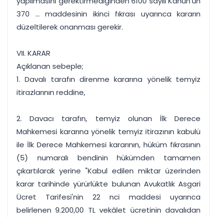
yapılmasını gerektirmediğinden 6100 sayılı Kanun'un
370 ... maddesinin ikinci fıkrası uyarınca kararın
düzeltilerek onanması gerekir.
VII. KARAR
Açıklanan sebeple;
1. Davalı tarafın direnme kararına yönelik temyiz
itirazlarının reddine,
2. Davacı tarafın, temyiz olunan İlk Derece
Mahkemesi kararına yönelik temyiz itirazının kabulü
ile İlk Derece Mahkemesi kararının, hüküm fıkrasının
(5) numaralı bendinin hükümden tamamen
çıkartılarak yerine "Kabul edilen miktar üzerinden
karar tarihinde yürürlükte bulunan Avukatlık Asgari
Ücret Tarifesi'nin 22 nci maddesi uyarınca
belirlenen 9.200,00 TL vekâlet ücretinin davalıdan