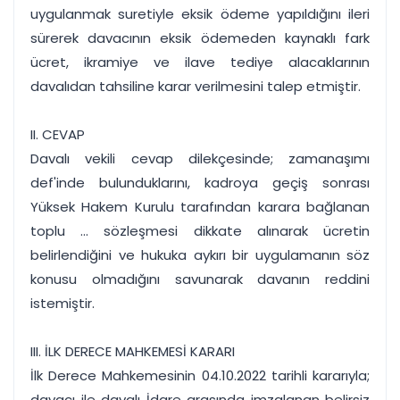
uygulanmak suretiyle eksik ödeme yapıldığını ileri
sürerek davacının eksik ödemeden kaynaklı fark
ücret, ikramiye ve ilave tediye alacaklarının
davalıdan tahsiline karar verilmesini talep etmiştir.
II. CEVAP
Davalı vekili cevap dilekçesinde; zamanaşımı
def'inde bulunduklarını, kadroya geçiş sonrası
Yüksek Hakem Kurulu tarafından karara bağlanan
toplu ... sözleşmesi dikkate alınarak ücretin
belirlendiğini ve hukuka aykırı bir uygulamanın söz
konusu olmadığını savunarak davanın reddini
istemiştir.
III. İLK DERECE MAHKEMESİ KARARI
İlk Derece Mahkemesinin 04.10.2022 tarihli kararıyla;
davacı ile davalı İdare arasında imzalanan belirsiz