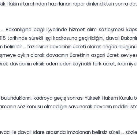
tkik Hâkimi tarafından hazırlanan rapor dinlendikten sonra do
lı ... Bakanlığına bağlı işyerinde hizmet alım sözleşmesi
tarihinde sürekli işçi kadrosuna geçirildiğini, davalı Bakanlık
in belirli bir ... fazlasının davacının ücreti olarak öngörüldüğ
 sözleşmeye aykırı olarak davacının ücretinin asgari ücret s
erek davacının eksik ödemeden kaynaklı fark ücret, ikramiye 
 bulunduklarını, kadroya geçiş sonrası Yüksek Hakem Kurulu t
gulamanın söz konusu olmadığını savunarak davanın reddini iste
vacı ile davalı İdare arasında imzalanan belirsiz süreli ... s