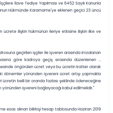
İşçilere İlave Tediye Yapılması ve 6452 Sayılı Kanunla
lı Kanun Hükmünde Kararname'ye eklenen geçici 23 üncü
 ücrete ilişkin hükmünün ileriye etkisine ilişkin ilke ve
drosuna geçirilen işçiler ile işveren arasında imzalanan
amasına göre kadroya geçiş sırasında düzenlenen ...
esinde öngörülen ücret veya bu ücretin katları olarak
nraki dönemler yönünden işvereni ücret artışı yapmakla
i ücretin belli bir oranda fazlası şeklinde ödeneceğine
arı yönünden işvereni bağlayacağı kabul edilmelidir."
me esas alınan bilirkişi hesap tablosunda Haziran 2019