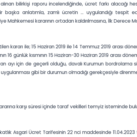
 alınan bilirkişi raporu incelendiğinde, ücret farkı alacağı 
ir başka anlatımla, zamlı ücretin ... uygulandığı tespit ed
iye Mahkemesi kararının ortadan kaldırılmasına, İlk Derece Ma
ilen kararı ile; 15 Haziran 2019 ile 14 Temmuz 2019 arası döne
nın 16 günlük kısmının 15 Haziran-30 Haziran 2019 arası dön
n ayı için de geçerli olduğu, davalı Kurumun bordrolama sis
. uygulanması gibi bir durumun olmadığı gerekçesiyle direnme k
arına karşı süresi içinde taraf vekilleri temyiz isteminde bul
ukatlık Asgari Ücret Tarifesinin 22 nci maddesinde 11.04.2023 t