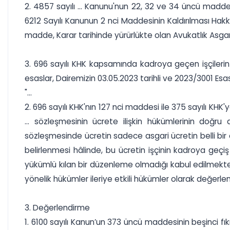
2. 4857 sayılı ... Kanunu'nun 22, 32 ve 34 üncü madde
6212 Sayılı Kanunun 2 nci Maddesinin Kaldırılması Ha
madde, Karar tarihinde yürürlükte olan Avukatlık Asgari
3. 696 sayılı KHK kapsamında kadroya geçen işçilerin geç
esaslar, Dairemizin 03.05.2023 tarihli ve 2023/3001 Esas
"...
2. 696 sayılı KHK'nın 127 nci maddesi ile 375 sayılı KH
... sözleşmesinin ücrete ilişkin hükümlerinin doğr
sözleşmesinde ücretin sadece asgari ücretin belli bi
belirlenmesi hâlinde, bu ücretin işçinin kadroya geçi
yükümlü kılan bir düzenleme olmadığı kabul edilmektedi
yönelik hükümler ileriye etkili hükümler olarak değerlen
3. Değerlendirme
1. 6100 sayılı Kanun’un 373 üncü maddesinin beşinci f