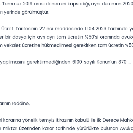
15 Temmuz 2019 arası dönemini kapsadığı, aynı durumun 2020
rı yerinde görülmüştür.
i Ücret Tarifesinin 22 nci maddesinde 11.04.2023 tarihinde 
r bir dosya için ayrı ayrı tam ücretin %50’si oranında avuk
tam vekalet ücretine hükmedilmesi gerekirken tam ücretin %50
pılmasını gerektirmediğinden 6100 sayılı Kanun'un 370 ... m
arının reddine,
kararına yönelik temyiz itirazının kabulü ile İlk Derece Mahk
miktar üzerinden karar tarihinde yürürlükte bulunan Avukatl