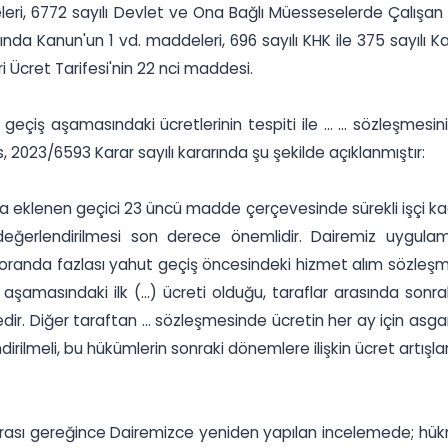
leri, 6772 sayılı Devlet ve Ona Bağlı Müesseselerde Çalışan 
kkında Kanun'un 1 vd. maddeleri, 696 sayılı KHK ile 375 sayı
 Ücret Tarifesi'nin 22 nci maddesi.
iş aşamasındaki ücretlerinin tespiti ile ... ... sözleşmesinin
, 2023/6593 Karar sayılı kararında şu şekilde açıklanmıştır:
K'ya eklenen geçici 23 üncü madde çerçevesinde sürekli işçi ka
u değerlendirilmesi son derece önemlidir. Dairemiz uygul
r oranda fazlası yahut geçiş öncesindeki hizmet alım sözleşm
ş aşamasındaki ilk (...) ücreti olduğu, taraflar arasında so
r. Diğer taraftan ... sözleşmesinde ücretin her ay için asgar
dirilmeli, bu hükümlerin sonraki dönemlere ilişkin ücret artışl
ıkrası gereğince Dairemizce yeniden yapılan incelemede; hük