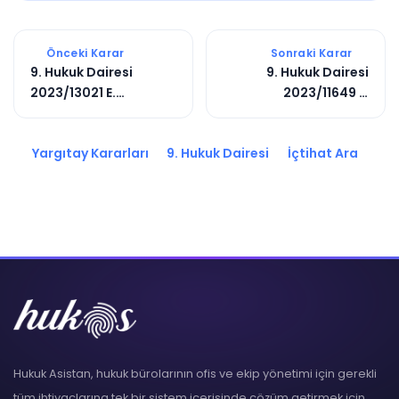
Önceki Karar
Sonraki Karar
9. Hukuk Dairesi
9. Hukuk Dairesi
2023/13021 E.
2023/11649 E.
2023/18706 K.
2023/10918 K.
Yargıtay Kararları
9. Hukuk Dairesi
İçtihat Ara
Hukuk Asistan, hukuk bürolarının ofis ve ekip yönetimi için gerekli
tüm ihtiyaçlarına tek bir sistem içerisinde çözüm getirmek için