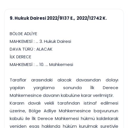
çalışsın
Ajanda ve
Finans ve Kasa
Etkinlikler
Hesap, kasa ve cari
Duruşma ve görev
takibi
9. Hukuk Dairesi 2022/9137 E., 2022/12742 K.
takvimi
Raporlar ve Çıkt
Hatırlatma ve
Tek tıkla profesyonel
Bildirim
BÖLGE ADLİYE
rapor
Süreleri asla kaçırmayın
MAHKEMESİ : ... 3. Hukuk Dairesi
DAVA TÜRÜ : ALACAK
Tek panelde uçtan uca yönetim
UYAP & UETS entegrasyonundan finansa, hepsi bir arada.
İLK DERECE
Tüm özellikleri inceleyin
Ücretsiz Başlayın
MAHKEMESİ : ... 10. ... Mahkemesi
Taraflar arasındaki alacak davasından dolayı
yapılan yargılama sonunda İlk Derece
Mahkemesince davanın kabulüne karar verilmiştir.
Kararın davalı vekili tarafından istinaf edilmesi
üzerine, Bölge Adliye Mahkemesince başvurunun
kabulü ile İlk Derece Mahkemesi hükmü kaldırılarak
yeniden esas hakkında hüküm kurulmak suretiyle