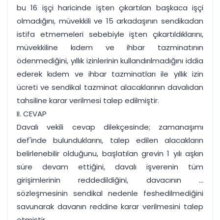
bu 16 işçi haricinde işten çıkartılan başkaca işçi
olmadığını, müvekkili ve 15 arkadaşının sendikadan
istifa etmemeleri sebebiyle işten çıkartıldıklarını,
müvekkiline kıdem ve ihbar tazminatının
ödenmediğini, yıllık izinlerinin kullandırılmadığını iddia
ederek kıdem ve ihbar tazminatları ile yıllık izin
ücreti ve sendikal tazminat alacaklarının davalıdan
tahsiline karar verilmesi talep edilmiştir.
II. CEVAP
Davalı vekili cevap dilekçesinde; zamanaşımı
def'inde bulunduklarını, talep edilen alacakların
belirlenebilir olduğunu, başlatılan grevin 1 yılı aşkın
süre devam ettiğini, davalı işverenin tüm
girişimlerinin reddedildiğini, davacının ...
sözleşmesinin sendikal nedenle feshedilmediğini
savunarak davanın reddine karar verilmesini talep
etmiştir.