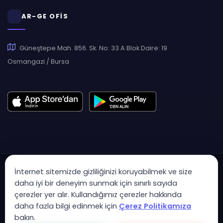
AR-GE OFİS
Güneştepe Mah. 856. Sk. No: 33 A Blok Daire: 19
Osmangazi / Bursa
İnternet sitemizde gizliliğinizi koruyabilmek ve size
daha iyi bir deneyim sunmak için sınırlı sayıda
çerezler yer alır. Kullandığımız çerezler hakkında
Copyright © 2007 - 2026 Hukas | Hukuk Asistan • Tüm Hakları
daha fazla bilgi edinmek için
Çerez Politikamıza
Saklıdır
bakın.