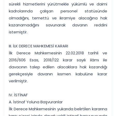
sürekli hizmetlerini yürütmekle yükümlü ve daimi
kadrolarında çalışan personel statüsünde
olmadığını, temettü ve ikramiye alacağına hak
kazanamadığını savunarak davanın reddini
istemiştir.
III. İLK DERECE MAHKEMESİ KARARI
İlk Derece Mahkemesinin 22.02.2018 tarihli ve
2016/606 Esas, 2018/122 karar sayılı ilâmı ile
davacının talep edilen alacaklara hak kazandığı
gerekçesiyle davanın kısmen kabulüne karar
verilmiştir.
IV. İSTİNAF
A. İstinaf Yoluna Başvuranlar
İlk Derece Mahkemesinin yukarıda belirtilen kararına
karşı süresi içinde davalı vekili istinaf başvurusunda