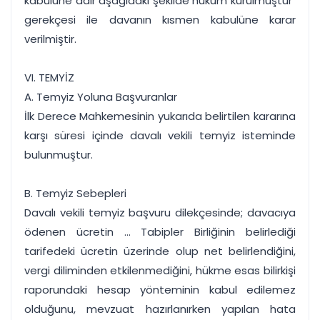
kabulüne dair aşağıdaki şekilde hüküm kurulmuştur"
gerekçesi ile davanın kısmen kabulüne karar
verilmiştir.
VI. TEMYİZ
A. Temyiz Yoluna Başvuranlar
İlk Derece Mahkemesinin yukarıda belirtilen kararına
karşı süresi içinde davalı vekili temyiz isteminde
bulunmuştur.
B. Temyiz Sebepleri
Davalı vekili temyiz başvuru dilekçesinde; davacıya
ödenen ücretin ... Tabipler Birliğinin belirlediği
tarifedeki ücretin üzerinde olup net belirlendiğini,
vergi diliminden etkilenmediğini, hükme esas bilirkişi
raporundaki hesap yönteminin kabul edilemez
olduğunu, mevzuat hazırlanırken yapılan hata