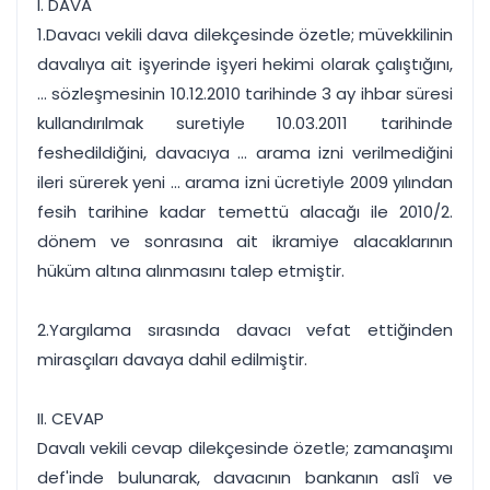
I. DAVA
1.Davacı vekili dava dilekçesinde özetle; müvekkilinin
davalıya ait işyerinde işyeri hekimi olarak çalıştığını,
... sözleşmesinin 10.12.2010 tarihinde 3 ay ihbar süresi
kullandırılmak suretiyle 10.03.2011 tarihinde
feshedildiğini, davacıya ... arama izni verilmediğini
ileri sürerek yeni ... arama izni ücretiyle 2009 yılından
fesih tarihine kadar temettü alacağı ile 2010/2.
dönem ve sonrasına ait ikramiye alacaklarının
hüküm altına alınmasını talep etmiştir.
2.Yargılama sırasında davacı vefat ettiğinden
mirasçıları davaya dahil edilmiştir.
II. CEVAP
Davalı vekili cevap dilekçesinde özetle; zamanaşımı
def'inde bulunarak, davacının bankanın aslî ve