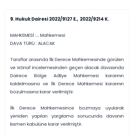
çalışsın
Ajanda ve
Finans ve Kasa
Etkinlikler
Hesap, kasa ve cari
Duruşma ve görev
takibi
9. Hukuk Dairesi 2022/9127 E., 2022/9214 K.
takvimi
Raporlar ve Çıkt
Hatırlatma ve
Tek tıkla profesyonel
Bildirim
MAHKEMESİ :... Mahkemesi
rapor
Süreleri asla kaçırmayın
DAVA TÜRÜ : ALACAK
Tek panelde uçtan uca yönetim
UYAP & UETS entegrasyonundan finansa, hepsi bir arada.
Taraflar arasında İlk Derece Mahkemesinde görülen
Tüm özellikleri inceleyin
Ücretsiz Başlayın
ve istinaf incelemesinden geçen alacak davasında
Dairece Bölge Adliye Mahkemesi kararının
kaldırılmasına ve İlk Derece Mahkemesi kararının
bozulmasına karar verilmiştir.
İlk Derece Mahkemesince bozmaya uyularak
yeniden yapılan yargılama sonucunda davanın
kısmen kabulüne karar verilmiştir.