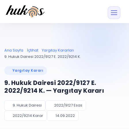
Özellikler
Fiyatlar
ENTEGRASYONLAR
YÖNETİM
UYAP
Dosya ve İçerikl
Ana Sayfa
İçtihat
Yargıtay Kararları
Blog
Entegrasyonu
Tüm dosyalar tek
ekranda
UYAP ile otomatik
9. Hukuk Dairesi 2022/9127 E. 2022/9214 K.
senkron
Evrak ve Klasör
İçtihat
UYAP Evrak
Düzenleyin, hızlı erişi
Yargıtay Kararı
Entegrasyonu
İletişim
Kişiler ve İletişi
Evrakları tek tıkla aktarın
9. Hukuk Dairesi 2022/9127 E.
Müvekkil ve taraf reh
UETS Entegrasyonu
2022/9214 K. — Yargıtay Kararı
Tebligatları anında
Vekalet Yöneti
Ücretsiz Başlayın
Giriş Yap
görün
Vekaletname ve yetk
takibi
9. Hukuk Dairesi
2022/9127 Esas
PLANLAMA & TAKİP
AKILLI & FİNANS
2022/9214 Karar
14.09.2022
Otomasyon
Pano ve Takip
YENİ
Kuralları kurun, sist
Günlük işler tek bakışta