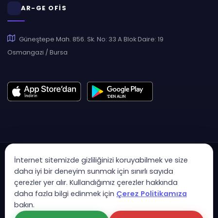
AR-GE OFİS
Güneştepe Mah. 856. Sk. No: 33 A Blok Daire: 19
Osmangazi / Bursa
İnternet sitemizde gizliliğinizi koruyabilmek ve size
daha iyi bir deneyim sunmak için sınırlı sayıda
çerezler yer alır. Kullandığımız çerezler hakkında
Copyright © 2007 - 2026 Hukas | Hukuk Asistan • Tüm Hakları
daha fazla bilgi edinmek için
Çerez Politikamıza
Saklıdır
bakın.
KVK Aydınlatma Metni
Gizlilik Politikası
Güvenlik Sözleşmesi