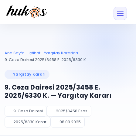
Özellikler
Fiyatlar
ENTEGRASYONLAR
YÖNETİM
UYAP
Dosya ve İçerikl
Ana Sayfa
İçtihat
Yargıtay Kararları
Blog
Entegrasyonu
Tüm dosyalar tek
ekranda
UYAP ile otomatik
9. Ceza Dairesi 2025/3458 E. 2025/6330 K.
senkron
Evrak ve Klasör
İçtihat
UYAP Evrak
Düzenleyin, hızlı erişi
Yargıtay Kararı
Entegrasyonu
İletişim
Kişiler ve İletişi
Evrakları tek tıkla aktarın
9. Ceza Dairesi 2025/3458 E.
Müvekkil ve taraf reh
UETS Entegrasyonu
2025/6330 K. — Yargıtay Kararı
Tebligatları anında
Vekalet Yöneti
Ücretsiz Başlayın
Giriş Yap
görün
Vekaletname ve yetk
takibi
9. Ceza Dairesi
2025/3458 Esas
PLANLAMA & TAKİP
AKILLI & FİNANS
2025/6330 Karar
08.09.2025
Otomasyon
Pano ve Takip
YENİ
Kuralları kurun, sist
Günlük işler tek bakışta