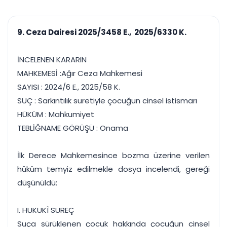
çalışsın
Ajanda ve
Finans ve Kasa
Etkinlikler
Hesap, kasa ve cari
Duruşma ve görev
takibi
9. Ceza Dairesi 2025/3458 E., 2025/6330 K.
takvimi
Raporlar ve Çıkt
Hatırlatma ve
Tek tıkla profesyonel
Bildirim
İNCELENEN KARARIN
rapor
Süreleri asla kaçırmayın
MAHKEMESİ :Ağır Ceza Mahkemesi
SAYISI : 2024/6 E., 2025/58 K.
Tek panelde uçtan uca yönetim
UYAP & UETS entegrasyonundan finansa, hepsi bir arada.
SUÇ : Sarkıntılık suretiyle çocuğun cinsel istismarı
Tüm özellikleri inceleyin
Ücretsiz Başlayın
HÜKÜM : Mahkumiyet
TEBLİĞNAME GÖRÜŞÜ : Onama
İlk Derece Mahkemesince bozma üzerine verilen
hüküm temyiz edilmekle dosya incelendi, gereği
düşünüldü:
I. HUKUKÎ SÜREÇ
Suça sürüklenen çocuk hakkında çocuğun cinsel