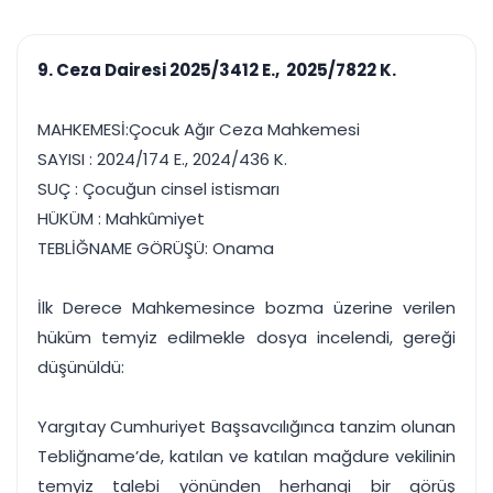
çalışsın
Ajanda ve
Finans ve Kasa
Etkinlikler
Hesap, kasa ve cari
Duruşma ve görev
takibi
9. Ceza Dairesi 2025/3412 E., 2025/7822 K.
takvimi
Raporlar ve Çıkt
Hatırlatma ve
Tek tıkla profesyonel
Bildirim
MAHKEMESİ:Çocuk Ağır Ceza Mahkemesi
rapor
Süreleri asla kaçırmayın
SAYISI : 2024/174 E., 2024/436 K.
SUÇ : Çocuğun cinsel istismarı
Tek panelde uçtan uca yönetim
UYAP & UETS entegrasyonundan finansa, hepsi bir arada.
HÜKÜM : Mahkûmiyet
Tüm özellikleri inceleyin
Ücretsiz Başlayın
TEBLİĞNAME GÖRÜŞÜ: Onama
İlk Derece Mahkemesince bozma üzerine verilen
hüküm temyiz edilmekle dosya incelendi, gereği
düşünüldü:
Yargıtay Cumhuriyet Başsavcılığınca tanzim olunan
Tebliğname’de, katılan ve katılan mağdure vekilinin
temyiz talebi yönünden herhangi bir görüş