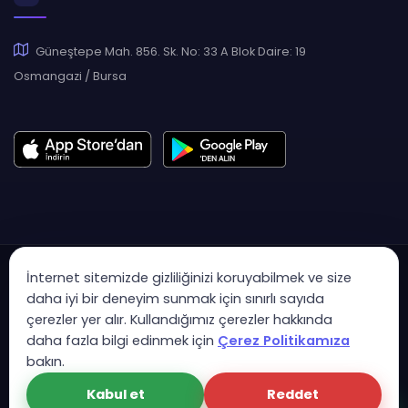
Güneştepe Mah. 856. Sk. No: 33 A Blok Daire: 19
Osmangazi / Bursa
İnternet sitemizde gizliliğinizi koruyabilmek ve size
daha iyi bir deneyim sunmak için sınırlı sayıda
çerezler yer alır. Kullandığımız çerezler hakkında
Copyright © 2007 - 2026 Hukas | Hukuk Asistan • Tüm Hakları
daha fazla bilgi edinmek için
Çerez Politikamıza
Saklıdır
bakın.
KVK Aydınlatma Metni
Gizlilik Politikası
Güvenlik Sözleşmesi
Kabul et
Reddet
Çerez Politikası