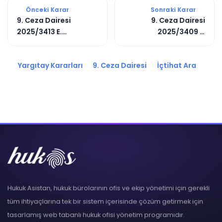
Önceki Karar
Sonraki Karar
9. Ceza Dairesi
9. Ceza Dairesi
2025/3413 E.
2025/3409 E.
2025/6401 K.
2025/4557 K.
Yargıtay Kararları
9. Ceza Dairesi
İçtihat Ara
Hukuk Asistan, hukuk bürolarının ofis ve ekip yönetimi için gerekli
tüm ihtiyaçlarına tek bir sistem içerisinde çözüm getirmek için
tasarlamış web tabanlı hukuk ofisi yönetim programıdır.