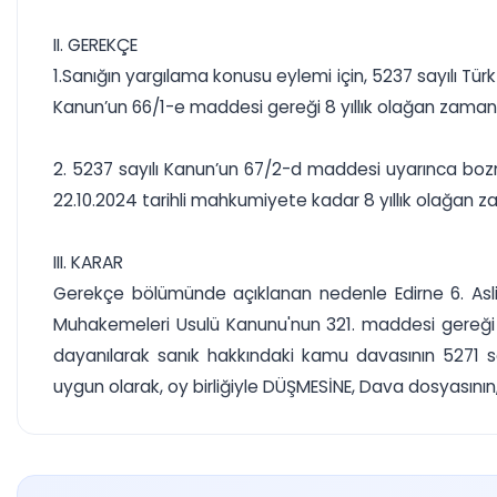
II. GEREKÇE
1.Sanığın yargılama konusu eylemi için, 5237 sayılı Tü
Kanun’un 66/1-e maddesi gereği 8 yıllık olağan zamana
2. 5237 sayılı Kanun’un 67/2-d maddesi uyarınca boz
22.10.2024 tarihli mahkumiyete kadar 8 yıllık olağan 
III. KARAR
Gerekçe bölümünde açıklanan nedenle Edirne 6. Asli
Muhakemeleri Usulü Kanunu'nun 321. maddesi gereği 
dayanılarak sanık hakkındaki kamu davasının 5271
uygun olarak, oy birliğiyle DÜŞMESİNE, Dava dosyasını