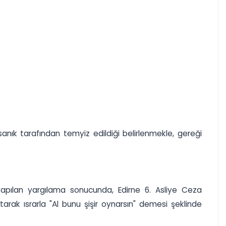
nık tarafından temyiz edildiği belirlenmekle, gereği
yapılan yargılama sonucunda, Edirne 6. Asliye Ceza
rak ısrarla "Al bunu şişir oynarsın" demesi şeklinde