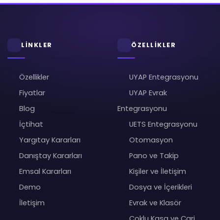
LİNKLER
ÖZELLİKLER
Özellikler
UYAP Entegrasyonu
Fiyatlar
UYAP Evrak
Blog
Entegrasyonu
İçtihat
UETS Entegrasyonu
Yargıtay Kararları
Otomasyon
Danıştay Kararları
Pano ve Takip
Emsal Kararları
Kişiler ve İletişim
Demo
Dosya ve İçerikleri
İletişim
Evrak ve Klasör
Çoklu Kasa ve Cari