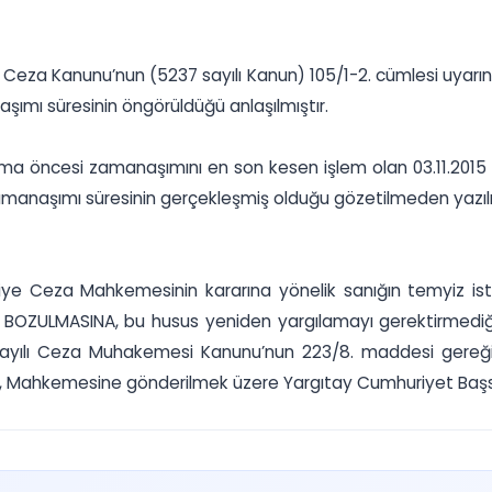
rk Ceza Kanunu’nun (5237 sayılı Kanun) 105/1-2. cümlesi uyar
şımı süresinin öngörüldüğü anlaşılmıştır.
ma öncesi zamanaşımını en son kesen işlem olan 03.11.2015
zamanaşımı süresinin gerçekleşmiş olduğu gözetilmeden yazıl
ye Ceza Mahkemesinin kararına yönelik sanığın temyiz ist
BOZULMASINA, bu husus yeniden yargılamayı gerektirmediği
 sayılı Ceza Muhakemesi Kanunu’nun 223/8. maddesi gereğ
n, Mahkemesine gönderilmek üzere Yargıtay Cumhuriyet Başsavc