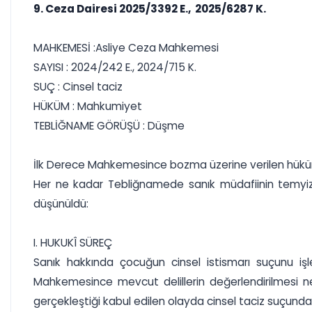
9. Ceza Dairesi 2025/3392 E., 2025/6287 K.
MAHKEMESİ :Asliye Ceza Mahkemesi
SAYISI : 2024/242 E., 2024/715 K.
SUÇ : Cinsel taciz
HÜKÜM : Mahkumiyet
TEBLİĞNAME GÖRÜŞÜ : Düşme
İlk Derece Mahkemesince bozma üzerine verilen hükü
Her ne kadar Tebliğnamede sanık müdafiinin temyiz i
düşünüldü:
I. HUKUKÎ SÜREÇ
Sanık hakkında çocuğun cinsel istismarı suçunu iş
Mahkemesince mevcut delillerin değerlendirilmesi ne
gerçekleştiği kabul edilen olayda cinsel taciz suçunda