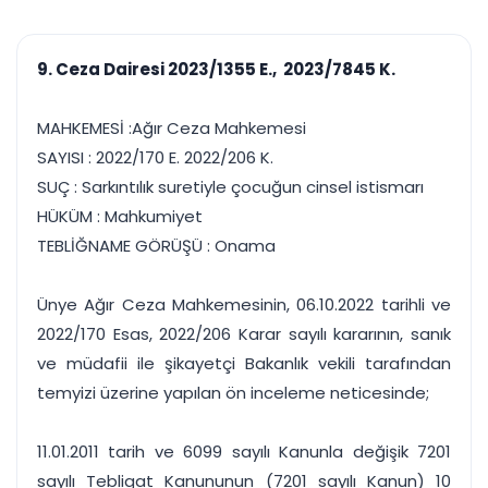
çalışsın
Ajanda ve
Finans ve Kasa
Etkinlikler
Hesap, kasa ve cari
Duruşma ve görev
takibi
9. Ceza Dairesi 2023/1355 E., 2023/7845 K.
takvimi
Raporlar ve Çıkt
Hatırlatma ve
Tek tıkla profesyonel
Bildirim
MAHKEMESİ :Ağır Ceza Mahkemesi
rapor
Süreleri asla kaçırmayın
SAYISI : 2022/170 E. 2022/206 K.
SUÇ : Sarkıntılık suretiyle çocuğun cinsel istismarı
Tek panelde uçtan uca yönetim
UYAP & UETS entegrasyonundan finansa, hepsi bir arada.
HÜKÜM : Mahkumiyet
Tüm özellikleri inceleyin
Ücretsiz Başlayın
TEBLİĞNAME GÖRÜŞÜ : Onama
Ünye Ağır Ceza Mahkemesinin, 06.10.2022 tarihli ve
2022/170 Esas, 2022/206 Karar sayılı kararının, sanık
ve müdafii ile şikayetçi Bakanlık vekili tarafından
temyizi üzerine yapılan ön inceleme neticesinde;
11.01.2011 tarih ve 6099 sayılı Kanunla değişik 7201
sayılı Tebligat Kanununun (7201 sayılı Kanun) 10