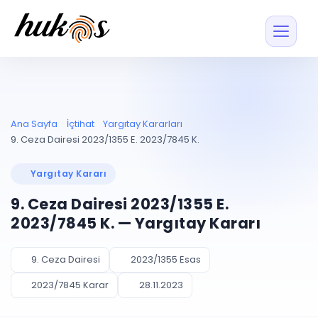
Özellikler
Fiyatlar
ENTEGRASYONLAR
YÖNETİM
UYAP
Dosya ve İçerikl
Ana Sayfa
İçtihat
Yargıtay Kararları
Blog
Entegrasyonu
Tüm dosyalar tek
ekranda
UYAP ile otomatik
9. Ceza Dairesi 2023/1355 E. 2023/7845 K.
senkron
Evrak ve Klasör
İçtihat
UYAP Evrak
Düzenleyin, hızlı erişi
Yargıtay Kararı
Entegrasyonu
İletişim
Kişiler ve İletişi
Evrakları tek tıkla aktarın
9. Ceza Dairesi 2023/1355 E.
Müvekkil ve taraf reh
UETS Entegrasyonu
2023/7845 K. — Yargıtay Kararı
Tebligatları anında
Vekalet Yöneti
Ücretsiz Başlayın
Giriş Yap
görün
Vekaletname ve yetk
takibi
9. Ceza Dairesi
2023/1355 Esas
PLANLAMA & TAKİP
AKILLI & FİNANS
2023/7845 Karar
28.11.2023
Otomasyon
Pano ve Takip
YENİ
Kuralları kurun, sist
Günlük işler tek bakışta