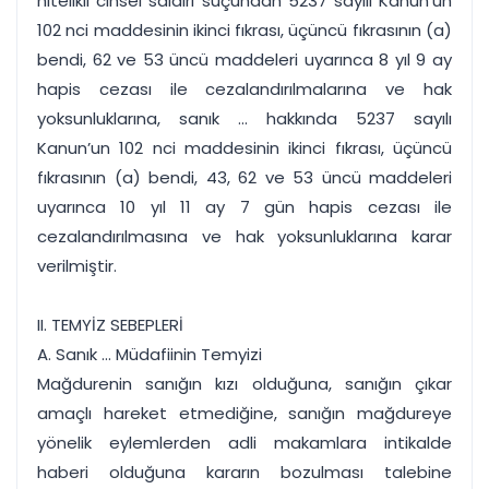
nitelikli cinsel saldırı suçundan 5237 sayılı Kanun’un
102 nci maddesinin ikinci fıkrası, üçüncü fıkrasının (a)
bendi, 62 ve 53 üncü maddeleri uyarınca 8 yıl 9 ay
hapis cezası ile cezalandırılmalarına ve hak
yoksunluklarına, sanık ... hakkında 5237 sayılı
Kanun’un 102 nci maddesinin ikinci fıkrası, üçüncü
fıkrasının (a) bendi, 43, 62 ve 53 üncü maddeleri
uyarınca 10 yıl 11 ay 7 gün hapis cezası ile
cezalandırılmasına ve hak yoksunluklarına karar
verilmiştir.
II. TEMYİZ SEBEPLERİ
A. Sanık ... Müdafiinin Temyizi
Mağdurenin sanığın kızı olduğuna, sanığın çıkar
amaçlı hareket etmediğine, sanığın mağdureye
yönelik eylemlerden adli makamlara intikalde
haberi olduğuna kararın bozulması talebine