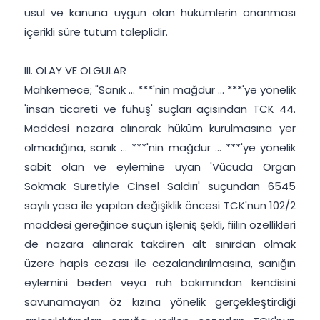
usul ve kanuna uygun olan hükümlerin onanması
içerikli süre tutum taleplidir.
III. OLAY VE OLGULAR
Mahkemece; "Sanık ... ***'nin mağdur ... ***'ye yönelik
'insan ticareti ve fuhuş' suçları açısından TCK 44.
Maddesi nazara alınarak hüküm kurulmasına yer
olmadığına, sanık ... ***'nin mağdur ... ***'ye yönelik
sabit olan ve eylemine uyan 'Vücuda Organ
Sokmak Suretiyle Cinsel Saldırı' suçundan 6545
sayılı yasa ile yapılan değişiklik öncesi TCK'nun 102/2
maddesi gereğince suçun işleniş şekli, fiilin özellikleri
de nazara alınarak takdiren alt sınırdan olmak
üzere hapis cezası ile cezalandırılmasına, sanığın
eylemini beden veya ruh bakımından kendisini
savunamayan öz kızına yönelik gerçekleştirdiği