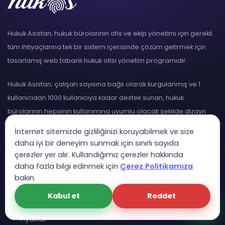
Hukuk Asistan, hukuk bürolarının ofis ve ekip yönetimi için gerekli
tüm ihtiyaçlarına tek bir sistem içerisinde çözüm getirmek için
tasarlamış web tabanlı hukuk ofisi yönetim programıdır.
Hukuk Asistan; çalışan sayısına bağlı olarak kurgulanmış ve 1
kullanıcıdan 1000 kullanıcıya kadar destek sunan, hukuk
bürolarının hepsinin kullanımına uyumlu olacak şekilde dizayn
edilmiştir.
İnternet sitemizde gizliliğinizi koruyabilmek ve size
daha iyi bir deneyim sunmak için sınırlı sayıda
çerezler yer alır. Kullandığımız çerezler hakkında
daha fazla bilgi edinmek için
Çerez Politikamıza
LİNKLER
bakın.
Kabul et
Reddet
Özellikler
Fiyatlar