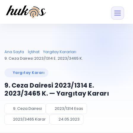
Özellikler
Fiyatlar
ENTEGRASYONLAR
YÖNETİM
UYAP
Dosya ve İçerikl
Ana Sayfa
İçtihat
Yargıtay Kararları
Blog
Entegrasyonu
Tüm dosyalar tek
ekranda
UYAP ile otomatik
9. Ceza Dairesi 2023/1314 E. 2023/3465 K.
senkron
Evrak ve Klasör
İçtihat
UYAP Evrak
Düzenleyin, hızlı erişi
Yargıtay Kararı
Entegrasyonu
İletişim
Kişiler ve İletişi
Evrakları tek tıkla aktarın
9. Ceza Dairesi 2023/1314 E.
Müvekkil ve taraf reh
UETS Entegrasyonu
2023/3465 K. — Yargıtay Kararı
Tebligatları anında
Vekalet Yöneti
Ücretsiz Başlayın
Giriş Yap
görün
Vekaletname ve yetk
takibi
9. Ceza Dairesi
2023/1314 Esas
PLANLAMA & TAKİP
AKILLI & FİNANS
2023/3465 Karar
24.05.2023
Otomasyon
Pano ve Takip
YENİ
Kuralları kurun, sist
Günlük işler tek bakışta