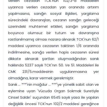
verilen cezadan TCK'nun 102/3-a maddeleri
uyarınca verilen cezadan yarı oranında artırım
yapılmasına, sanığın sosyal ilişkileri, yargılama
sürecindeki davranışları, cezanın sanığın geleceği
üzerindeki muhtemel etkileri, sanığın yargılama
boyunca olumsuz bir tutum ve davranışına
rastlanılmamış olması nazara alınarak TCK'nun 62/1
maddesi uyarınca cezasının taktiren 1/6 oranında
indirilmesine, sanığa verilen hapis cezasının süresi
dikkate alınarak şartları oluşmadığından sanık
hakkında 5237 sayılı TCK'nın 50. Ve 51. Maddeleri ile
CMK 231/5.maddesinin uygulanmasına yer
olmadığına, karar vermek gerekmiştir.
Sanık ... ***'nin mağdur ... ***'ye yönelik sabit olan ve
eylemine uyan 'Vücuda Organ Sokmak Suretiyle
Cinsel Saldırı' suçundan 6545 sayılı yasa ile yapılan
değişiklik öncesi TCK'nun 102/2 maddesi gereğince