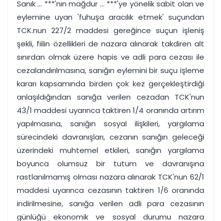
Sanık ... ***'nın mağdur ... ***'ye yönelik sabit olan ve
eylemine uyan 'fuhuşa aracılık etmek' suçundan
TCK.nun 227/2 maddesi gereğince suçun işleniş
şekli, fiilin özellikleri de nazara alınarak takdiren alt
sınırdan olmak üzere hapis ve adli para cezası ile
cezalandırılmasına, sanığın eylemini bir suçu işleme
kararı kapsamında birden çok kez gerçekleştirdiği
anlaşıldığından sanığa verilen cezadan TCK'nun
43/1 maddesi uyarınca taktiren 1/4 oranında artırım
yapılmasına, sanığın sosyal ilişkileri, yargılama
sürecindeki davranışları, cezanın sanığın geleceği
üzerindeki muhtemel etkileri, sanığın yargılama
boyunca olumsuz bir tutum ve davranışına
rastlanılmamış olması nazara alınarak TCK'nun 62/1
maddesi uyarınca cezasının taktiren 1/6 oranında
indirilmesine, sanığa verilen adli para cezasının
günlüğü ekonomik ve sosyal durumu nazara