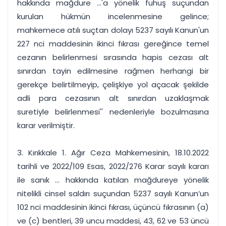
hakkında mağdure ...'a yönelik fuhuş suçundan
kurulan hükmün incelenmesine gelince;
mahkemece atılı suçtan dolayı 5237 sayılı Kanun'un
227 nci maddesinin ikinci fıkrası gereğince temel
cezanın belirlenmesi sırasında hapis cezası alt
sınırdan tayin edilmesine rağmen herhangi bir
gerekçe belirtilmeyip, çelişkiye yol açacak şekilde
adli para cezasının alt sınırdan uzaklaşmak
suretiyle belirlenmesi'' nedenleriyle bozulmasına
karar verilmiştir.
3. Kırıkkale 1. Ağır Ceza Mahkemesinin, 18.10.2022
tarihli ve 2022/109 Esas, 2022/276 Karar sayılı kararı
ile sanık ... hakkında katılan mağdureye yönelik
nitelikli cinsel saldırı suçundan 5237 sayılı Kanun’un
102 nci maddesinin ikinci fıkrası, üçüncü fıkrasının (a)
ve (c) bentleri, 39 uncu maddesi, 43, 62 ve 53 üncü