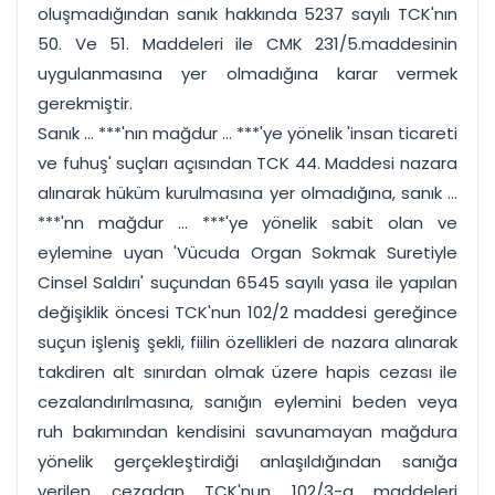
oluşmadığından sanık hakkında 5237 sayılı TCK'nın
50. Ve 51. Maddeleri ile CMK 231/5.maddesinin
uygulanmasına yer olmadığına karar vermek
gerekmiştir.
Sanık ... ***'nın mağdur ... ***'ye yönelik 'insan ticareti
ve fuhuş' suçları açısından TCK 44. Maddesi nazara
alınarak hüküm kurulmasına yer olmadığına, sanık ...
***'nn mağdur ... ***'ye yönelik sabit olan ve
eylemine uyan 'Vücuda Organ Sokmak Suretiyle
Cinsel Saldırı' suçundan 6545 sayılı yasa ile yapılan
değişiklik öncesi TCK'nun 102/2 maddesi gereğince
suçun işleniş şekli, fiilin özellikleri de nazara alınarak
takdiren alt sınırdan olmak üzere hapis cezası ile
cezalandırılmasına, sanığın eylemini beden veya
ruh bakımından kendisini savunamayan mağdura
yönelik gerçekleştirdiği anlaşıldığından sanığa
verilen cezadan TCK'nun 102/3-a maddeleri