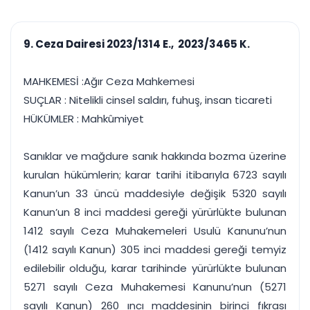
çalışsın
Ajanda ve
Finans ve Kasa
Etkinlikler
Hesap, kasa ve cari
Duruşma ve görev
takibi
9. Ceza Dairesi 2023/1314 E., 2023/3465 K.
takvimi
Raporlar ve Çıkt
Hatırlatma ve
Tek tıkla profesyonel
Bildirim
MAHKEMESİ :Ağır Ceza Mahkemesi
rapor
Süreleri asla kaçırmayın
SUÇLAR : Nitelikli cinsel saldırı, fuhuş, insan ticareti
HÜKÜMLER : Mahkûmiyet
Tek panelde uçtan uca yönetim
UYAP & UETS entegrasyonundan finansa, hepsi bir arada.
Tüm özellikleri inceleyin
Ücretsiz Başlayın
Sanıklar ve mağdure sanık hakkında bozma üzerine
kurulan hükümlerin; karar tarihi itibarıyla 6723 sayılı
Kanun’un 33 üncü maddesiyle değişik 5320 sayılı
Kanun’un 8 inci maddesi gereği yürürlükte bulunan
1412 sayılı Ceza Muhakemeleri Usulü Kanunu’nun
(1412 sayılı Kanun) 305 inci maddesi gereği temyiz
edilebilir olduğu, karar tarihinde yürürlükte bulunan
5271 sayılı Ceza Muhakemesi Kanunu’nun (5271
sayılı Kanun) 260 ıncı maddesinin birinci fıkrası