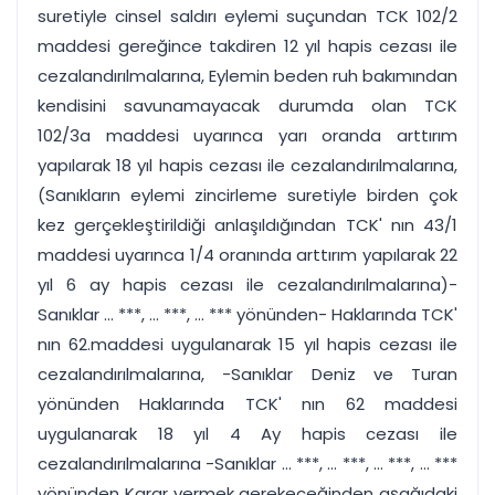
suretiyle cinsel saldırı eylemi suçundan TCK 102/2
maddesi gereğince takdiren 12 yıl hapis cezası ile
cezalandırılmalarına, Eylemin beden ruh bakımından
kendisini savunamayacak durumda olan TCK
102/3a maddesi uyarınca yarı oranda arttırım
yapılarak 18 yıl hapis cezası ile cezalandırılmalarına,
(Sanıkların eylemi zincirleme suretiyle birden çok
kez gerçekleştirildiği anlaşıldığından TCK' nın 43/1
maddesi uyarınca 1/4 oranında arttırım yapılarak 22
yıl 6 ay hapis cezası ile cezalandırılmalarına)-
Sanıklar ... ***, ... ***, ... *** yönünden- Haklarında TCK'
nın 62.maddesi uygulanarak 15 yıl hapis cezası ile
cezalandırılmalarına, -Sanıklar Deniz ve Turan
yönünden Haklarında TCK' nın 62 maddesi
uygulanarak 18 yıl 4 Ay hapis cezası ile
cezalandırılmalarına -Sanıklar ... ***, ... ***, ... ***, ... ***
yönünden Karar vermek gerekeceğinden aşağıdaki