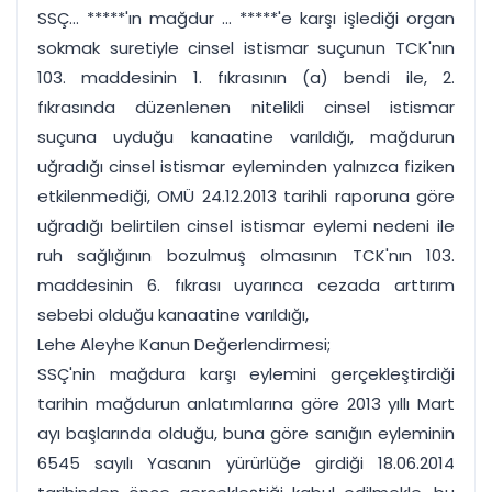
SSÇ... *****'ın mağdur ... *****'e karşı işlediği organ
sokmak suretiyle cinsel istismar suçunun TCK'nın
103. maddesinin 1. fıkrasının (a) bendi ile, 2.
fıkrasında düzenlenen nitelikli cinsel istismar
suçuna uyduğu kanaatine varıldığı, mağdurun
uğradığı cinsel istismar eyleminden yalnızca fiziken
etkilenmediği, OMÜ 24.12.2013 tarihli raporuna göre
uğradığı belirtilen cinsel istismar eylemi nedeni ile
ruh sağlığının bozulmuş olmasının TCK'nın 103.
maddesinin 6. fıkrası uyarınca cezada arttırım
sebebi olduğu kanaatine varıldığı,
Lehe Aleyhe Kanun Değerlendirmesi;
SSÇ'nin mağdura karşı eylemini gerçekleştirdiği
tarihin mağdurun anlatımlarına göre 2013 yıllı Mart
ayı başlarında olduğu, buna göre sanığın eyleminin
6545 sayılı Yasanın yürürlüğe girdiği 18.06.2014