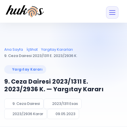
Özellikler
Fiyatlar
ENTEGRASYONLAR
YÖNETİM
UYAP
Dosya ve İçerikl
Ana Sayfa
İçtihat
Yargıtay Kararları
Blog
Entegrasyonu
Tüm dosyalar tek
ekranda
UYAP ile otomatik
9. Ceza Dairesi 2023/1311 E. 2023/2936 K.
senkron
Evrak ve Klasör
İçtihat
UYAP Evrak
Düzenleyin, hızlı erişi
Yargıtay Kararı
Entegrasyonu
İletişim
Kişiler ve İletişi
Evrakları tek tıkla aktarın
9. Ceza Dairesi 2023/1311 E.
Müvekkil ve taraf reh
UETS Entegrasyonu
2023/2936 K. — Yargıtay Kararı
Tebligatları anında
Vekalet Yöneti
Ücretsiz Başlayın
Giriş Yap
görün
Vekaletname ve yetk
takibi
9. Ceza Dairesi
2023/1311 Esas
PLANLAMA & TAKİP
AKILLI & FİNANS
2023/2936 Karar
09.05.2023
Otomasyon
Pano ve Takip
YENİ
Kuralları kurun, sist
Günlük işler tek bakışta