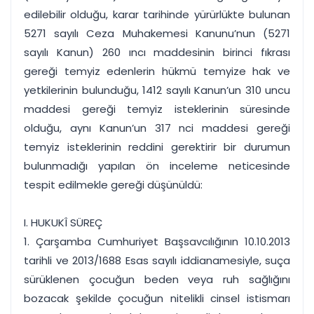
edilebilir olduğu, karar tarihinde yürürlükte bulunan
5271 sayılı Ceza Muhakemesi Kanunu’nun (5271
sayılı Kanun) 260 ıncı maddesinin birinci fıkrası
gereği temyiz edenlerin hükmü temyize hak ve
yetkilerinin bulunduğu, 1412 sayılı Kanun’un 310 uncu
maddesi gereği temyiz isteklerinin süresinde
olduğu, aynı Kanun’un 317 nci maddesi gereği
temyiz isteklerinin reddini gerektirir bir durumun
bulunmadığı yapılan ön inceleme neticesinde
tespit edilmekle gereği düşünüldü:
I. HUKUKÎ SÜREÇ
1. Çarşamba Cumhuriyet Başsavcılığının 10.10.2013
tarihli ve 2013/1688 Esas sayılı iddianamesiyle, suça
sürüklenen çocuğun beden veya ruh sağlığını
bozacak şekilde çocuğun nitelikli cinsel istismarı