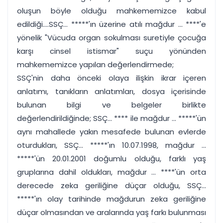
oluşun böyle olduğu mahkememizce kabul
edildiği....SSÇ... *****'ın üzerine atılı mağdur ... ****'e
yönelik "Vücuda organ sokulması suretiyle çocuğa
karşı cinsel istismar" suçu yönünden
mahkememizce yapılan değerlendirmede;
SSÇ'nin daha önceki olaya ilişkin ikrar içeren
anlatımı, tanıkların anlatımları, dosya içerisinde
bulunan bilgi ve belgeler birlikte
değerlendirildiğinde; SSÇ... **** ile mağdur ... *****'ün
aynı mahallede yakın mesafede bulunan evlerde
oturdukları, SSÇ... *****'ın 10.07.1998, mağdur ...
*****'ün 20.01.2001 doğumlu olduğu, farklı yaş
gruplarına dahil oldukları, mağdur ... ****'ün orta
derecede zeka geriliğine düçar olduğu, SSÇ...
*****'ın olay tarihinde mağdurun zeka geriliğine
düçar olmasından ve aralarında yaş farkı bulunması