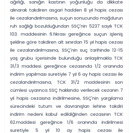
ağırlığı, sanığın kastının yoğunluğu da dikkate
alınarak takdiren asgari hadden 8 yıl hapis cezası
ile cezalandırılmasına, suçun sonucunda mağdurun
ruh sağlığı bozulduğundan SSÇ'nin 5237 sayılı TCK
103. maddesinin 6.fıkrası gereğince suçun işleniş
şekline göre takdiren alt sınırdan 15 yıl hapis cezası
ile cezalandırılmasına, SSÇ'nin suç tarihinde 12-15
yaş grubu içerisinde bulunduğu anlaşılmakla TCK
31/3 maddesi gereğince cezasında 1/2 oranında
indirim yapılması suretiyle 7 yıl 6 ay hapis cezası ile
cezalandırılmasına, TCK 31/2 maddesinin son
cümlesi uyarınca SSÇ hakkında verilecek cezanın 7
yıl hapis cezasına indirilmesine, SSÇ'nin yargılama
sürecindeki tutum ve davranışları lehine takdiri
indirim nedeni kabul edildiğinden cezasının TCK
62.maddesi gereğince 1/6 oranında indirilmesi
suretiyle 5 yıl 10 ay hapis cezası ile