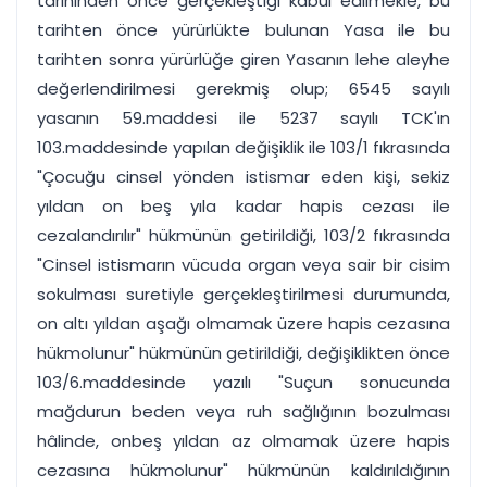
tarihinden önce gerçekleştiği kabul edilmekle, bu
tarihten önce yürürlükte bulunan Yasa ile bu
tarihten sonra yürürlüğe giren Yasanın lehe aleyhe
değerlendirilmesi gerekmiş olup; 6545 sayılı
yasanın 59.maddesi ile 5237 sayılı TCK'ın
103.maddesinde yapılan değişiklik ile 103/1 fıkrasında
"Çocuğu cinsel yönden istismar eden kişi, sekiz
yıldan on beş yıla kadar hapis cezası ile
cezalandırılır" hükmünün getirildiği, 103/2 fıkrasında
"Cinsel istismarın vücuda organ veya sair bir cisim
sokulması suretiyle gerçekleştirilmesi durumunda,
on altı yıldan aşağı olmamak üzere hapis cezasına
hükmolunur" hükmünün getirildiği, değişiklikten önce
103/6.maddesinde yazılı "Suçun sonucunda
mağdurun beden veya ruh sağlığının bozulması
hâlinde, onbeş yıldan az olmamak üzere hapis
cezasına hükmolunur" hükmünün kaldırıldığının