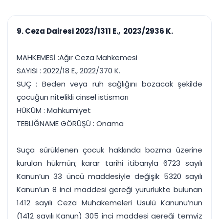
çalışsın
Ajanda ve
Finans ve Kasa
Etkinlikler
Hesap, kasa ve cari
Duruşma ve görev
takibi
9. Ceza Dairesi 2023/1311 E., 2023/2936 K.
takvimi
Raporlar ve Çıkt
Hatırlatma ve
Tek tıkla profesyonel
Bildirim
MAHKEMESİ :Ağır Ceza Mahkemesi
rapor
Süreleri asla kaçırmayın
SAYISI : 2022/18 E., 2022/370 K.
SUÇ : Beden veya ruh sağlığını bozacak şekilde
Tek panelde uçtan uca yönetim
UYAP & UETS entegrasyonundan finansa, hepsi bir arada.
çocuğun nitelikli cinsel istismarı
Tüm özellikleri inceleyin
Ücretsiz Başlayın
HÜKÜM : Mahkumiyet
TEBLİĞNAME GÖRÜŞÜ : Onama
Suça sürüklenen çocuk hakkında bozma üzerine
kurulan hükmün; karar tarihi itibarıyla 6723 sayılı
Kanun’un 33 üncü maddesiyle değişik 5320 sayılı
Kanun’un 8 inci maddesi gereği yürürlükte bulunan
1412 sayılı Ceza Muhakemeleri Usulü Kanunu’nun
(1412 sayılı Kanun) 305 inci maddesi gereği temyiz