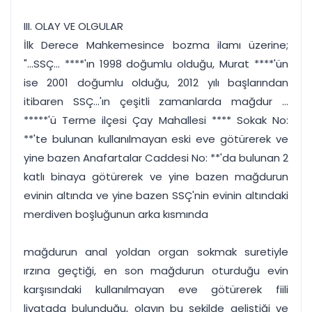
III. OLAY VE OLGULAR
İlk Derece Mahkemesince bozma ilamı üzerine;
"...SSÇ... ****'ın 1998 doğumlu olduğu, Murat ****'ün
ise 2001 doğumlu olduğu, 2012 yılı başlarından
itibaren SSÇ...'ın çeşitli zamanlarda mağdur ...
*****'ü Terme ilçesi Çay Mahallesi **** Sokak No:
**'te bulunan kullanılmayan eski eve götürerek ve
yine bazen Anafartalar Caddesi No: **'da bulunan 2
katlı binaya götürerek ve yine bazen mağdurun
evinin altında ve yine bazen SSÇ'nin evinin altındaki
merdiven boşluğunun arka kısmında
mağdurun anal yoldan organ sokmak suretiyle
ırzına geçtiği, en son mağdurun oturduğu evin
karşısındaki kullanılmayan eve götürerek fiili
livatada bulunduğu, olayın bu şekilde geliştiği ve