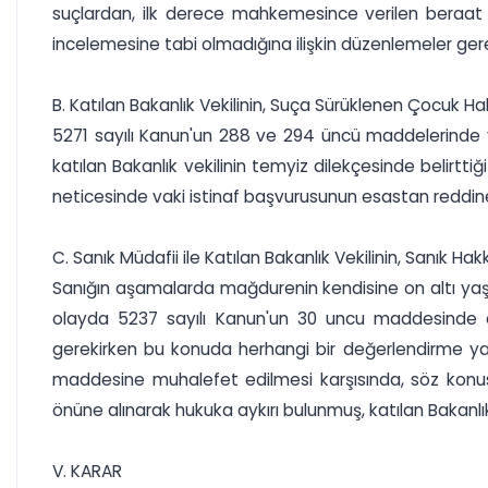
suçlardan, ilk derece mahkemesince verilen beraat ka
incelemesine tabi olmadığına ilişkin düzenlemeler gereği
B. Katılan Bakanlık Vekilinin, Suça Sürüklenen Çocuk 
5271 sayılı Kanun'un 288 ve 294 üncü maddelerinde y
katılan Bakanlık vekilinin temyiz dilekçesinde belirt
neticesinde vaki istinaf başvurusunun esastan reddine
C. Sanık Müdafii ile Katılan Bakanlık Vekilinin, Sanık
Sanığın aşamalarda mağdurenin kendisine on altı ya
olayda 5237 sayılı Kanun'un 30 uncu maddesinde dü
gerekirken bu konuda herhangi bir değerlendirme yap
maddesine muhalefet edilmesi karşısında, söz konus
önüne alınarak hukuka aykırı bulunmuş, katılan Bakanlı
V. KARAR