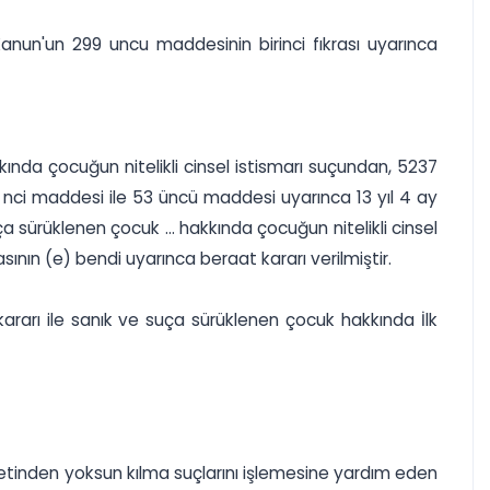
Kanun'un 299 uncu maddesinin birinci fıkrası uyarınca
akkında çocuğun nitelikli cinsel istismarı suçundan, 5237
62 nci maddesi ile 53 üncü maddesi uyarınca 13 yıl 4 ay
a sürüklenen çocuk ... hakkında çocuğun nitelikli cinsel
sının (e) bendi uyarınca beraat kararı verilmiştir.
kararı ile sanık ve suça sürüklenen çocuk hakkında İlk
rriyetinden yoksun kılma suçlarını işlemesine yardım eden