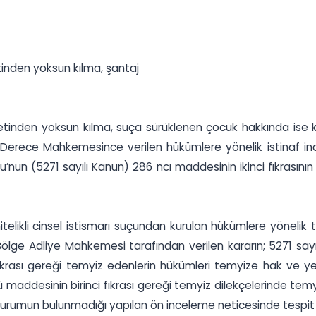
yetinden yoksun kılma, şantaj
rriyetinden yoksun kılma, suça sürüklenen çocuk hakkında ise 
k Derece Mahkemesince verilen hükümlere yönelik istinaf i
’nun (5271 sayılı Kanun) 286 ncı maddesinin ikinci fıkrasının
elikli cinsel istismarı suçundan kurulan hükümlere yöneli
Bölge Adliye Mahkemesi tarafından verilen kararın; 5271 sayıl
fıkrası gereği temyiz edenlerin hükümleri temyize hak ve yetk
maddesinin birinci fıkrası gereği temyiz dilekçelerinde temyiz
ir durumun bulunmadığı yapılan ön inceleme neticesinde tespit 