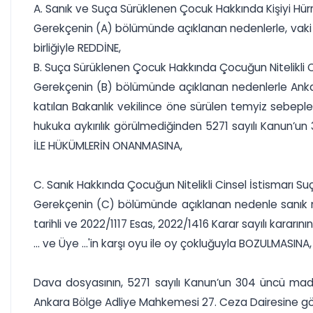
A. Sanık ve Suça Sürüklenen Çocuk Hakkında Kişiyi Hü
Gerekçenin (A) bölümünde açıklanan nedenlerle, vaki te
birliğiyle REDDİNE,
B. Suça Sürüklenen Çocuk Hakkında Çocuğun Nitelikli
Gerekçenin (B) bölümünde açıklanan nedenlerle Ankara 
katılan Bakanlık vekilince öne sürülen temyiz sebepler
hukuka aykırılık görülmediğinden 5271 sayılı Kanun’un 
İLE HÜKÜMLERİN ONANMASINA,
C. Sanık Hakkında Çocuğun Nitelikli Cinsel İstismarı
Gerekçenin (C) bölümünde açıklanan nedenle sanık m
tarihli ve 2022/1117 Esas, 2022/1416 Karar sayılı kararın
... ve Üye ...'in karşı oyu ile oy çokluğuyla BOZULMASINA,
Dava dosyasının, 5271 sayılı Kanun’un 304 üncü madde
Ankara Bölge Adliye Mahkemesi 27. Ceza Dairesine gö