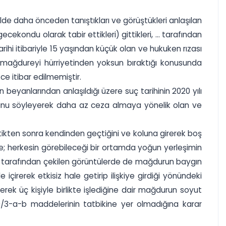
halde daha önceden tanıştıkları ve görüştükleri anlaşılan
cekondu olarak tabir ettikleri) gittikleri, ... tarafından
arihi itibariyle 15 yaşından küçük olan ve hukuken rızası
mağdureyi hürriyetinden yoksun bıraktığı konusunda
 itibar edilmemiştir.
'un beyanlarından anlaşıldığı üzere suç tarihinin 2020 yılı
duğunu söyleyerek daha az ceza almaya yönelik olan ve
içtikten sonra kendinden geçtiğini ve koluna girerek boş
 de; herkesin görebileceği bir ortamda yoğun yerleşimin
... tarafından çekilen görüntülerde de mağdurun baygın
içirerek etkisiz hale getirip ilişkiye girdiği yönündeki
erek üç kişiyle birlikte işlediğine dair mağdurun soyut
9/3-a-b maddelerinin tatbikine yer olmadığına karar