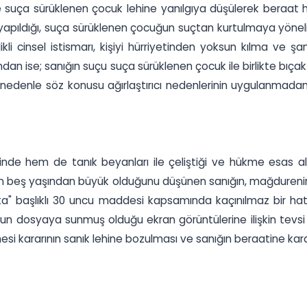
inde suça sürüklenen çocuk lehine yanılgıya düşülerek beraat 
ta yapıldığı, suça sürüklenen çocuğun suçtan kurtulmaya yönel
kli cinsel istismarı, kişiyi hürriyetinden yoksun kılma ve 
sından ise; sanığın suçu suça sürüklenen çocuk ile birlikte bıça
u nedenle söz konusu ağırlaştırıcı nedenlerinin uygulanmadan
nde hem de tanık beyanları ile çeliştiği ve hükme esas alı
 on beş yaşından büyük olduğunu düşünen sanığın, mağdurenin 
n "Hata" başlıklı 30 uncu maddesi kapsamında kaçınılmaz bir
.’un dosyaya sunmuş olduğu ekran görüntülerine ilişkin tevsi
si kararının sanık lehine bozulması ve sanığın beraatine karar