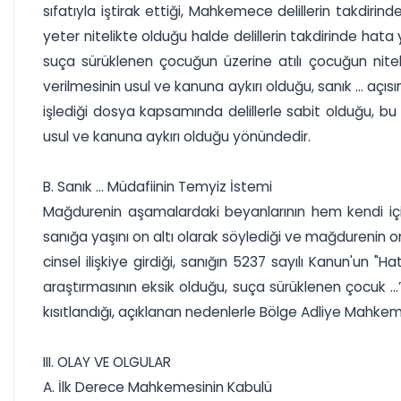
sıfatıyla iştirak ettiği, Mahkemece delillerin takdir
yeter nitelikte olduğu halde delillerin takdirinde ha
suça sürüklenen çocuğun üzerine atılı çocuğun niteli
verilmesinin usul ve kanuna aykırı olduğu, sanık ... açı
işlediği dosya kapsamında delillerle sabit olduğu, b
usul ve kanuna aykırı olduğu yönündedir.
B. Sanık ... Müdafiinin Temyiz İstemi
Mağdurenin aşamalardaki beyanlarının hem kendi içi
sanığa yaşını on altı olarak söylediği ve mağdurenin
cinsel ilişkiye girdiği, sanığın 5237 sayılı Kanun'u
araştırmasının eksik olduğu, suça sürüklenen çocuk ..
kısıtlandığı, açıklanan nedenlerle Bölge Adliye Mahkeme
III. OLAY VE OLGULAR
A. İlk Derece Mahkemesinin Kabulü