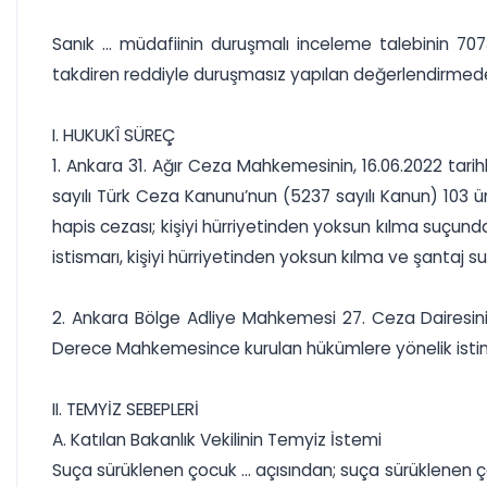
Sanık ... müdafiinin duruşmalı inceleme talebinin 70
takdiren reddiyle duruşmasız yapılan değerlendirmed
I. HUKUKÎ SÜREÇ
1. Ankara 31. Ağır Ceza Mahkemesinin, 16.06.2022 tarihli
sayılı Türk Ceza Kanunu’nun (5237 sayılı Kanun) 103 ün
hapis cezası; kişiyi hürriyetinden yoksun kılma suçunda
istismarı, kişiyi hürriyetinden yoksun kılma ve şantaj s
2. Ankara Bölge Adliye Mahkemesi 27. Ceza Dairesinin 
Derece Mahkemesince kurulan hükümlere yönelik istinaf
II. TEMYİZ SEBEPLERİ
A. Katılan Bakanlık Vekilinin Temyiz İstemi
Suça sürüklenen çocuk ... açısından; suça sürüklenen çoc