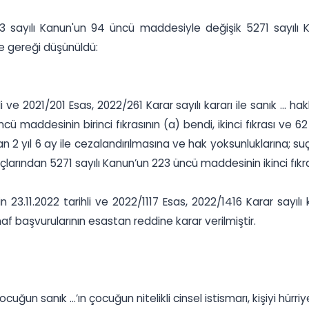
73 sayılı Kanun'un 94 üncü maddesiyle değişik 5271 sayılı 
e gereği düşünüldü:
 ve 2021/201 Esas, 2022/261 Karar sayılı kararı ile sanık ... h
cü maddesinin birinci fıkrasının (a) bendi, ikinci fıkrası ve 
n 2 yıl 6 ay ile cezalandırılmasına ve hak yoksunluklarına; suç
uçlarından 5271 sayılı Kanun’un 223 üncü maddesinin ikinci fıkra
23.11.2022 tarihli ve 2022/1117 Esas, 2022/1416 Karar sayılı 
 başvurularının esastan reddine karar verilmiştir.
uğun sanık ...’ın çocuğun nitelikli cinsel istismarı, kişiyi hü