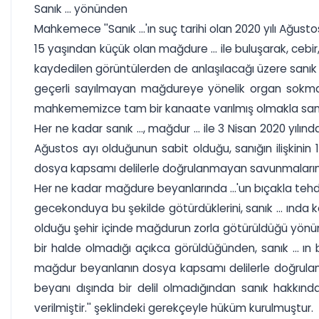
Sanık ... yönünden
Mahkemece ''Sanık ...'ın suç tarihi olan 2020 yılı Ağust
15 yaşından küçük olan mağdure ... ile buluşarak, cebir, 
kaydedilen görüntülerden de anlaşılacağı üzere sanık ...
geçerli sayılmayan mağdureye yönelik organ sokmak
mahkememizce tam bir kanaate varılmış olmakla sanı
Her ne kadar sanık ..., mağdur ... ile 3 Nisan 2020 yılınd
Ağustos ayı olduğunun sabit olduğu, sanığın ilişkini
dosya kapsamı delilerle doğrulanmayan savunmaların
Her ne kadar mağdure beyanlarında ...'un bıçakla tehdit
gecekonduya bu şekilde götürdüklerini, sanık ... ında 
olduğu şehir içinde mağdurun zorla götürüldüğü yönünd
bir halde olmadığı açıkca görüldüğünden, sanık ... ın b
mağdur beyanlanın dosya kapsamı delilerle doğrulanmadı
beyanı dışında bir delil olmadığından sanık hakkın
verilmiştir.'' şeklindeki gerekçeyle hüküm kurulmuştur.