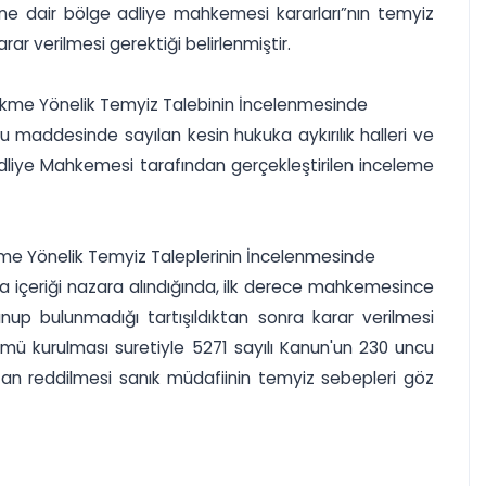
dine dair bölge adliye mahkemesi kararları”nın temyiz
ar verilmesi gerektiği belirlenmiştir.
 Hükme Yönelik Temyiz Talebinin İncelenmesinde
maddesinde sayılan kesin hukuka aykırılık halleri ve
 Adliye Mahkemesi tarafından gerçekleştirilen inceleme
Hükme Yönelik Temyiz Taleplerinin İncelenmesinde
içeriği nazara alındığında, ilk derece mahkemesince
p bulunmadığı tartışıldıktan sonra karar verilmesi
mü kurulması suretiyle 5271 sayılı Kanun'un 230 uncu
an reddilmesi sanık müdafiinin temyiz sebepleri göz