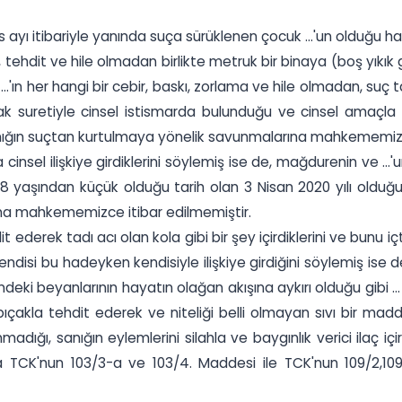
os ayı itibariyle yanında suça sürüklenen çocuk ...'un olduğu 
tehdit ve hile olmadan birlikte metruk bir binaya (boş yıkık ge
'ın her hangi bir cebir, baskı, zorlama ve hile olmadan, suç t
 suretiyle cinsel istismarda bulunduğu ve cinsel amaçla 
ğın suçtan kurtulmaya yönelik savunmalarına mahkememizce
a cinsel ilişkiye girdiklerini söylemiş ise de, mağdurenin ve ...
n 18 yaşından küçük olduğu tarih olan 3 Nisan 2020 yılı ol
a mahkememizce itibar edilmemiştir.
 ederek tadı acı olan kola gibi bir şey içirdiklerini ve bunu 
kendisi bu hadeyken kendisiyle ilişkiye girdiğini söylemiş ise
eki beyanlarının hayatın olağan akışına aykırı olduğu gibi 
ıçakla tehdit ederek ve niteliği belli olmayan sıvı bir madde 
ğı, sanığın eylemlerini silahla ve baygınlık verici ilaç içir
da TCK'nun 103/3-a ve 103/4. Maddesi ile TCK'nun 109/2,10