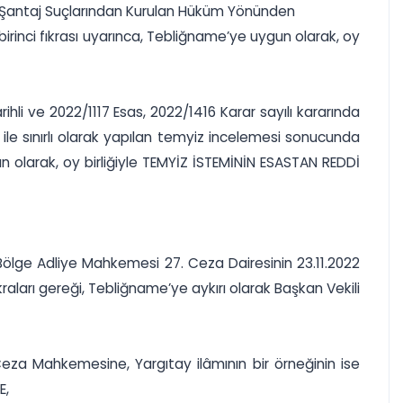
a Şantaj Suçlarından Kurulan Hüküm Yönünden
irinci fıkrası uyarınca, Tebliğname’ye uygun olarak, oy
li ve 2022/1117 Esas, 2022/1416 Karar sayılı kararında
 ile sınırlı olarak yapılan temyiz incelemesi sonucunda
un olarak, oy birliğiyle TEMYİZ İSTEMİNİN ESASTAN REDDİ
lge Adliye Mahkemesi 27. Ceza Dairesinin 23.11.2022
ıkraları gereği, Tebliğname’ye aykırı olarak Başkan Vekili
Ceza Mahkemesine, Yargıtay ilâmının bir örneğinin ise
E,