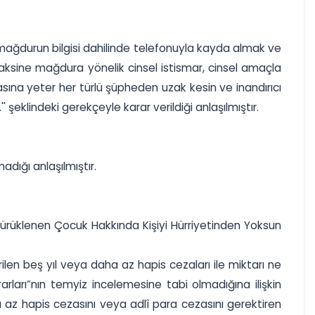
üyü mağdurun bilgisi dahilinde telefonuyla kayda almak ve
ksine mağdura yönelik cinsel istismar, cinsel amaçla
sına yeter her türlü şüpheden uzak kesin ve inandırıcı
şeklindeki gerekçeyle karar verildiği anlaşılmıştır.
dığı anlaşılmıştır.
 Sürüklenen Çocuk Hakkında Kişiyi Hürriyetinden Yoksun
ilen beş yıl veya daha az hapis cezaları ile miktarı ne
rları”nın temyiz incelemesine tabi olmadığına ilişkin
a az hapis cezasını veya adlî para cezasını gerektiren