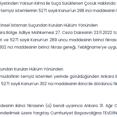
rriyetinden Yoksun Kılma ile Suça Sürüklenen Çocuk Hakkınd
myiz istemlerinin 5271 sayılı Kanun'un 298 inci maddesinin b
 Cinsel İstismarı Suçundan Kurulan Hüküm Yönünden
Bölge Adliye Mahkemesi 27. Ceza Dairesinin 23.11.2022 tarih
i ve 5271 sayılı Kanun’un 289 uncu maddesinin birinci fıkrası
302 nci maddesinin birinci fıkrası gereği, Tebliğname’ye uyg
 Suçundan Kurulan Hüküm Yönünden
üdafiinin temyiz istemleri yerinde görüldüğünden Ankara Bö
ın 5271 sayılı Kanun’un 302 nci maddesinin ikinci ile dördüncü f
sinin ikiinci fıkrasının (a) bendi uyarınca Ankara 31. Ağır 
nderilmek üzere Yargıtay Cumhuriyet Başsavcılığına TEVDİİN