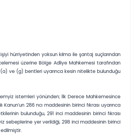
kişiyi hürriyetinden yoksun kılma ile şantaj suçlarından
ncelemesi üzerine Bölge Adliye Mahkemesi tarafından
 (a) ve (g) bentleri uyarınca kesin nitelikte bulunduğu
k temyiz istemleri yönünden; İlk Derece Mahkemesince
ı Kanun’un 286 ncı maddesinin birinci fıkrası uyarınca
ilerinin bulunduğu, 291 inci maddesinin birinci fıkrası
 sebeplerine yer verildiği, 298 inci maddesinin birinci
edilmiştir.