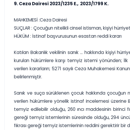
9. Ceza Dairesi 2023/1235 E., 2023/1799 K.
MAHKEMESİ :Ceza Dairesi
SUÇLAR : Çocuğun nitelikli cinsel istismarı, kişiyi hürri
HÜKÜM : İstinaf başvurusunun esastan reddi kararı
Katılan Bakanlık vekilinin sanık ... hakkında kişiyi hü
kurulan hükümlere karşı temyiz istemi yönünden; İl
verilen kararların; 5271 sayılı Ceza Muhakemesi Kanunu
belirlenmiştir.
Sanık ve suça sürüklenen çocuk hakkında çocuğun nit
verilen hükümlere yönelik istinaf incelemesi üzerine 
temyiz edilebilir olduğu, 260 ıncı maddesinin birinci 
gereği temyiz istemlerinin süresinde olduğu, 294 üncü 
fıkrası gereği temyiz istemlerinin reddini gerektirir b