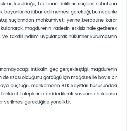
hükmü kurulduğu, toplanan delillerin suçların sübutuna
ik beyanlarına itibar edilmemesi gerektiği, bu nedenle
şantaj suçlarından mahkumiyeti yerine beraatine karar
k kullanarak, mağdurenin iradesini etkisiz hale getirerek
 ve takdiri indirim uygulanarak hükümler kurulmasının
namayacağı, intikalin geç gerçekleştiği, mağdurenin
de rızası olduğunu gördüğü için mağdure ile böyle bir
 hataya düştüğü, mahkemenin BTK kayıtları hususundaki
 tahkikat taleplerinin reddedilerek savunma haklarının
 verilmesi gerektiğine yöneliktir.