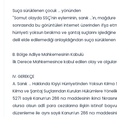
Suça sürüklenen çocuk ... yönünden
''Somut olayda SSÇ'nin eyleminin, sanık ...'ın, mağdure 
sonrasında bu görüntüleri internet üzerinden ifşa e
hürriyeti yoksun bırakma ve şantaj suçlarını işlediği
delil elde edilemediği anlaşıldığından suça sürüklenen 
B. Bölge Adliye Mahkemesinin Kabulü
İlk Derece Mahkemesince kabul edilen olay ve olgularda
IV. GEREKÇE
A. Sanık ... Hakkında Kişiyi Hürriyetinden Yoksun Kıl
Kılma ve Şantaj Suçlarından Kurulan Hükümlere Yönelik
5271 sayılı Kanun’un 286 ncı maddesinin ikinci fıkrası
olursa olsun adlî para cezalarına ilişkin istinaf ba
düzenleme ile aynı sayılı Kanun’un 286 ncı maddesinin