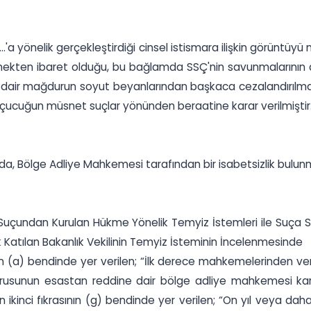
...'a yönelik gerçekleştirdiği cinsel istismara ilişkin görünt
tmekten ibaret olduğu, bu bağlamda SSÇ'nin savunmalarının a
ne dair mağdurun soyut beyanlarından başkaca cezalandırılma
çucuğun müsnet suçlar yönünden beraatine karar verilmiştir.'' 
, Bölge Adliye Mahkemesi tarafından bir isabetsizlik bulunma
ma Suçundan Kurulan Hükme Yönelik Temyiz İstemleri ile Suça
 Katılan Bakanlık Vekilinin Temyiz İsteminin İncelenmesinde
nın (a) bendinde yer verilen; “İlk derece mahkemelerinden ver
şvurusunun esastan reddine dair bölge adliye mahkemesi kara
 ikinci fıkrasının (g) bendinde yer verilen; “On yıl veya dah