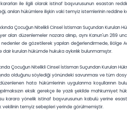
rarları ile ilgili olarak istinaf başvurusunun esastan red
, anılan hükümlere ilişkin vaki temyiz istemlerinin reddine kar
Hakkında Çocuğun Nitelikli Cinsel İstismarı Suçundan Kurulan
er alan düzenlemeler nazara alınıp, aynı Kanun'un 289 uncu 
tiği nedenler de gözetilerek yapılan değerlendirmede, Bölge
 dair kurulan hükümde hukuka aykırılık bulunmamıştır.
 Hakkında Çocuğun Nitelikli Cinsel İstismarı Suçundan Kurulan 
şında olduğunu söylediği yönündeki savunması ve tüm dosya 
zenlenen hata hükümlerinin uygulanma koşullarının bulunu
ılmaksızın eksik gerekçe ile yazılı şekilde mahkumiyet hük
u karara yönelik istinaf başvurusunun kabulü yerine esast
k vekilinin temyiz sebepleri yerinde görülmemiştir.