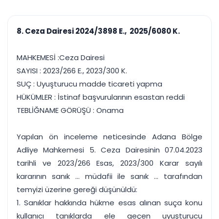
çalışsın
Ajanda ve
Finans ve Kasa
Etkinlikler
Hesap, kasa ve cari
Duruşma ve görev
takibi
8. Ceza Dairesi 2024/3898 E., 2025/6080 K.
takvimi
Raporlar ve Çıkt
Hatırlatma ve
Tek tıkla profesyonel
Bildirim
MAHKEMESİ :Ceza Dairesi
rapor
Süreleri asla kaçırmayın
SAYISI : 2023/266 E., 2023/300 K.
SUÇ : Uyuşturucu madde ticareti yapma
Tek panelde uçtan uca yönetim
UYAP & UETS entegrasyonundan finansa, hepsi bir arada.
HÜKÜMLER : İstinaf başvurularının esastan reddi
Tüm özellikleri inceleyin
Ücretsiz Başlayın
TEBLİĞNAME GÖRÜŞÜ : Onama
Yapılan ön inceleme neticesinde Adana Bölge
Adliye Mahkemesi 5. Ceza Dairesinin 07.04.2023
tarihli ve 2023/266 Esas, 2023/300 Karar sayılı
kararının sanık ... müdafii ile sanık ... tarafından
temyizi üzerine gereği düşünüldü:
1. Sanıklar hakkında hükme esas alınan suça konu
kullanıcı tanıklarda ele geçen uyuşturucu