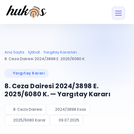
Özellikler
Fiyatlar
ENTEGRASYONLAR
YÖNETİM
UYAP
Dosya ve İçerikl
Ana Sayfa
İçtihat
Yargıtay Kararları
Blog
Entegrasyonu
Tüm dosyalar tek
ekranda
UYAP ile otomatik
8. Ceza Dairesi 2024/3898 E. 2025/6080 K.
senkron
Evrak ve Klasör
İçtihat
UYAP Evrak
Düzenleyin, hızlı erişi
Yargıtay Kararı
Entegrasyonu
İletişim
Kişiler ve İletişi
Evrakları tek tıkla aktarın
8. Ceza Dairesi 2024/3898 E.
Müvekkil ve taraf reh
UETS Entegrasyonu
2025/6080 K. — Yargıtay Kararı
Tebligatları anında
Vekalet Yöneti
Ücretsiz Başlayın
Giriş Yap
görün
Vekaletname ve yetk
takibi
8. Ceza Dairesi
2024/3898 Esas
PLANLAMA & TAKİP
AKILLI & FİNANS
2025/6080 Karar
09.07.2025
Otomasyon
Pano ve Takip
YENİ
Kuralları kurun, sist
Günlük işler tek bakışta