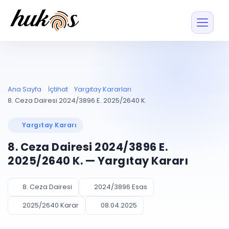
Özellikler
Fiyatlar
ENTEGRASYONLAR
YÖNETİM
UYAP
Dosya ve İçerikl
Ana Sayfa
İçtihat
Yargıtay Kararları
Blog
Entegrasyonu
Tüm dosyalar tek
ekranda
UYAP ile otomatik
8. Ceza Dairesi 2024/3896 E. 2025/2640 K.
senkron
Evrak ve Klasör
İçtihat
UYAP Evrak
Düzenleyin, hızlı erişi
Yargıtay Kararı
Entegrasyonu
İletişim
Kişiler ve İletişi
Evrakları tek tıkla aktarın
8. Ceza Dairesi 2024/3896 E.
Müvekkil ve taraf reh
UETS Entegrasyonu
2025/2640 K. — Yargıtay Kararı
Tebligatları anında
Vekalet Yöneti
Ücretsiz Başlayın
Giriş Yap
görün
Vekaletname ve yetk
takibi
8. Ceza Dairesi
2024/3896 Esas
PLANLAMA & TAKİP
AKILLI & FİNANS
2025/2640 Karar
08.04.2025
Otomasyon
Pano ve Takip
YENİ
Kuralları kurun, sist
Günlük işler tek bakışta