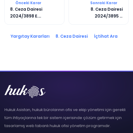
Önceki Karar
Sonraki Karar
8. Ceza Dairesi
8. Ceza Dairesi
2024/3898 E.
2024/3895 E.
2025/6080 K.
2025/6072 K.
Yargıtay Kararları
8. Ceza Dairesi
İçtihat Ara
Hukuk Asistan, hukuk bürolarının ofis ve ekip yönetimi için gerekli
tüm ihtiyaçlarına tek bir sistem içerisinde çözüm getirmek için
tasarlamış web tabanlı hukuk ofisi yönetim programıdır.