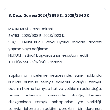
çalışsın
Ajanda ve
Finans ve Kasa
Etkinlikler
Hesap, kasa ve cari
Duruşma ve görev
takibi
8. Ceza Dairesi 2024/3896 E., 2025/2640 K.
takvimi
Raporlar ve Çıkt
Hatırlatma ve
Tek tıkla profesyonel
Bildirim
MAHKEMESİ :Ceza Dairesi
rapor
Süreleri asla kaçırmayın
SAYISI : 2023/903 E., 2023/1023 K.
SUÇ : Uyuşturucu veya uyarıcı madde ticareti
Tek panelde uçtan uca yönetim
UYAP & UETS entegrasyonundan finansa, hepsi bir arada.
yapma veya sağlama
Tüm özellikleri inceleyin
Ücretsiz Başlayın
HÜKÜM : İstinaf başvurusunun esastan reddi
TEBLİĞNAME GÖRÜŞÜ : Onama
Yapılan ön inceleme neticesinde; sanık hakkında
kurulan hükmün temyiz edilebilir olduğu, temyiz
edenin hükmü temyize hak ve yetkisinin bulunduğu,
temyiz isteminin süresinde olduğu, temyiz
dilekçesinde temyiz sebeplerine yer verildiği,
temyiz isteminin reddini gerektirir bir durumun