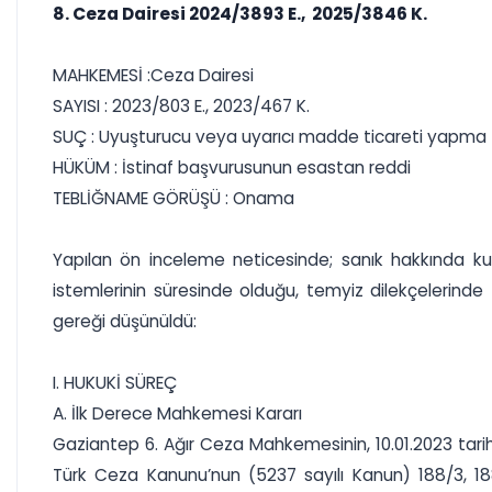
8. Ceza Dairesi 2024/3893 E., 2025/3846 K.
MAHKEMESİ :Ceza Dairesi
SAYISI : 2023/803 E., 2023/467 K.
SUÇ : Uyuşturucu veya uyarıcı madde ticareti yapma
HÜKÜM : İstinaf başvurusunun esastan reddi
TEBLİĞNAME GÖRÜŞÜ : Onama
Yapılan ön inceleme neticesinde; sanık hakkında ku
istemlerinin süresinde olduğu, temyiz dilekçelerinde 
gereği düşünüldü:
I. HUKUKİ SÜREÇ
A. İlk Derece Mahkemesi Kararı
Gaziantep 6. Ağır Ceza Mahkemesinin, 10.01.2023 tarih
Türk Ceza Kanunu’nun (5237 sayılı Kanun) 188/3, 188