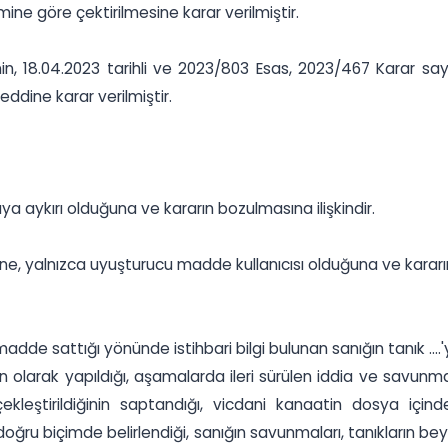
ine göre çektirilmesine karar verilmiştir.
, 18.04.2023 tarihli ve 2023/803 Esas, 2023/467 Karar sayı
ddine karar verilmiştir.
aya aykırı olduğuna ve kararın bozulmasına ilişkindir.
iğine, yalnızca uyuşturucu madde kullanıcısı olduğuna ve kararın
 sattığı yönünde istihbari bilgi bulunan sanığın tanık ....'y
olarak yapıldığı, aşamalarda ileri sürülen iddia ve savunmal
rçekleştirildiğinin saptandığı, vicdani kanaatin dosya için
 doğru biçimde belirlendiği, sanığın savunmaları, tanıkların be