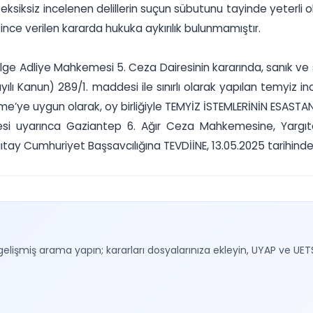
, eksiksiz incelenen delillerin suçun sübutunu tayinde yeterli
ce verilen kararda hukuka aykırılık bulunmamıştır.
 Adliye Mahkemesi 5. Ceza Dairesinin kararında, sanık ve s
lı Kanun) 289/1. maddesi ile sınırlı olarak yapılan temyiz i
ame’ye uygun olarak, oy birliğiyle TEMYİZ İSTEMLERİNİN ESAS
si uyarınca Gaziantep 6. Ağır Ceza Mahkemesine, Yargıtay
y Cumhuriyet Başsavcılığına TEVDİİNE, 13.05.2025 tarihinde k
gelişmiş arama yapın; kararları dosyalarınıza ekleyin, UYAP ve UET