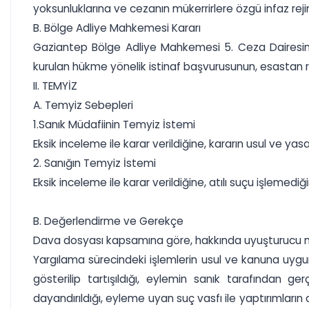
yoksunluklarına ve cezanın mükerrirlere özgü infaz rejim
B. Bölge Adliye Mahkemesi Kararı
Gaziantep Bölge Adliye Mahkemesi 5. Ceza Dairesinin
kurulan hükme yönelik istinaf başvurusunun, esastan re
II. TEMYİZ
A. Temyiz Sebepleri
1.Sanık Müdafiinin Temyiz İstemi
Eksik inceleme ile karar verildiğine, kararın usul ve yas
2. Sanığın Temyiz İstemi
Eksik inceleme ile karar verildiğine, atılı suçu işlemed
B. Değerlendirme ve Gerekçe
Dava dosyası kapsamına göre, hakkında uyuşturucu madde
Yargılama sürecindeki işlemlerin usul ve kanuna uygun 
gösterilip tartışıldığı, eylemin sanık tarafından ge
dayandırıldığı, eyleme uyan suç vasfı ile yaptırımların