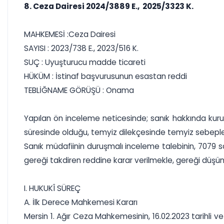
8. Ceza Dairesi 2024/3889 E., 2025/3323 K.
MAHKEMESİ :Ceza Dairesi
SAYISI : 2023/738 E., 2023/516 K.
SUÇ : Uyuşturucu madde ticareti
HÜKÜM : İstinaf başvurusunun esastan reddi
TEBLİĞNAME GÖRÜŞÜ : Onama
Yapılan ön inceleme neticesinde; sanık hakkında kur
süresinde olduğu, temyiz dilekçesinde temyiz sebeplerin
Sanık müdafiinin duruşmalı inceleme talebinin, 7079 
gereği takdiren reddine karar verilmekle, gereği düşün
I. HUKUKÎ SÜREÇ
A. İlk Derece Mahkemesi Kararı
Mersin 1. Ağır Ceza Mahkemesinin, 16.02.2023 tarihli v