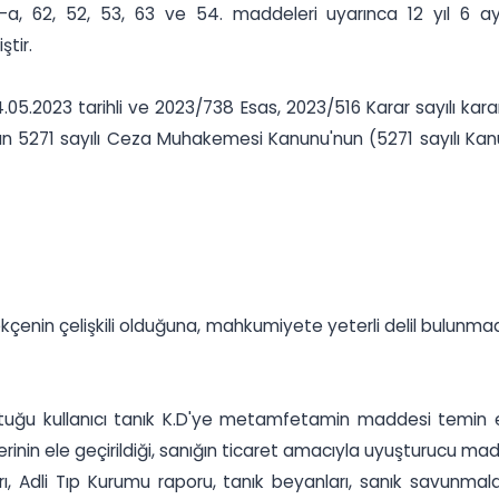
a, 62, 52, 53, 63 ve 54. maddeleri uyarınca 12 yıl 6 ay
ştir.
05.2023 tarihli ve 2023/738 Esas, 2023/516 Karar sayılı kara
rının 5271 sayılı Ceza Muhakemesi Kanunu'nun (5271 sayılı K
ekçenin çelişkili olduğuna, mahkumiyete yeterli delil bulunmad
tuğu kullanıcı tanık K.D'ye metamfetamin maddesi temin ett
 ele geçirildiği, sanığın ticaret amacıyla uyuşturucu madde
ları, Adli Tıp Kurumu raporu, tanık beyanları, sanık savun