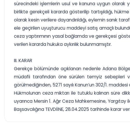
sürecindeki işlemlerin usul ve kanuna uygun olarak y
birlikte gerekçeli kararda gösterilip tartışıldığı, hük
olarak kesin verilere dayandırıldığı, eylemin sanık taraf
ele geçirilen uyuşturucu maddeyi satış amaçlı bulun
ceza yaptırımının yasal bağlamda ve gerekçesi göster
verilen kararda hukuka aykırılık bulunmamıştır.
III. KARAR
Gerekçe bölümünde açıklanan nedenle Adana Bölge Ad
müdafii tarafından öne sürülen temyiz sebepleri ve
görülmediğinden, 5271 sayılı Kanun’un 302/1. maddesi
Hükmolunan ceza miktarı ile tutuklu kalınan süre dikk
uyarınca Mersin 1. Ağır Ceza Mahkemesine, Yargıtay 
Başsavcılığına TEVDİİNE, 28.04.2025 tarihinde karar veril