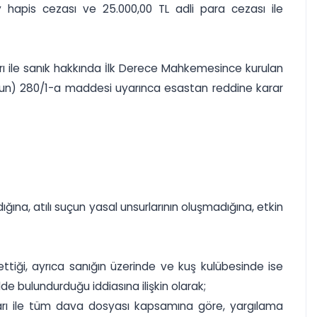
 hapis cezası ve 25.000,00 TL adli para cezası ile
rı ile sanık hakkında İlk Derece Mahkemesince kurulan
anun) 280/1-a maddesi uyarınca esastan reddine karar
ığına, atılı suçun yasal unsurlarının oluşmadığına, etkin
iği, ayrıca sanığın üzerinde ve kuş kulübesinde ise
 bulundurduğu iddiasına ilişkin olarak;
maları ile tüm dava dosyası kapsamına göre, yargılama