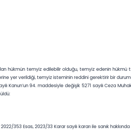
ulan hükmün temyiz edilebilir olduğu, temyiz edenin hükmü t
e yer verildiği, temyiz isteminin reddini gerektirir bir durum
sayılı Kanun’un 94. maddesiyle değişik 5271 sayılı Ceza Muh
üldü:
e 2022/353 Esas, 2023/33 Karar sayılı kararı ile sanık hakkın