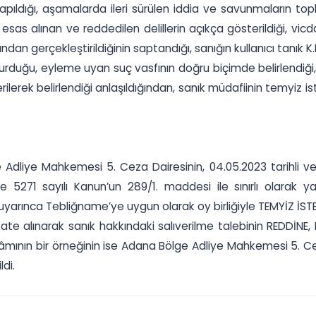
apıldığı, aşamalarda ileri sürülen iddia ve savunmaların top
me esas alınan ve reddedilen delillerin açıkça gösterildiği, vi
ından gerçekleştirildiğinin saptandığı, sanığın kullanıcı tanık
durduğu, eyleme uyan suç vasfının doğru biçimde belirlendiğ
ilerek belirlendiği anlaşıldığından, sanık müdafiinin temyiz
liye Mahkemesi 5. Ceza Dairesinin, 04.05.2023 tarihli ve 2
 5271 sayılı Kanun’un 289/1. maddesi ile sınırlı olarak y
 uyarınca Tebliğname’ye uygun olarak oy birliğiyle TEMYİZ 
ate alınarak sanık hakkındaki salıverilme talebinin REDDİNE
ilâmının bir örneğinin ise Adana Bölge Adliye Mahkemesi 5. 
di.