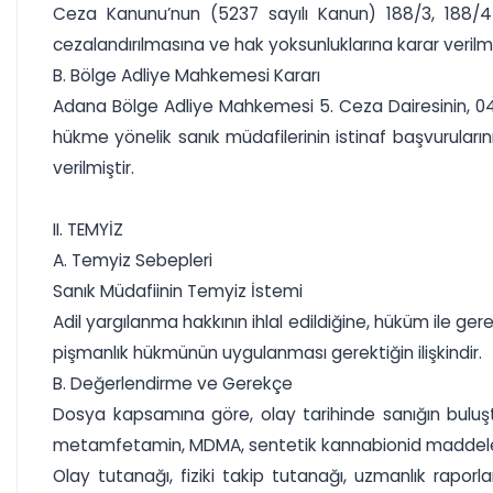
Ceza Kanunu’nun (5237 sayılı Kanun) 188/3, 188/4-
cezalandırılmasına ve hak yoksunluklarına karar verilmi
B. Bölge Adliye Mahkemesi Kararı
Adana Bölge Adliye Mahkemesi 5. Ceza Dairesinin, 04.
hükme yönelik sanık müdafilerinin istinaf başvurula
verilmiştir.
II. TEMYİZ
A. Temyiz Sebepleri
Sanık Müdafiinin Temyiz İstemi
Adil yargılanma hakkının ihlal edildiğine, hüküm ile ger
pişmanlık hükmünün uygulanması gerektiğin ilişkindir.
B. Değerlendirme ve Gerekçe
Dosya kapsamına göre, olay tarihinde sanığın buluş
metamfetamin, MDMA, sentetik kannabionid maddelerinin
Olay tutanağı, fiziki takip tutanağı, uzmanlık rapor