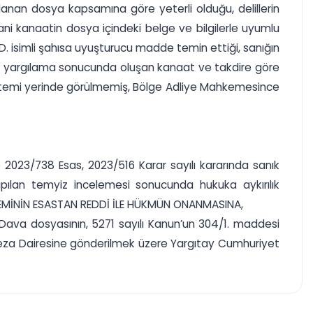
lanan dosya kapsamına göre yeterli olduğu, delillerin
cdani kanaatin dosya içindeki belge ve bilgilerle uyumlu
 K.D. isimli şahısa uyuşturucu madde temin ettiği, sanığın
i, yargılama sonucunda oluşan kanaat ve takdire göre
 istemi yerinde görülmemiş, Bölge Adliye Mahkemesince
023/738 Esas, 2023/516 Karar sayılı kararında sanık
apılan temyiz incelemesi sonucunda hukuka aykırılık
İSTEMİNİN ESASTAN REDDİ İLE HÜKMÜN ONANMASINA,
, Dava dosyasının, 5271 sayılı Kanun’un 304/1. maddesi
Ceza Dairesine gönderilmek üzere Yargıtay Cumhuriyet