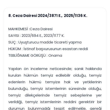
çalışsın
Ajanda ve
Finans ve Kasa
Etkinlikler
Hesap, kasa ve cari
Duruşma ve görev
takibi
8. Ceza Dairesi 2024/3871 E., 2025/1136 K.
takvimi
Raporlar ve Çıkt
Hatırlatma ve
Tek tıkla profesyonel
Bildirim
MAHKEMESİ :Ceza Dairesi
rapor
Süreleri asla kaçırmayın
SAYISI : 2023/694 E., 2023/1177 K.
SUÇ : Uyuşturucu madde ticareti yapma
Tek panelde uçtan uca yönetim
UYAP & UETS entegrasyonundan finansa, hepsi bir arada.
HÜKÜM : İstinaf başvurusunun esastan reddi
Tüm özellikleri inceleyin
Ücretsiz Başlayın
TEBLİĞNAME GÖRÜŞÜ : Onama
Yapılan ön inceleme neticesinde; sanık hakkında
kurulan hükmün temyiz edilebilir olduğu, temyiz
edenlerin hükmü temyize hak ve yetkilerinin
bulunduğu, temyiz istemlerinin süresinde olduğu,
temyiz dilekçelerinde temyiz sebeplerine yer
verildiği, temyiz istemlerinin reddini gerektirir bir
durumun bulunmadığı tespit edilmekle, gereği