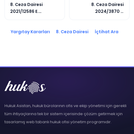
8. Ceza Dairesi
8. Ceza Dairesi
2021/12586 E.
2024/3870 E.
2021/19211 K.
2025/1752 K.
Yargıtay Kararları
8. Ceza Dairesi
İçtihat Ara
Hukuk Asistan, hukuk bürolarının ofis ve ekip yönetimi için gerekli
tüm ihtiyaçlarına tek bir sistem içerisinde çözüm getirmek için
tasarlamış web tabanlı hukuk ofisi yönetim programıdır.