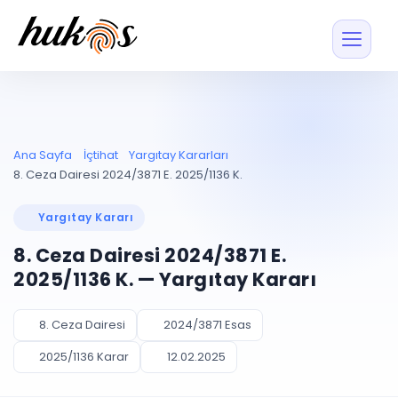
Özellikler
Fiyatlar
ENTEGRASYONLAR
YÖNETİM
UYAP
Dosya ve İçerikl
Ana Sayfa
İçtihat
Yargıtay Kararları
Blog
Entegrasyonu
Tüm dosyalar tek
ekranda
UYAP ile otomatik
8. Ceza Dairesi 2024/3871 E. 2025/1136 K.
senkron
Evrak ve Klasör
İçtihat
UYAP Evrak
Düzenleyin, hızlı erişi
Yargıtay Kararı
Entegrasyonu
İletişim
Kişiler ve İletişi
Evrakları tek tıkla aktarın
8. Ceza Dairesi 2024/3871 E.
Müvekkil ve taraf reh
UETS Entegrasyonu
2025/1136 K. — Yargıtay Kararı
Tebligatları anında
Vekalet Yöneti
Ücretsiz Başlayın
Giriş Yap
görün
Vekaletname ve yetk
takibi
8. Ceza Dairesi
2024/3871 Esas
PLANLAMA & TAKİP
AKILLI & FİNANS
2025/1136 Karar
12.02.2025
Otomasyon
Pano ve Takip
YENİ
Kuralları kurun, sist
Günlük işler tek bakışta