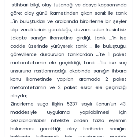
İstihbari bilgi, olay tutanağı ve dosya kapsamında
göre; olay günü ikametinden çıkan sanık ile tanık
...'in buluştukları ve aralarında birbirlerine bir şeyler
alıp verdiklerinin görüldüğü, devam eden kesintisiz
takipte sanığın ikametine girdiği, tanık ...'in ise
cadde üzerinde yürüyerek tanık ... ile buluştuğu,
görevlilerce durdurulan tanıklardan ...'te 1 paket
metamfetamin ele geçirildiği, tanık ...'te ise suç
unsuruna rastlanmadığı, akabinde sanığın ihbara
konu ikametinde yapılan aramada 2 paket
metamfetamin ve 2 paket esrar ele geçirildiği
olayda;
Zincirleme suça ilişkin 5237 sayılı Kanun'un 43.
maddesiyle uygulama yapılabilmesi için
cezalandırılabilir nitelikte birden fazla eylemin
bulunması gerektiği; olay tarihinde sanığın,
hakkında kullanmak için uyuşturucu madde