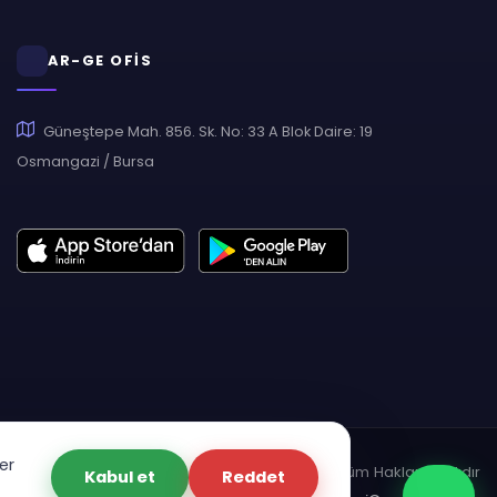
AR-GE OFİS
Güneştepe Mah. 856. Sk. No: 33 A Blok Daire: 19
Osmangazi / Bursa
er
pyright © 2007 - 2026 Hukas | Hukuk Asistan • Tüm Hakları Saklıdır
Kabul et
Reddet