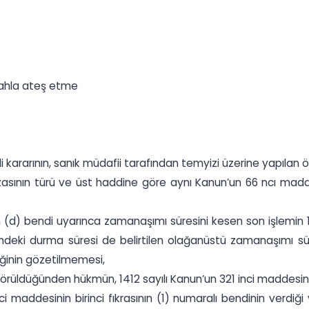
lahla ateş etme
i kararının, sanık müdafii tarafından temyizi üzerine yapılan
asının türü ve üst haddine göre aynı Kanun’un 66 ncı maddesi
ın (d) bendi uyarınca zamanaşımı süresini kesen son işlemin 1
emdeki durma süresi de belirtilen olağanüstü zamanaşımı sü
iğinin gözetilmemesi,
görüldüğünden hükmün, 1412 sayılı Kanun’un 321 inci maddesin
 maddesinin birinci fıkrasının (1) numaralı bendinin verdiğ