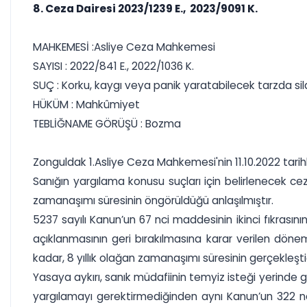
8. Ceza Dairesi 2023/1239 E., 2023/9091 K.
MAHKEMESİ :Asliye Ceza Mahkemesi
SAYISI : 2022/841 E., 2022/1036 K.
SUÇ : Korku, kaygı veya panik yaratabilecek tarzda si
HÜKÜM : Mahkûmiyet
TEBLİĞNAME GÖRÜŞÜ : Bozma
Zonguldak 1.Asliye Ceza Mahkemesi'nin 11.10.2022 tarihl
Sanığın yargılama konusu suçları için belirlenecek cez
zamanaşımı süresinin öngörüldüğü anlaşılmıştır.
5237 sayılı Kanun’un 67 nci maddesinin ikinci fıkrasın
açıklanmasının geri bırakılmasına karar verilen dön
kadar, 8 yıllık olağan zamanaşımı süresinin gerçekleşt
Yasaya aykırı, sanık müdafiinin temyiz isteği yerinde 
yargılamayı gerektirmediğinden aynı Kanun’un 322 nci