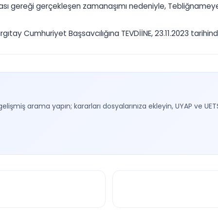
rası gereği gerçekleşen zamanaşımı nedeniyle, Tebliğnameye a
ay Cumhuriyet Başsavcılığına TEVDİİNE, 23.11.2023 tarihinde 
gelişmiş arama yapın; kararları dosyalarınıza ekleyin, UYAP ve UET