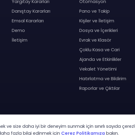
Yargıtay Kararları
Otomasyon
Danıştay Kararları
Pano ve Takip
Emsal Kararları
Kişiler ve İletişim
Demo
Dosya ve İçerikleri
İletişim
Evrak ve Klasör
Çoklu Kasa ve Cari
Ajanda ve Etkinlikler
Vekalet Yönetimi
Hatırlatma ve Bildirim
Raporlar ve Çıktılar
mek ve size daha iyi bir deneyim sunmak için sınırlı sayıda çerezl
Co
 daha fazla bilgi edinmek için
Çerez Politikamıza
bakın.