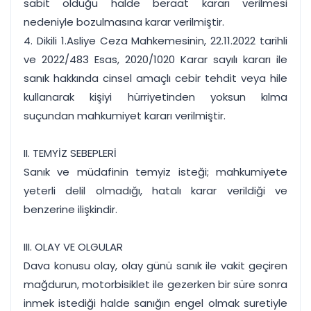
sabit olduğu halde beraat kararı verilmesi
nedeniyle bozulmasına karar verilmiştir.
4. Dikili 1.Asliye Ceza Mahkemesinin, 22.11.2022 tarihli
ve 2022/483 Esas, 2020/1020 Karar sayılı kararı ile
sanık hakkında cinsel amaçlı cebir tehdit veya hile
kullanarak kişiyi hürriyetinden yoksun kılma
suçundan mahkumiyet kararı verilmiştir.
II. TEMYİZ SEBEPLERİ
Sanık ve müdafinin temyiz isteği; mahkumiyete
yeterli delil olmadığı, hatalı karar verildiği ve
benzerine ilişkindir.
III. OLAY VE OLGULAR
Dava konusu olay, olay günü sanık ile vakit geçiren
mağdurun, motorbisiklet ile gezerken bir süre sonra
inmek istediği halde sanığın engel olmak suretiyle