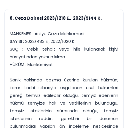
çalışsın
Ajanda ve
Finans ve Kasa
Etkinlikler
Hesap, kasa ve cari
Duruşma ve görev
takibi
8. Ceza Dairesi 2023/1218 E., 2023/5144 K.
takvimi
Raporlar ve Çıkt
Hatırlatma ve
Tek tıkla profesyonel
Bildirim
MAHKEMESİ :Asliye Ceza Mahkemesi
rapor
Süreleri asla kaçırmayın
SAYISI : 2022/483 E., 2022/1020 K.
SUÇ : Cebir tehdit veya hile kullanarak kişiyi
Tek panelde uçtan uca yönetim
UYAP & UETS entegrasyonundan finansa, hepsi bir arada.
hürriyetinden yoksun kılma
Tüm özellikleri inceleyin
Ücretsiz Başlayın
HÜKÜM : Mahkûmiyet
Sanık hakkında bozma üzerine kurulan hükmün;
karar tarihi itibarıyla uygulanan usul hükümleri
gereği temyiz edilebilir olduğu, temyiz edenlerin
hükmü temyize hak ve yetkilerinin bulunduğu,
temyiz isteklerinin süresinde olduğu, temyiz
isteklerinin reddini gerektirir bir durumun
bulunmadığı yapılan ön inceleme neticesinde