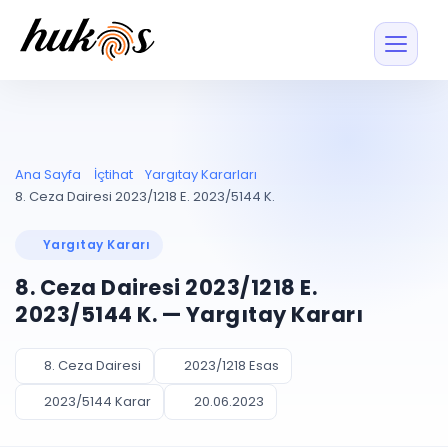
Özellikler
Fiyatlar
ENTEGRASYONLAR
YÖNETİM
UYAP
Dosya ve İçerikl
Ana Sayfa
İçtihat
Yargıtay Kararları
Blog
Entegrasyonu
Tüm dosyalar tek
ekranda
UYAP ile otomatik
8. Ceza Dairesi 2023/1218 E. 2023/5144 K.
senkron
Evrak ve Klasör
İçtihat
UYAP Evrak
Düzenleyin, hızlı erişi
Yargıtay Kararı
Entegrasyonu
İletişim
Kişiler ve İletişi
Evrakları tek tıkla aktarın
8. Ceza Dairesi 2023/1218 E.
Müvekkil ve taraf reh
UETS Entegrasyonu
2023/5144 K. — Yargıtay Kararı
Tebligatları anında
Vekalet Yöneti
Ücretsiz Başlayın
Giriş Yap
görün
Vekaletname ve yetk
takibi
8. Ceza Dairesi
2023/1218 Esas
PLANLAMA & TAKİP
AKILLI & FİNANS
2023/5144 Karar
20.06.2023
Otomasyon
Pano ve Takip
YENİ
Kuralları kurun, sist
Günlük işler tek bakışta