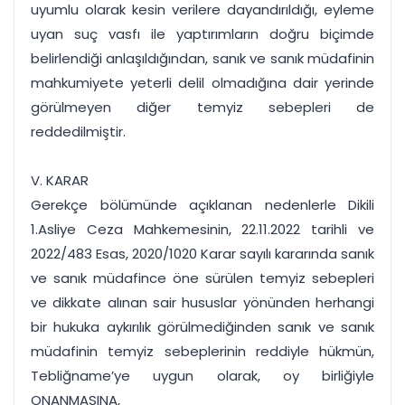
uyumlu olarak kesin verilere dayandırıldığı, eyleme
uyan suç vasfı ile yaptırımların doğru biçimde
belirlendiği anlaşıldığından, sanık ve sanık müdafinin
mahkumiyete yeterli delil olmadığına dair yerinde
görülmeyen diğer temyiz sebepleri de
reddedilmiştir.
V. KARAR
Gerekçe bölümünde açıklanan nedenlerle Dikili
1.Asliye Ceza Mahkemesinin, 22.11.2022 tarihli ve
2022/483 Esas, 2020/1020 Karar sayılı kararında sanık
ve sanık müdafince öne sürülen temyiz sebepleri
ve dikkate alınan sair hususlar yönünden herhangi
bir hukuka aykırılık görülmediğinden sanık ve sanık
müdafinin temyiz sebeplerinin reddiyle hükmün,
Tebliğname’ye uygun olarak, oy birliğiyle
ONANMASINA,