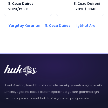
8. Ceza Dairesi
8. Ceza Dairesi
2023/1219 E.
2020/18946 E.
2023/7398 K.
2022/18068 K.
Yargıtay Kararları
8. Ceza Dairesi
İçtihat Ara
Hukuk Asistan, hukuk bürolarının ofis ve ekip yönetimi için gerekli
tüm ihtiyaçlarına tek bir sistem içerisinde çözüm getirmek için
tasarlamış web tabanlı hukuk ofisi yönetim programıdır.